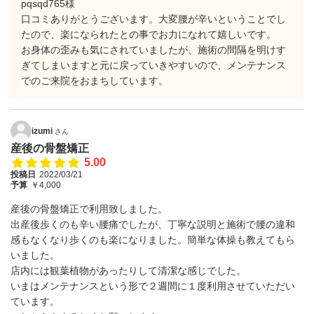
pqsqd765様
口コミありがとうございます。大変腰が辛いということでし
たので、楽になられたとの事でお力になれて嬉しいです。
お身体の歪みも気にされていましたが、施術の間隔を明けす
ぎてしまいますと元に戻っていきやすいので、メンテナンス
でのご来院をおまちしています。
izumi
さん
産後の骨盤矯正
5.00
投稿日
2022/03/21
予算
￥4,000
産後の骨盤矯正で利用致しました。
出産後歩くのも辛い腰痛でしたが、丁寧な説明と施術で腰の違和
感もなくなり歩くのも楽になりました。簡単な体操も教えてもら
いました。
店内には観葉植物があったりして清潔な感じでした。
いまはメンテナンスという形で２週間に１度利用させていただい
ています。