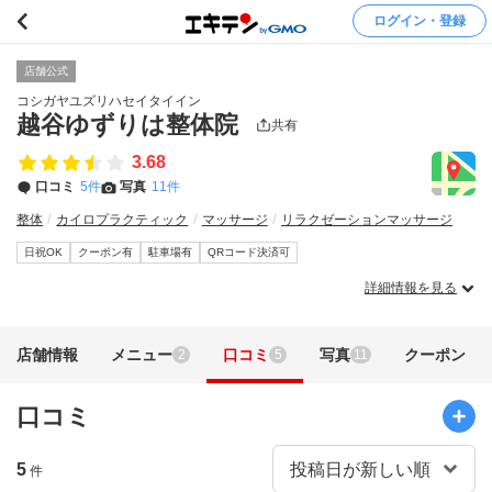
ログイン・登録
店舗公式
コシガヤユズリハセイタイイン
越谷ゆずりは整体院
共有
3.68
口コミ
5件
写真
11件
整体
カイロプラクティック
マッサージ
リラクゼーションマッサージ
日祝OK
クーポン有
駐車場有
QRコード決済可
詳細情報を見る
店舗情報
メニュー
口コミ
写真
クーポン
2
5
11
口コミ
5
件