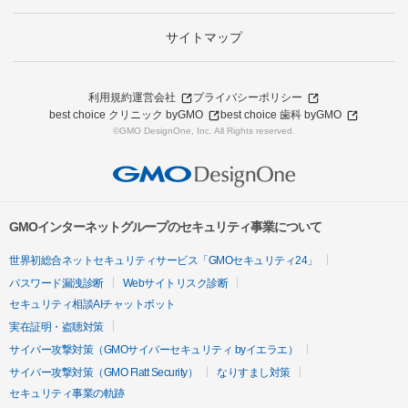
サイトマップ
利用規約
運営会社
プライバシーポリシー
best choice クリニック byGMO
best choice 歯科 byGMO
©GMO DesignOne, Inc. All Rights reserved.
GMOインターネットグループのセキュリティ事業について
世界初総合ネットセキュリティサービス「GMOセキュリティ24」
パスワード漏洩診断
Webサイトリスク診断
セキュリティ相談AIチャットボット
実在証明・盗聴対策
サイバー攻撃対策（GMOサイバーセキュリティ byイエラエ）
サイバー攻撃対策（GMO Flatt Security）
なりすまし対策
セキュリティ事業の軌跡