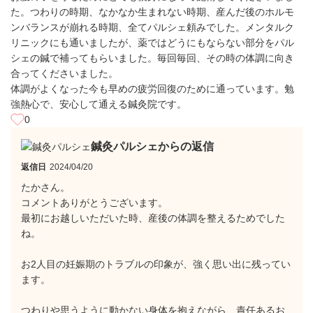
た。つわりの時期、なかなか生まれない時期、産んだ後のホルモ
ンバランスが崩れる時期、全てパルシェ頼みでした。メンタルク
リニックにも通いましたが、薬ではどうにもならない部分をパル
シェの鍼で補ってもらいました。毎回毎回、その時の体調に向き
合ってくださいました。
体調がよくなった今も早めの疲労回復のために通っています。勉
強熱心で、安心して通える鍼灸院です。
0
鍼灸パルシェからの返信
返信日
2024/04/20
たかさん。
コメントありがとうございます。
最初にお越しいただいた時、産後の体調を整えるためでした
ね。
お2人目の妊娠期のトラブルの印象が、強く思い出に残ってい
ます。
つわりや思うように動かない身体を抱えながら、責任あるお