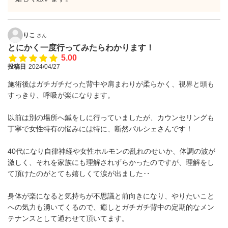
りこ
さん
とにかく一度行ってみたらわかります！
5.00
投稿日
2024/04/27
施術後はガチガチだった背中や肩まわりが柔らかく、視界と頭も
すっきり、呼吸が楽になります。
以前は別の場所へ鍼をしに行っていましたが、カウンセリングも
丁寧で女性特有の悩みには特に、断然パルシェさんです！
40代になり自律神経や女性ホルモンの乱れのせいか、体調の波が
激しく、それを家族にも理解されずらかったのですが、理解をし
て頂けたのがとても嬉しくて涙が出ました‥
身体が楽になると気持ちが不思議と前向きになり、やりたいこと
への気力も湧いてくるので、癒しとガチガチ背中の定期的なメン
テナンスとして通わせて頂いてます。