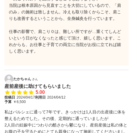
当院は根本原因から見直すことを大切にしているので、「肩
のみ」の施術は致しません。冷えも取り除くからこそ、肩こ
りも改善するということから、全身鍼灸を行っています。
仕事の影響で、肩こり０は、難しい所ですが…重くてしんど
いという日がなくなったと感じて頂け、嬉しく思います。こ
れからも、お仕事と子育ての両立に当院がお役に立てれば嬉
しく思います。
たかちゃん
さん
産前産後に助けてもらいました
5.00
投稿日
2024/04/17
利用日
2024/04/12
予算
￥6,500
私はパルシェに通って7年です。きっかけは1人目の出産後に体を
整えるためでした。その後、定期的に通っていましたが
2人目の妊娠中につわりの酷さから鬱になり、産前産後は私の体と
お腹の子を守るためにとても親身になって施術してくださいまし