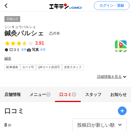
ログイン・登録
店舗公式
シンキュウパルシェ
鍼灸パルシェ
共有
3.91
口コミ
8件
写真
6件
鍼灸
駐車場有
カード可
QRコード決済可
女性スタッフ
詳細情報を見る
店舗情報
メニュー
口コミ
スタッフ
お知らせ
5
8
口コミ
8
件