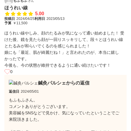
もふもふ
さん
ほうれい線
5.00
投稿日
2024/04/25
利用日
2023/05/13
予算
￥11,500
ほうれい線やしみ、顔のたるみが気になって通い始めました！ 受
けた後、鏡を見たら顔が一回りスッキリして、段々とほうれい線
とたるみが和らいでくるのを感じられました！
娘にも「最近、肌が綺麗だね！」と言われたのが、本当に嬉し
かったです。
今後も、今の状態が維持できるように通い続けたいです！
0
鍼灸パルシェからの返信
返信日
2024/05/01
もふもふさん。
コメントありがとうございます。
美容鍼をSNSなどで見かけ、気になっていたということでご
来院頂きました。