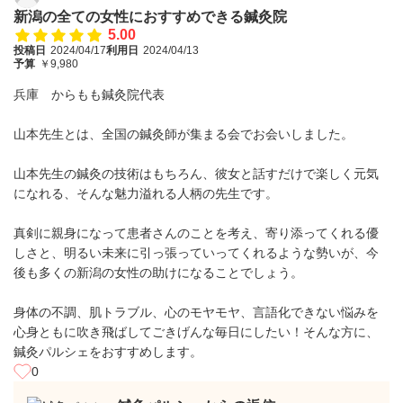
新潟の全ての女性におすすめできる鍼灸院
5.00
投稿日
2024/04/17
利用日
2024/04/13
予算
￥9,980
兵庫 からもも鍼灸院代表
山本先生とは、全国の鍼灸師が集まる会でお会いしました。
山本先生の鍼灸の技術はもちろん、彼女と話すだけで楽しく元気
になれる、そんな魅力溢れる人柄の先生です。
真剣に親身になって患者さんのことを考え、寄り添ってくれる優
しさと、明るい未来に引っ張っていってくれるような勢いが、今
後も多くの新潟の女性の助けになることでしょう。
身体の不調、肌トラブル、心のモヤモヤ、言語化できない悩みを
心身ともに吹き飛ばしてごきげんな毎日にしたい！そんな方に、
鍼灸パルシェをおすすめします。
0