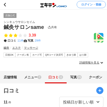
ログイン・登録
店舗公式
シンキュウサロンセイム
鍼灸サロンsame
共有
3.39
口コミ
11件
写真
29件
鍼灸
エステ
マッサージ
日祝OK
クーポン有
カード可
QRコード決済可
きゆう師
はり師
詳細情報を見る
店舗情報
メニュー
口コミ
写真
クーポン
7
11
29
口コミ
11
件