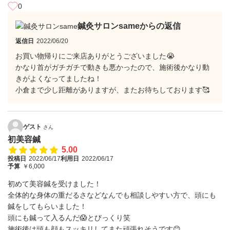
0
鍼灸サロンsameからの返信
返信日
2022/06/20
お買い物帰りにご来店ありがとうございました😭
かなり首がガチガチで動きも悪かったので、施術後かなり動
きがよくなってましたね！
小倉まで少し距離がありますが、またお待ちしております🥰
ゲスト
さん
初美容鍼
5.00
投稿日
2022/06/17
利用日
2022/06/17
予算
￥6,000
初めて美容鍼を受けました！
全体的な身体の重だるさなどなんでも相談しやすい方で、頭にも
鍼をしてもらいました！
頭にも鍼って入るんだ😱とびっくり笑
施術後は頭も顔もスッキリしてまた頑張れそうです😊