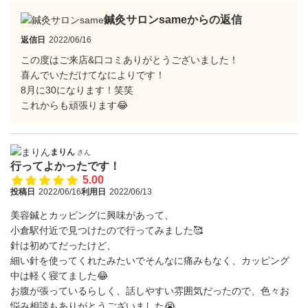
鍼灸サロンsameからの返信
返信日
2022/06/16
この度はご来店&口コミありがとうございました！
喜んでいただけてなによりです！
8月に30になります！笑笑
これからも頑張ります😂
まりん
さん
行ってよかったです！
5.00
投稿日
2022/06/16
利用日
2022/06/13
美容鍼とカッピングに興味があって、
小倉駅付近で見つけたので行ってみました🥰
針は初めてだったけど、
細い針を使ってくれたみたいでそんなに痛みもなく、カッピング
中は軽く寝てました😂
お腹が張っているらしく、話しやすい雰囲気だったので、色々お
悩み相談もありがとうございました😭