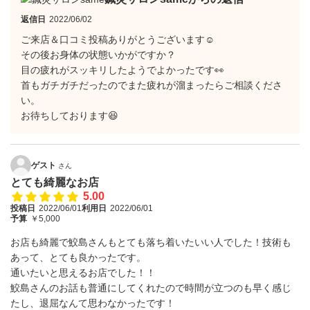
返信日
2022/06/02
ご来店＆口コミ投稿ありがとうございます☺️
その後お身体の状態いかがですか？
目の疲れがスッキリしたようでよかったです👀
首もガチガチだったのでまた疲れが溜まったらご相談くださ
い。
お待ちしております😆
ゲスト
さん
とても綺麗なお店
5.00
投稿日
2022/06/01
利用日
2022/06/01
予算
￥5,000
お店も綺麗で鮫島さんもとても落ち着いたいい人でした！技術も
あって、とても良かったです。
通いたいと思えるお店でした！！
鮫島さんのお話も普通にしてくれたので時間が立つのも早く感じ
たし、退屈なんて思わなかったです！