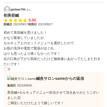
gmbwv794
さん
初美容鍼
5.00
投稿日
2022/09/17
利用日
2022/09/17
初めて美容鍼を受けました！
かなり緊張していましたが、
セルキュアとのセットメニューを選択したので、
お肌の洗浄や電気で緊張がほぐれ、
はりも思ったより痛くなかったです！
左の口角が下がり気味だったけど施術後にあがってたしまた行き
たいです！
0
鍼灸サロンsameからの返信
返信日
2022/09/28
美容鍼×セルキュアメニュー担当させて頂きありがとうござい
ました😊
ご満足いただけたようで嬉しいです！