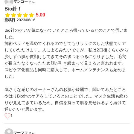
マンゴー
さん
Bio針！
5.00
投稿日
2023/06/16
Bio針のケアが気になっていたところ扱っているとのことで伺いま
した。
施術ベッドを温めてくれるのでとてもリラックスした状態でケア
していただけます。人によるみたいですが、私は2日後くらいから
少しずつ肌が皮剥けしてきてその後つるつるになりました。毛穴
が目立たなくなったため顔が引き締まって見えると言われます。
スピケア化粧品も同時に購入して、ホームメンテナンスも始めま
した。
気さくな感じのオーナーさんのお肌が綺麗で、聞いてみたところ
やはりBio針のケアをしているとのことでした。マスク生活も終わ
りが見えてきているため、自信を持って肌を見せれるよう続けて
通いたいと思います。
1
マーママ
さん