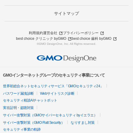
サイトマップ
利用規約
運営会社
プライバシーポリシー
best choice クリニック byGMO
best choice 歯科 byGMO
©GMO DesignOne, Inc. All Rights reserved.
GMOインターネットグループのセキュリティ事業について
世界初総合ネットセキュリティサービス「GMOセキュリティ24」
パスワード漏洩診断
Webサイトリスク診断
セキュリティ相談AIチャットボット
実在証明・盗聴対策
サイバー攻撃対策（GMOサイバーセキュリティ byイエラエ）
サイバー攻撃対策（GMO Flatt Security）
なりすまし対策
セキュリティ事業の軌跡