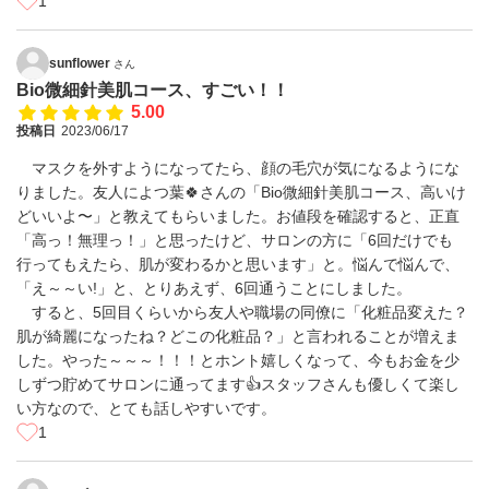
1
sunflower
さん
Bio微細針美肌コース、すごい！！
5.00
投稿日
2023/06/17
マスクを外すようになってたら、顔の毛穴が気になるようにな
りました。友人によつ葉🍀さんの「Bio微細針美肌コース、高いけ
どいいよ〜」と教えてもらいました。お値段を確認すると、正直
「高っ！無理っ！」と思ったけど、サロンの方に「6回だけでも
行ってもえたら、肌が変わるかと思います」と。悩んで悩んで、
「え～～い!」と、とりあえず、6回通うことにしました。
すると、5回目くらいから友人や職場の同僚に「化粧品変えた？
肌が綺麗になったね？どこの化粧品？」と言われることが増えま
した。やった～～～！！！とホント嬉しくなって、今もお金を少
しずつ貯めてサロンに通ってます👍スタッフさんも優しくて楽し
い方なので、とても話しやすいです。
1