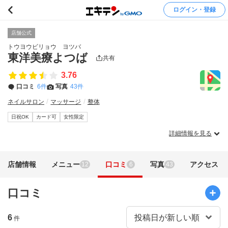
ログイン・登録
店舗公式
トウヨウビリョウ ヨツバ
東洋美療よつば
共有
3.76
口コミ
6件
写真
43件
ネイルサロン
マッサージ
整体
日祝OK
カード可
女性限定
詳細情報を見る
店舗情報
メニュー
口コミ
写真
アクセス
12
6
43
口コミ
6
件