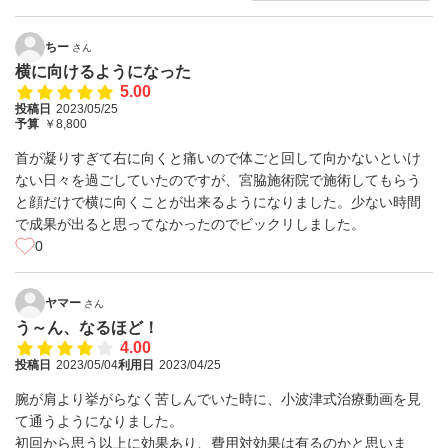
ちー
さん
横に向けるようになった
5.00
投稿日
2023/05/25
予算
￥8,800
首が凝りすぎて右に向くと痛いので体ごと回して向かないといけ
ない日々を過ごしていたのですが、宮脇施術院で施術してもらう
と顔だけで横に向くことが出来るようになりました。少ない時間
で成果が出ると思ってなかったのでビックリしました。
0
ヤマー
さん
う～ん、なるほど！
4.00
投稿日
2023/05/04
利用日
2023/04/25
腕が肩より挙がらなく苦しんでいた時に、小波津式治療動画を見
て通うようになりました。
初回から思う以上に効果あり、費用対効果は有るのかと思いま