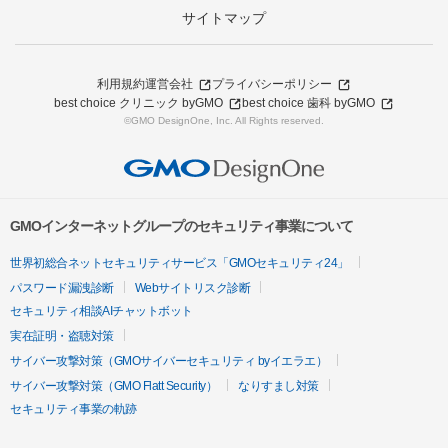
サイトマップ
利用規約
運営会社
プライバシーポリシー
best choice クリニック byGMO
best choice 歯科 byGMO
©GMO DesignOne, Inc. All Rights reserved.
GMOインターネットグループのセキュリティ事業について
世界初総合ネットセキュリティサービス「GMOセキュリティ24」
パスワード漏洩診断
Webサイトリスク診断
セキュリティ相談AIチャットボット
実在証明・盗聴対策
サイバー攻撃対策（GMOサイバーセキュリティ byイエラエ）
サイバー攻撃対策（GMO Flatt Security）
なりすまし対策
セキュリティ事業の軌跡