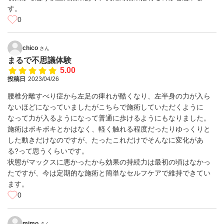
す。
0
chico
さん
まるで不思議体験
5.00
投稿日
2023/04/26
腰椎分離すべり症から左足の痺れが酷くなり、左半身の力が入ら
ないほどになっていましたがこちらで施術していただくように
なって力が入るようになって普通に歩けるようにもなりました。
施術はボキボキとかはなく、軽く触れる程度だったりゆっくりと
した動きだけなのですが、たったこれだけでそんなに変化があ
る?って思うくらいです。
状態がマックスに悪かったから効果の持続力は最初の頃はなかっ
たですが、今は定期的な施術と簡単なセルフケアで維持できてい
ます。
0
mimo
さん