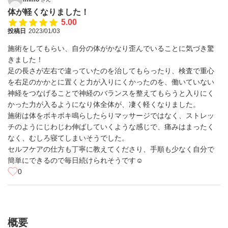
体が軽くなりました！
5.00
投稿日
2023/01/03
施術をしてもらい、自分の体がかなり歪んでいることに気づき驚
きました！
足の長さが左右で違っていたのを治してもらったり、検査で重心
を右足のかかとに置くと力が入りにくかったのを、働いていない
神経をつなげることで神経のバランスを整えてもらうと入りにく
かった力が入るようになり体全体が、凄く軽くなりました。
施術は体をボキボキ鳴らしたらりマッサージではなく、ストレッ
チのようにじわじわ伸ばしていくような感じで、痛みはまったく
なく、むしろ寝てしまいそうでした。
セルフケアの仕方も丁寧に教えてくださり、手順も少なく自分で
簡単にできるので毎日続けられそうです☺️
0
概要