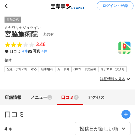
ログイン・登録
店舗公式
ミヤワキセジュツイン
宮脇施術院
共有
3.46
口コミ
4件
写真
4件
整体
配達・デリバリー対応
駐車場有
カード可
QRコード決済可
電子マネー決済可
詳細情報を見る
店舗情報
メニュー
口コミ
アクセス
1
4
口コミ
4
件