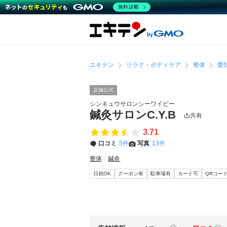
無料診断
エキテン
リラク・ボディケア
整体
愛
店舗公式
シンキュウサロンシーワイビー
鍼灸サロンC.Y.B
共有
3.71
口コミ
5件
写真
13件
整体
鍼灸
日祝OK
クーポン有
駐車場有
カード可
QRコー