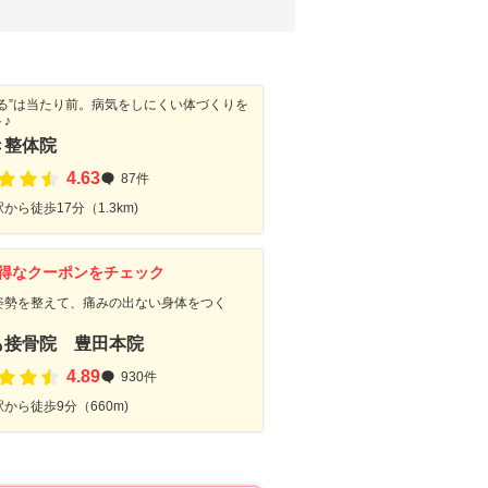
なる”は当たり前。病気をしにくい体づくりを
♪
き整体院
4.63
87件
から徒歩17分（1.3km)
得なクーポンをチェック
姿勢を整えて、痛みの出ない身体をつく
も接骨院 豊田本院
4.89
930件
から徒歩9分（660m)