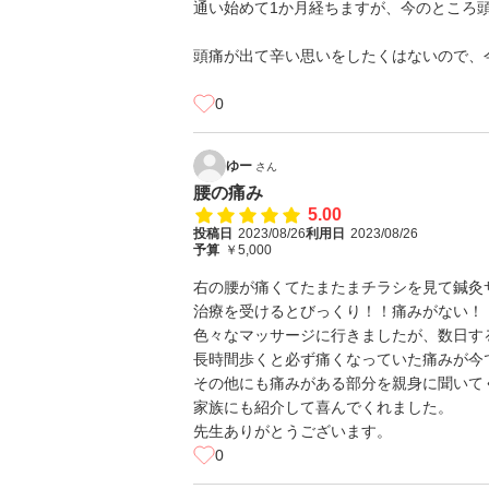
通い始めて1か月経ちますが、今のところ
頭痛が出て辛い思いをしたくはないので、
0
ゆー
さん
腰の痛み
5.00
投稿日
2023/08/26
利用日
2023/08/26
予算
￥5,000
右の腰が痛くてたまたまチラシを見て鍼灸サ
治療を受けるとびっくり！！痛みがない！
色々なマッサージに行きましたが、数日す
長時間歩くと必ず痛くなっていた痛みが今
その他にも痛みがある部分を親身に聞いて
家族にも紹介して喜んでくれました。
先生ありがとうございます。
0