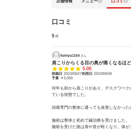
店舗情報
メニュー
口コミ
1
5
口コミ
5
件
fumiya1164
さん
肩こりからくる目の奥が痛くなるほ
5.00
投稿日
2023/09/27
利用日
2023/09/26
予算
￥5,500
何年も前から肩こりがあり、デスクワーク
ている状態でした。
頭痛専門の整体に通っても改善しなかった
施術は整体と初めて鍼治療を受けました。
施術を受けた後は肩や首が軽くなり、体が