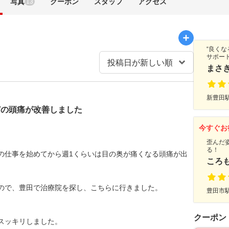
写真
クーポン
スタッフ
アクセス
13
“良く
サポート
まさ
新豊田駅
どの頭痛が改善しました
今すぐお
歪んだ
る！
の仕事を始めてから週1くらいは目の奥が痛くなる頭痛が出
ころ
ので、豊田で治療院を探し、こちらに行きました。
豊田市駅
クーポン
スッキリしました。