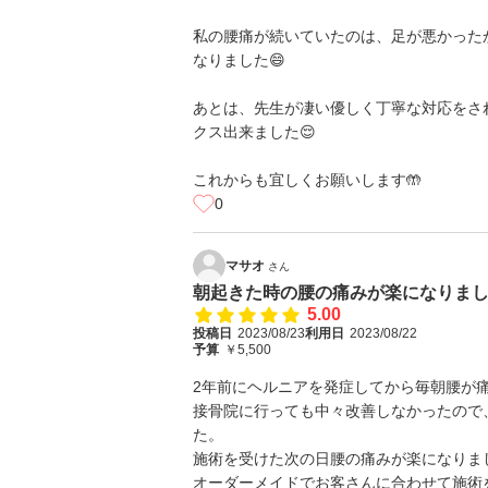
私の腰痛が続いていたのは、足が悪かった
なりました😄
あとは、先生が凄い優しく丁寧な対応をさ
クス出来ました😌
これからも宜しくお願いします🤲
0
マサオ
さん
朝起きた時の腰の痛みが楽になりま
5.00
投稿日
2023/08/23
利用日
2023/08/22
予算
￥5,500
2年前にヘルニアを発症してから毎朝腰が
接骨院に行っても中々改善しなかったので
た。
施術を受けた次の日腰の痛みが楽になりま
オーダーメイドでお客さんに合わせて施術