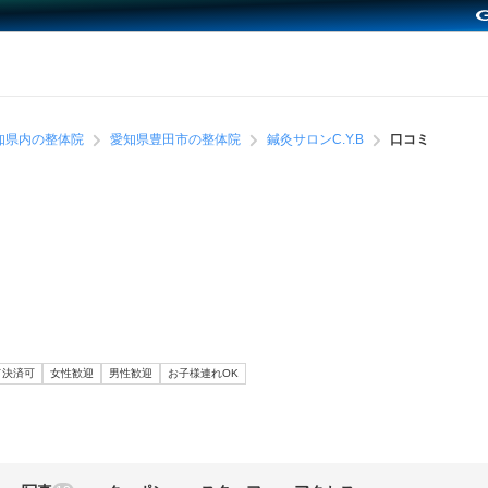
知県内の整体院
愛知県豊田市の整体院
鍼灸サロンC.Y.B
口コミ
ド決済可
女性歓迎
男性歓迎
お子様連れOK