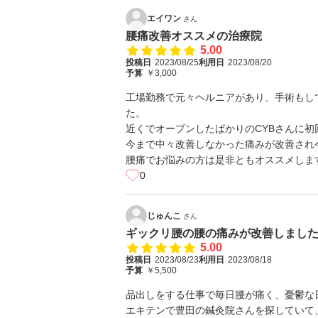
エイワン
さん
腰痛改善オススメの治療院
5.00
投稿日
2023/08/25
利用日
2023/08/20
予算
￥3,000
工場勤務で元々ヘルニアがあり、手術もし
た。
近くでオープンしたばかりのCYBさんに
今まで中々改善しなかった痛みが改善され
腰痛でお悩みの方は是非ともオススメしま
0
じゅんこ
さん
ギックリ腰の腰の痛みが改善しまし
5.00
投稿日
2023/08/23
利用日
2023/08/18
予算
￥5,500
品出しをする仕事で毎日腰が痛く、憂鬱な日
エキテンで豊田の鍼灸院さんを探していて