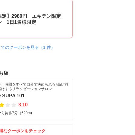
70
定】2980円 エキテン限定
ン 1日1名様限定
全てのクーポンを見る（1 件）
お店
容・時間をすべて自分で決められる♪高い満
届けするリラクゼーションサロン
 SUPA 101
3.10
ら徒歩7分（520m)
得なクーポンをチェック