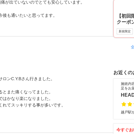
頭痛が出ていないのでとても安心しています。
今後も通いたいと思ってます。
【初回限
クーポ
新規限定
お近くの
ロンC.Y.Bさん行きました。
施術内
足をお
るとまた痛くなってました。
HEAD
ではかなり楽になりました。
くれてスッキリする事が多いです。
越戸駅か
今すぐお