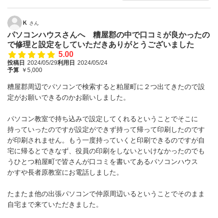
Ｋ
さん
パソコンハウスさんへ 糟屋郡の中で口コミが良かったの
で修理と設定をしていただきありがとうございました
5.00
投稿日
2024/05/29
利用日
2024/05/24
予算
￥5,000
糟屋郡周辺でパソコンで検索すると粕屋町に２つ出てきたので設
定がお願いできるのかお願いしました。
パソコン教室で持ち込みで設定してくれるということでそこに
持っていったのですが設定ができず持って帰って印刷したのです
が印刷されません。もう一度持っていくと印刷できるのですが自
宅に帰るとできなず、役員の印刷をしないといけなかったのでも
うひとつ粕屋町で皆さんが口コミを書いてあるパソコンハウス
かすや長者原教室にお電話しました。
たまたま他の出張パソコンで仲原周辺いるということでそのまま
自宅まで来ていただきました。