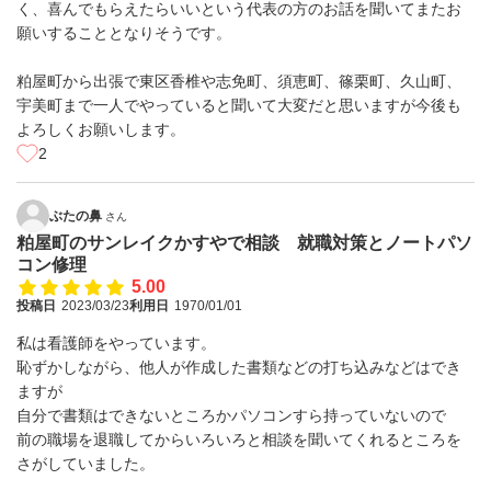
く、喜んでもらえたらいいという代表の方のお話を聞いてまたお
願いすることとなりそうです。
粕屋町から出張で東区香椎や志免町、須恵町、篠栗町、久山町、
宇美町まで一人でやっていると聞いて大変だと思いますが今後も
よろしくお願いします。
2
ぶたの鼻
さん
粕屋町のサンレイクかすやで相談 就職対策とノートパソ
コン修理
5.00
投稿日
2023/03/23
利用日
1970/01/01
私は看護師をやっています。
恥ずかしながら、他人が作成した書類などの打ち込みなどはでき
ますが
自分で書類はできないところかパソコンすら持っていないので
前の職場を退職してからいろいろと相談を聞いてくれるところを
さがしていました。