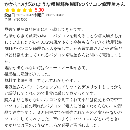
かかりつけ医のような糟屋郡粕屋町のパソコン修理屋さん
5.00
投稿日
2022/10/09
利用日
2022/10/02
予算
￥30,000
災害で糟屋郡粕屋町に引っ越してきたです。
他県からきて就職の為に、パソコンを覚えることや購入場所も探
していましたがいろんなお店が多くて今後も安心できる糟屋郡粕
屋町のパソコン修理のお店を探していたら電気屋さんから教室だ
けど相談も乗ってくれるパソコン修理屋さんと聞いて電話しまし
た。
電話が出られない時はショートメールがきて、
授業後に電話がきました。
無料で出張相談してくれてわかりやすい。
電気屋さんパソコンショップのメリットとデメリットもしっかり
と説明してくれるので非常に感じが良かったです。
購入よりも動かないパソコンを見てくれて部品は使えるので中古
パソコンに前の壊れたパソコン（素人には全くわからない）の部
品で速度も早く、３万円程度で今販売されてるのと変わらないパ
ソコンにしてくれました。車のようにパソコンいざというときに
かかりつけ医のようなところが必要と実感しました。