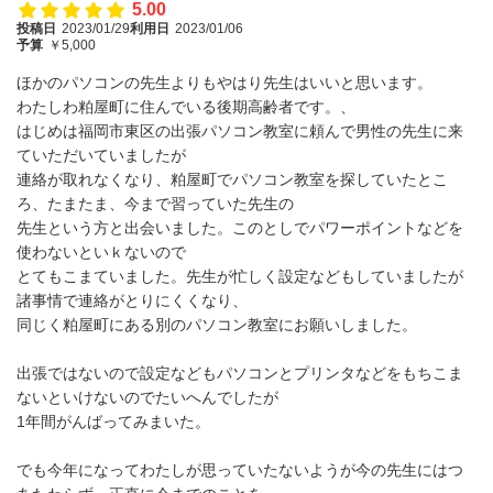
5.00
投稿日
2023/01/29
利用日
2023/01/06
予算
￥5,000
ほかのパソコンの先生よりもやはり先生はいいと思います。
わたしわ粕屋町に住んでいる後期高齢者です。、
はじめは福岡市東区の出張パソコン教室に頼んで男性の先生に来
ていただいていましたが
連絡が取れなくなり、粕屋町でパソコン教室を探していたとこ
ろ、たまたま、今まで習っていた先生の
先生という方と出会いました。このとしでパワーポイントなどを
使わないといｋないので
とてもこまていました。先生が忙しく設定などもしていましたが
諸事情で連絡がとりにくくなり、
同じく粕屋町にある別のパソコン教室にお願いしました。
出張ではないので設定などもパソコンとプリンタなどをもちこま
ないといけないのでたいへんでしたが
1年間がんばってみまいた。
でも今年になってわたしが思っていたないようが今の先生にはつ