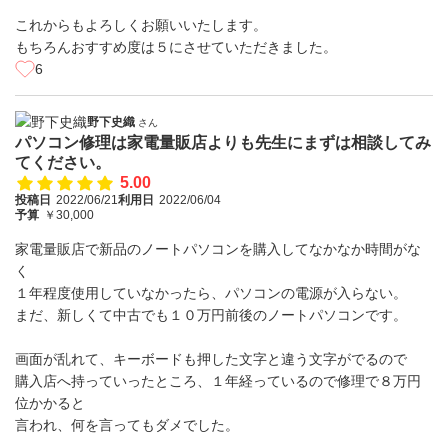
これからもよろしくお願いいたします。
もちろんおすすめ度は５にさせていただきました。
6
野下史織
さん
パソコン修理は家電量販店よりも先生にまずは相談してみ
てください。
5.00
投稿日
2022/06/21
利用日
2022/06/04
予算
￥30,000
家電量販店で新品のノートパソコンを購入してなかなか時間がな
く
１年程度使用していなかったら、パソコンの電源が入らない。
まだ、新しくて中古でも１０万円前後のノートパソコンです。
画面が乱れて、キーボードも押した文字と違う文字がでるので
購入店へ持っていったところ、１年経っているので修理で８万円
位かかると
言われ、何を言ってもダメでした。