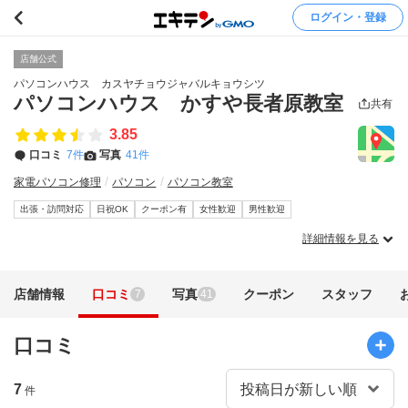
ログイン・登録
店舗公式
パソコンハウス カスヤチョウジャバルキョウシツ
パソコンハウス かすや長者原教室
共有
3.85
口コミ
7件
写真
41件
家電パソコン修理
パソコン
パソコン教室
出張・訪問対応
日祝OK
クーポン有
女性歓迎
男性歓迎
詳細情報を見る
店舗情報
口コミ
写真
クーポン
スタッフ
7
41
口コミ
7
件