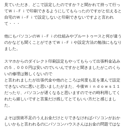
見ていただき、どこで設定したのですか？と聞かれて持って行っ
てＷｉ-Ｆｉで印刷できるようにしてもらったのですがと伝えると
自宅のＷｉ-Ｆｉで設定しないと印刷できないですよと言われ
て・・・
他にもパソコンのＷｉ-Ｆｉの仕組みやブルートゥースと何が違う
のかなども聞くことができてＷｉ-Ｆｉや設定方法の勉強にもなり
ました。
スマホからのダイレクト印刷設定もやってもらって出張料金込み
の５，０００円は安いのでいいんですかと聞きましたがこのくら
いの修理は難しくないので
と言われましたが出張代金や他のところは何度も足を運んで設定
できないのに悪いと思いましたがまた、今後Ｗｉｎｄｏｗｓ１１
だったり、パソコンが遅くなると思いますのでその時利用してく
れたら嬉しいですと言葉だけ残してとてもいい方だと感じまし
た。
よそは技術不足のうえお金だけとりできなければパソコンがおか
しいかもと言われるのにパソコンハウスさんはお金の問題ではな