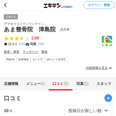
ログイン・登録
店舗公式
アマセイコツインツシマイン
あま整骨院 津島院
共有
3.99
口コミ
10件
写真
33件
接骨・整骨
マッサージ
整体
早朝OK
駐車場有
カード可
QRコード決済可
詳細情報を見る
店舗情報
メニュー
口コミ
写真
スタッフ
8
10
33
口コミ
10
件