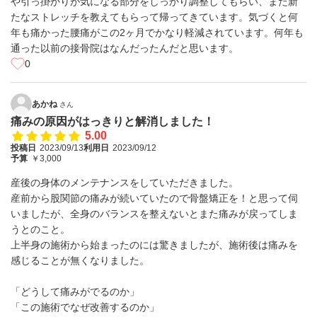
や引っ掛かりが気になる部分をしっかり調整してもらい、また新
たなストレッチを教えてもらって帰ってきています。気づくと何
年も痛かった腰痛がこの2ヶ月でかなり軽減されています。何年も
通った以前の接骨院はなんだったんだと思います。
0
あかね
さん
痛みの原因がはっきりと解消しました！
5.00
投稿日
2023/09/13
利用日
2023/09/12
予算
￥3,000
産後の身体のメンテナンスをしていただきました。
産前から股関節の痛みが続いていたので骨盤矯正を！と思って伺
いましたが、全身のバランスを整えないとまた痛みが戻ってしま
うとのこと。
上半身の施術から始まったのには驚きましたが、施術後は痛みを
感じることが無くなりました。
「どうして痛みがでるのか」
「この施術でなぜ改善するのか」