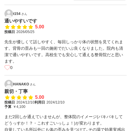
t154
さん
通いやすいです
5.00
投稿日
2026/05/25
先生が優しくて話しやすく、毎回しっかり体の状態を見てくれま
す。背骨の歪みも一回の施術でだいぶ良くなりました。院内も清
潔で通いやすいです。高校生でも安心して通える整骨院だと思い
ます。
0
HANAKO
さん
親切・丁寧
5.00
投稿日
2024/12/10
利用日
2024/12/10
予算
￥4,100
まだ2回しか通えていませんが、整体院のイメージ(バキバキして
どうっすか！？・これすごいっしょ！)が変わります。
自覚している所以外にも体の歪みを見つけて､その場で効果実感出