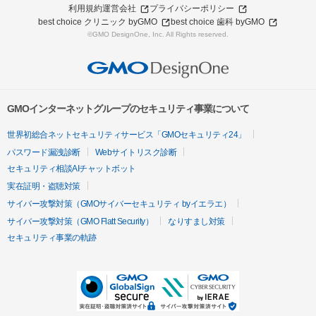
利用規約
運営会社
プライバシーポリシー
best choice クリニック byGMO
best choice 歯科 byGMO
©GMO DesignOne, Inc. All Rights reserved.
GMOインターネットグループのセキュリティ事業について
世界初総合ネットセキュリティサービス「GMOセキュリティ24」
パスワード漏洩診断
Webサイトリスク診断
セキュリティ相談AIチャットボット
実在証明・盗聴対策
サイバー攻撃対策（GMOサイバーセキュリティ byイエラエ）
サイバー攻撃対策（GMO Flatt Security）
なりすまし対策
セキュリティ事業の軌跡