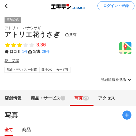
ログイン・登録
店舗公式
アトリエ ハナウサギ
アトリエ花うさぎ
共有
3.36
口コミ
1件
写真
29件
花・花屋
配達・デリバリー対応
日祝OK
カード可
詳細情報を見る
店舗情報
商品・サービス
写真
アクセス
1
29
写真
全て
商品