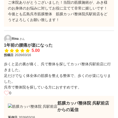
ご来院ありがとうございました！当院の筋膜施術が、みき様
のお身体のお悩みに対してお役に立てて非常に嬉しいです！
今後とも広島呉市筋膜整体 筋膜カッパ整体院呉駅前店をど
うぞよろしくお願い致します！
Rina
さん
1年前の腰痛が楽になった
5.00
投稿日
2026/03/16
歩くと足の裏が痛く、呉で整体を探してカッパ整体呉駅前店に行
きました。
足だけでなく体全体の筋膜を整える整体で、歩くのが楽になりま
した。
呉市で整体院を探している方におすすめです。
0
筋膜カッパ整体院 呉駅前店
からの返信
返信日
2026/03/16