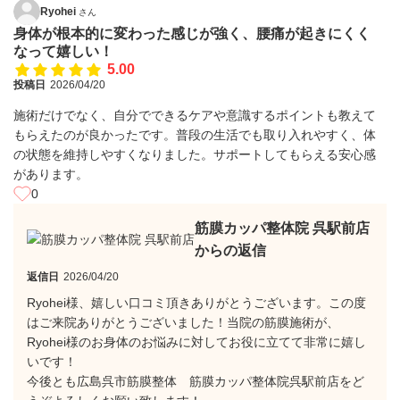
Ryohei
さん
身体が根本的に変わった感じが強く、腰痛が起きにくく
なって嬉しい！
5.00
投稿日
2026/04/20
施術だけでなく、自分でできるケアや意識するポイントも教えて
もらえたのが良かったです。普段の生活でも取り入れやすく、体
の状態を維持しやすくなりました。サポートしてもらえる安心感
があります。
0
筋膜カッパ整体院 呉駅前店
からの返信
返信日
2026/04/20
Ryohei様、嬉しい口コミ頂きありがとうございます。この度
はご来院ありがとうございました！当院の筋膜施術が、
Ryohei様のお身体のお悩みに対してお役に立てて非常に嬉し
いです！
今後とも広島呉市筋膜整体 筋膜カッパ整体院呉駅前店をど