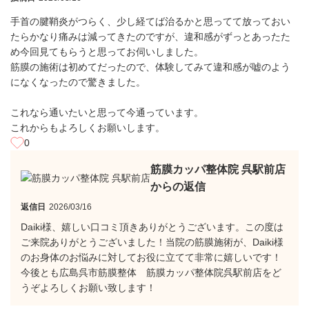
手首の腱鞘炎がつらく、少し経てば治るかと思ってて放っておい
たらかなり痛みは減ってきたのですが、違和感がずっとあったた
め今回見てもらうと思ってお伺いしました。
筋膜の施術は初めてだったので、体験してみて違和感が嘘のよう
になくなったので驚きました。
これなら通いたいと思って今通っています。
これからもよろしくお願いします。
0
筋膜カッパ整体院 呉駅前店
からの返信
返信日
2026/03/16
Daiki様、嬉しい口コミ頂きありがとうございます。この度は
ご来院ありがとうございました！当院の筋膜施術が、Daiki様
のお身体のお悩みに対してお役に立てて非常に嬉しいです！
今後とも広島呉市筋膜整体 筋膜カッパ整体院呉駅前店をど
うぞよろしくお願い致します！