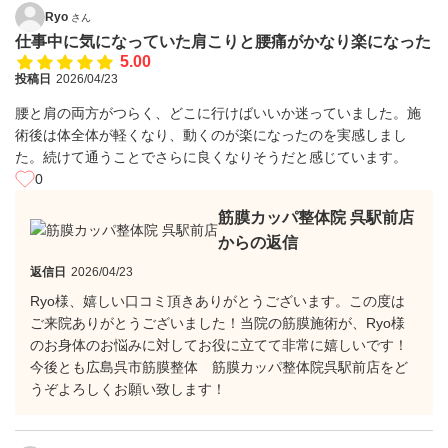
Ryo
さん
仕事中に気になっていた肩こりと腰痛がかなり楽になった
5.00
投稿日
2026/04/23
腰と肩の両方がつらく、どこに行けばいいか迷っていました。施
術後は体全体が軽くなり、動くのが楽になったのを実感しまし
た。続けて通うことでさらに良くなりそうだと感じています。
0
筋膜カッパ整体院 呉駅前店
からの返信
返信日
2026/04/23
Ryo様、嬉しい口コミ頂きありがとうございます。この度は
ご来院ありがとうございました！当院の筋膜施術が、Ryo様
のお身体のお悩みに対してお役に立てて非常に嬉しいです！
今後とも広島呉市筋膜整体 筋膜カッパ整体院呉駅前店をど
うぞよろしくお願い致します！