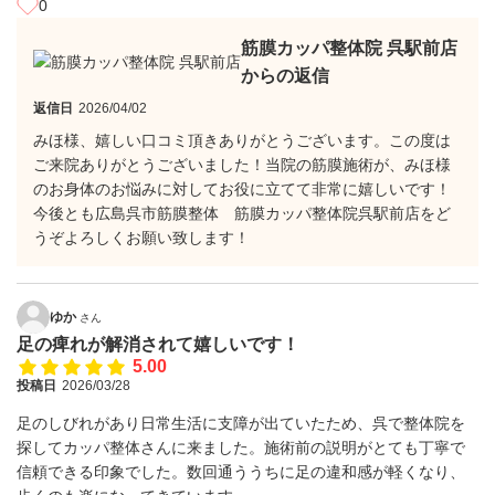
0
筋膜カッパ整体院 呉駅前店
からの返信
返信日
2026/04/02
みほ様、嬉しい口コミ頂きありがとうございます。この度は
ご来院ありがとうございました！当院の筋膜施術が、みほ様
のお身体のお悩みに対してお役に立てて非常に嬉しいです！
今後とも広島呉市筋膜整体 筋膜カッパ整体院呉駅前店をど
うぞよろしくお願い致します！
ゆか
さん
足の痺れが解消されて嬉しいです！
5.00
投稿日
2026/03/28
足のしびれがあり日常生活に支障が出ていたため、呉で整体院を
探してカッパ整体さんに来ました。施術前の説明がとても丁寧で
信頼できる印象でした。数回通ううちに足の違和感が軽くなり、