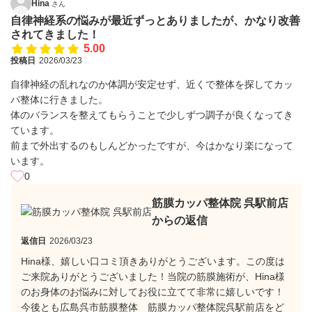
Hina
さん
自律神経系の悩みが最近ずっとありましたが、かなり改善
されてきました！
5.00
投稿日
2026/03/23
自律神経の乱れなのか体調が安定せず、近くで整体を探してカッ
パ整体に行きました。
体のバランスを整えてもらうことで少しずつ調子が良くなってき
ています。
前まで外出するのもしんどかったですが、今はかなり楽になって
います。
0
筋膜カッパ整体院 呉駅前店
からの返信
返信日
2026/03/23
Hina様、嬉しい口コミ頂きありがとうございます。この度は
ご来院ありがとうございました！当院の筋膜施術が、Hina様
のお身体のお悩みに対してお役に立てて非常に嬉しいです！
今後とも広島呉市筋膜整体 筋膜カッパ整体院呉駅前店をど