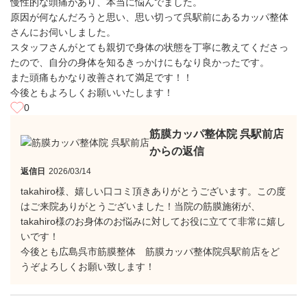
慢性的な頭痛があり、本当に悩んでました。
原因が何なんだろうと思い、思い切って呉駅前にあるカッパ整体
さんにお伺いしました。
スタッフさんがとても親切で身体の状態を丁寧に教えてくださっ
たので、自分の身体を知るきっかけにもなり良かったです。
また頭痛もかなり改善されて満足です！！
今後ともよろしくお願いいたします！
0
筋膜カッパ整体院 呉駅前店
からの返信
返信日
2026/03/14
takahiro様、嬉しい口コミ頂きありがとうございます。この度
はご来院ありがとうございました！当院の筋膜施術が、
takahiro様のお身体のお悩みに対してお役に立てて非常に嬉し
いです！
今後とも広島呉市筋膜整体 筋膜カッパ整体院呉駅前店をど
うぞよろしくお願い致します！