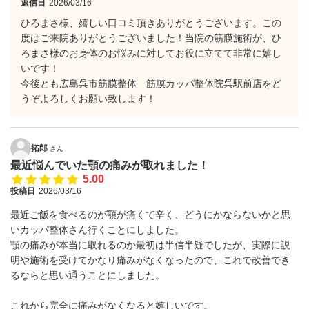
返信日
2026/03/16
ひろまさ様、嬉しい口コミ頂きありがとうございます。この
度はご来院ありがとうございました！当院の筋膜施術が、ひ
ろまさ様のお身体のお悩みに対してお役に立てて非常に嬉し
いです！
今後とも広島呉市筋膜整体 筋膜カッパ整体院呉駅前店をど
うぞよろしくお願い致します！
拓郎
さん
最近悩んでいた顎の痛みが取れました！
5.00
投稿日
2026/03/16
最近ご飯を食べるのが顎が痛くて辛く、どうにかならないかと思
いカッパ整体さん行くことにしました。
顎の痛みが本当に取れるのか最初は半信半疑でしたが、実際に説
明や施術を受けてかなり痛みがなくなったので、これで改善でき
るならと思い通うことにしました。
これから完全に痛みがなくなると嬉しいです。