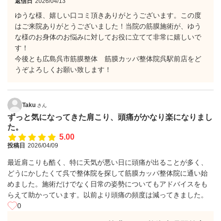
返信日
2026/04/13
ゆうな様、嬉しい口コミ頂きありがとうございます。この度
はご来院ありがとうございました！当院の筋膜施術が、ゆう
な様のお身体のお悩みに対してお役に立てて非常に嬉しいで
す！
今後とも広島呉市筋膜整体 筋膜カッパ整体院呉駅前店をど
うぞよろしくお願い致します！
Taku
さん
ずっと気になってきた肩こり、頭痛がかなり楽になりまし
た。
5.00
投稿日
2026/04/09
最近肩こりも酷く、特に天気が悪い日に頭痛が出ることが多く、
どうにかしたくて呉で整体院を探して筋膜カッパ整体院に通い始
めました。施術だけでなく日常の姿勢についてもアドバイスをも
らえて助かっています。以前より頭痛の頻度は減ってきました。
0