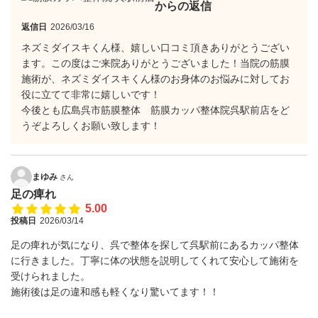
からの返信
返信日
2026/03/16
ネズミダイスキくん様、嬉しい口コミ頂きありがとうござい
ます。この度はご来院ありがとうございました！当院の筋膜
施術が、ネズミダイスキくん様のお身体のお悩みに対してお
役に立てて非常に嬉しいです！
今後とも広島呉市筋膜整体 筋膜カッパ整体院呉駅前店をど
うぞよろしくお願い致します！
まゆみ
さん
足の痺れ
5.00
投稿日
2026/03/14
足の痺れが気になり、呉で整体を探して呉駅前にあるカッパ整体
に行きました。丁寧に体の状態を説明してくれて安心して施術を
受けられました。
施術後は足の違和感も軽くなり驚いてます！！