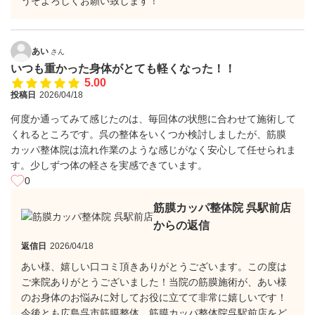
うぞよろしくお願い致します！
あい
さん
いつも重かった身体がとても軽くなった！！
5.00
投稿日
2026/04/18
何度か通ってみて感じたのは、毎回体の状態に合わせて施術して
くれるところです。呉の整体をいくつか検討しましたが、筋膜
カッパ整体院は流れ作業のような感じがなく安心して任せられま
す。少しずつ体の軽さを実感できています。
0
筋膜カッパ整体院 呉駅前店
からの返信
返信日
2026/04/18
あい様、嬉しい口コミ頂きありがとうございます。この度は
ご来院ありがとうございました！当院の筋膜施術が、あい様
のお身体のお悩みに対してお役に立てて非常に嬉しいです！
今後とも広島呉市筋膜整体 筋膜カッパ整体院呉駅前店をど