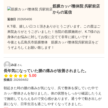
筋膜カッパ整体院 呉駅前店
からの返信
返信日
2026/04/06
K.T様、嬉しい口コミ頂きありがとうございます。この度はご
来院ありがとうございました！当院の筋膜施術が、K.T様のお
身体のお悩みに対してお役に立てて非常に嬉しいです！
今後とも広島呉市筋膜整体 筋膜カッパ整体院呉駅前店をど
うぞよろしくお願い致します！
みほ
さん
長年気になっていた腰の痛みが改善されました。
5.00
投稿日
2026/04/02
朝起きた時の腰の痛みが気になり、呉で整体を探していた中で
カッパ整体さんを知りました。体の状態をしっかり確認したうえ
で施術してもらえるので安心感があります。通う中で動き出しが
楽になり、日常生活も過ごしやすくなってきました。