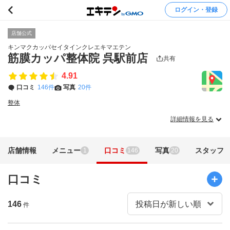
ログイン・登録
店舗公式
キンマクカッパセイタインクレエキマエテン
筋膜カッパ整体院 呉駅前店
共有
4.91
口コミ
146件
写真
20件
整体
詳細情報を見る
店舗情報
メニュー
口コミ
写真
スタッフ
1
146
20
口コミ
146
件