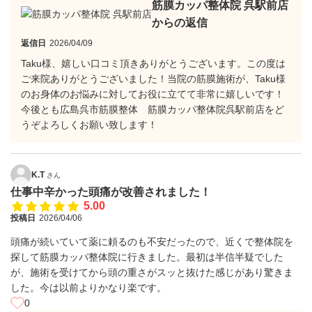
筋膜カッパ整体院 呉駅前店
からの返信
返信日
2026/04/09
Taku様、嬉しい口コミ頂きありがとうございます。この度は
ご来院ありがとうございました！当院の筋膜施術が、Taku様
のお身体のお悩みに対してお役に立てて非常に嬉しいです！
今後とも広島呉市筋膜整体 筋膜カッパ整体院呉駅前店をど
うぞよろしくお願い致します！
K.T
さん
仕事中辛かった頭痛が改善されました！
5.00
投稿日
2026/04/06
頭痛が続いていて薬に頼るのも不安だったので、近くで整体院を
探して筋膜カッパ整体院に行きました。最初は半信半疑でした
が、施術を受けてから頭の重さがスッと抜けた感じがあり驚きま
した。今は以前よりかなり楽です。
0