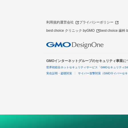
利用規約
運営会社
プライバシーポリシー
best choice クリニック byGMO
best choice 歯科
GMOインターネットグループのセキュリティ事業に
世界初総合ネットセキュリティサービス「GMOセキュリティ2
実在証明・盗聴対策
サイバー攻撃対策（GMOサイバーセキ