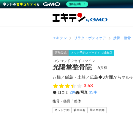
無料診断
エキテン
リラク・ボディケア
接骨・整骨
店舗公式
ネット予約スピードくじ対象店
コウヨウドウセイコツイン
光陽堂整骨院
共有
八橋／飯島・土崎／広島◆3方面からマル
3.53
口コミ
2件
写真
35件
接骨・整骨
整体
ネット予約
駐車場有
柔道整復師