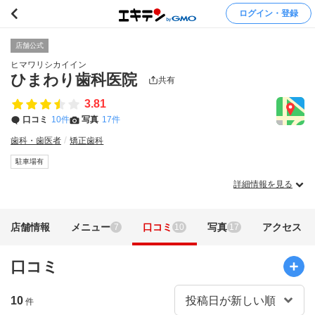
ログイン・登録
店舗公式
ヒマワリシカイイン
ひまわり歯科医院
共有
3.81
口コミ
10件
写真
17件
歯科・歯医者
矯正歯科
駐車場有
詳細情報を見る
店舗情報
メニュー
口コミ
写真
アクセス
7
10
17
口コミ
10
件