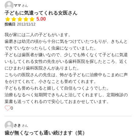
ママ
さん
子どもに気遣ってくれる女医さん
5.00
投稿日
2012/11/12
我が家には二人の子どもがいます。
歯磨きは幼児の頃から十分に気をつけていたつもりが、きちんと
できていなかったらしく虫歯になっていました。
子どもは歯医者が嫌いなので、少しでも怖くなくて子どもに気遣
いもしてくれる女性の先生がいる歯科医院を探したところ、近く
にひまわり歯科医院さんがありました。
こちらの医院さんの先生は、怖がる子どもに治療中もこまめに声
をかけてくれて、小さなことも誉めてくれます。
子どもも誉められると嬉しくて自信もつくようでした。
治療もなるべく短期間できちんと治してくれますし、定期検診の
葉書も送ってくれるので安心しておまかせしています。
0
さき
さん
歯が無くなっても通い続けます（笑）