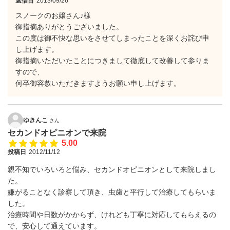
返信日
2013/09/26
スノークのお嬢さん♪様
御指摘ありがとうございました。
この度は御不快な思いをさせてしまったことを深くお詫び申
し上げます。
御指摘いただいたことにつきまして徹底して改善して参りま
すので、
何卒御容赦いただきますようお願い申し上げます。
ゆきんこ
さん
セカンドオピニオンで来院
5.00
投稿日
2012/11/12
親不知でいろいろと悩み、セカンドオピニオンとして来院しまし
た。
嫌がることなく診察して頂き、虫歯と平行して治療してもらいま
した。
治療時間や日数がかからず、けれども丁寧に対応してもらえるの
で、安心して通えています。