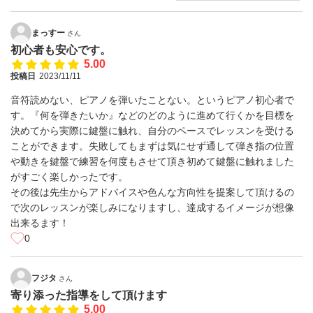
まっすー
さん
初心者も安心です。
5.00
投稿日
2023/11/11
音符読めない、ピアノを弾いたことない。というピアノ初心者で
す。『何を弾きたいか』などのどのように進めて行くかを目標を
決めてから実際に鍵盤に触れ、自分のペースでレッスンを受ける
ことができます。失敗してもまずは気にせず通して弾き指の位置
や動きを鍵盤で練習を何度もさせて頂き初めて鍵盤に触れました
がすごく楽しかったです。
その後は先生からアドバイスや色んな方向性を提案して頂けるの
で次のレッスンが楽しみになりますし、達成するイメージが想像
出来るます！
0
フジタ
さん
寄り添った指導をして頂けます
5.00