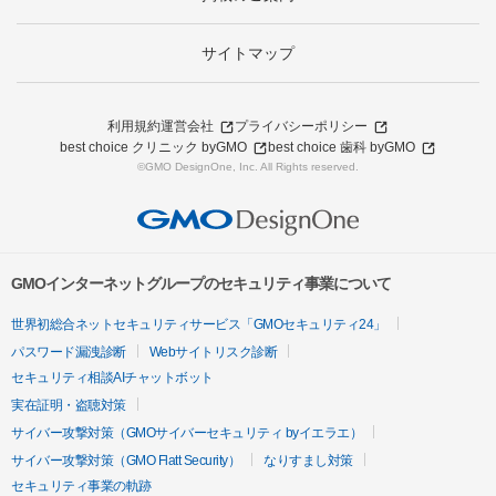
サイトマップ
利用規約
運営会社
プライバシーポリシー
best choice クリニック byGMO
best choice 歯科 byGMO
©GMO DesignOne, Inc. All Rights reserved.
GMOインターネットグループのセキュリティ事業について
世界初総合ネットセキュリティサービス「GMOセキュリティ24」
パスワード漏洩診断
Webサイトリスク診断
セキュリティ相談AIチャットボット
実在証明・盗聴対策
サイバー攻撃対策（GMOサイバーセキュリティ byイエラエ）
サイバー攻撃対策（GMO Flatt Security）
なりすまし対策
セキュリティ事業の軌跡