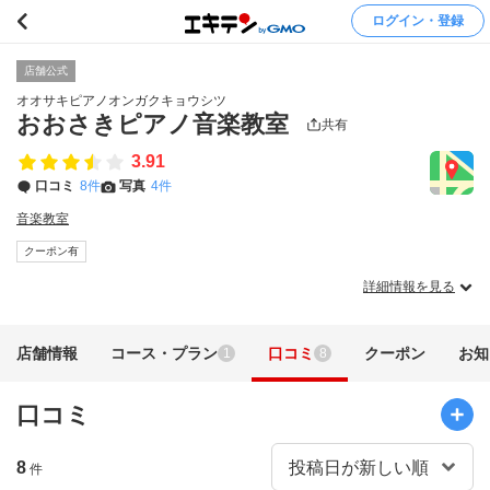
ログイン・登録
店舗公式
オオサキピアノオンガクキョウシツ
おおさきピアノ音楽教室
共有
3.91
口コミ
8件
写真
4件
音楽教室
クーポン有
詳細情報を見る
店舗情報
コース・プラン
口コミ
クーポン
お知
1
8
口コミ
8
件