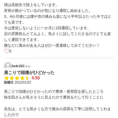
僕は高校生で陸上をしています。
背骨が曲がっているのが気になり通院し始めました。
3、4か月後には腰や首の痛みも楽になり半年以上たった今ではと
ても楽です。
今は悪化しないように一か月に1回通院しています。
店の雰囲気もとてもよく、気さくに話してくださるのでとても楽
しく通院できてます。
腰などに痛みがある人はぜひ一度連絡してみてください！
0
bsilc263
さん
肩こりで頭痛がひどかった
4.50
投稿日
2022/01/22
肩こりで頭痛がひどかったので整体・接骨院を探したところ
快生院さんが良さそうに見えたので勇気をだして行くことに
先生は、とても気さくな方で痛みの原因を丁寧に説明してくれま
したので