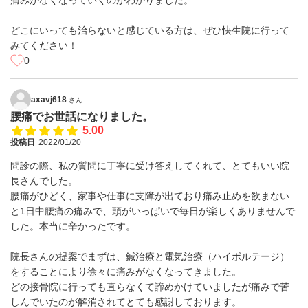
痛みがなくなっていくのがわかりました。
どこにいっても治らないと感じている方は、ぜひ快生院に行って
みてください！
0
axavj618
さん
腰痛でお世話になりました。
5.00
投稿日
2022/01/20
問診の際、私の質問に丁寧に受け答えしてくれて、とてもいい院
長さんでした。
腰痛がひどく、家事や仕事に支障が出ており痛み止めを飲まない
と1日中腰痛の痛みで、頭がいっぱいで毎日が楽しくありませんで
した。本当に辛かったです。
院長さんの提案でまずは、鍼治療と電気治療（ハイボルテージ）
をすることにより徐々に痛みがなくなってきました。
どの接骨院に行っても直らなくて諦めかけていましたが痛みで苦
しんでいたのが解消されてとても感謝しております。