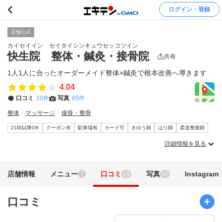
ログイン・登録
店舗公式
カイセイイン セイタイシンキュウセッコツイン
快生院 整体・鍼灸・接骨院
共有
1人1人に合ったオーダーメイド整体×鍼灸で根本改善へ導きます
4.04
口コミ
10件
写真
65件
整体
マッサージ
接骨・整骨
21時以降OK
クーポン有
駐車場有
カード可
きゆう師
はり師
柔道整復師
詳細情報を見る
店舗情報
メニュー
口コミ
写真
Instagram
7
10
65
口コミ