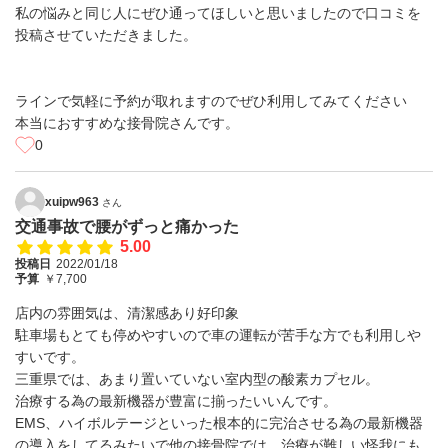
私の悩みと同じ人にぜひ通ってほしいと思いましたので口コミを
投稿させていただきました。
ラインで気軽に予約が取れますのでぜひ利用してみてください
本当におすすめな接骨院さんです。
0
xuipw963
さん
交通事故で腰がずっと痛かった
5.00
投稿日
2022/01/18
予算
￥7,700
店内の雰囲気は、清潔感あり好印象
駐車場もとても停めやすいので車の運転が苦手な方でも利用しや
すいです。
三重県では、あまり置いていない室内型の酸素カプセル。
治療する為の最新機器が豊富に揃ったいいんです。
EMS、ハイボルテージといった根本的に完治させる為の最新機器
の導入をしてるみたいで他の接骨院では、治療が難しい怪我にも