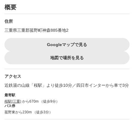
概要
住所
三重県三重郡菰野町神森885番地2
Googleマップで見る
地図で場所を見る
アクセス
近鉄湯の山線「桜駅」より徒歩10分／四日市インターから車で3分
最寄駅
桜駅(三重)
から670m （徒歩9分）
バス停
菰野東から230m （徒歩3分）