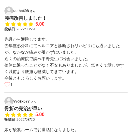
uteho498
さん
腰痛改善しました！
5.00
投稿日
2022/08/29
先月から通院してます。
去年整形外科にてヘルニアと診断されリハビリにも通いました
が、なかなか痛みが引かずにいました。
近くの治療院で調べ平野先生に出会いました。
整体に通ったことがなく不安もありましたが、気さくで話しやす
く以前より腰痛も軽減してきています。
今後ともよろしくお願いします。
1
yvdex677
さん
骨折の完治が早い
5.00
投稿日
2022/08/20
娘が酸素ルームでお世話になりました。