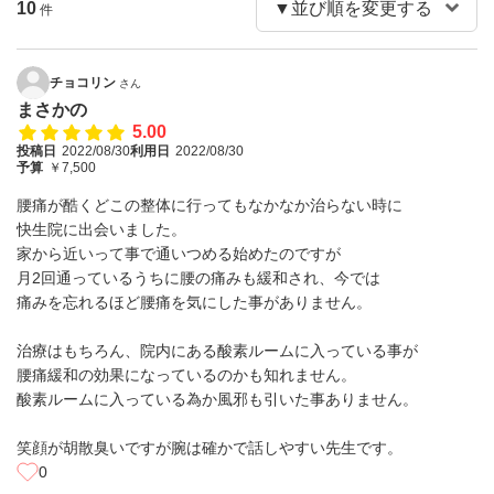
10
件
チョコリン
さん
まさかの
5.00
投稿日
2022/08/30
利用日
2022/08/30
予算
￥7,500
腰痛が酷くどこの整体に行ってもなかなか治らない時に
快生院に出会いました。
家から近いって事で通いつめる始めたのですが
月2回通っているうちに腰の痛みも緩和され、今では
痛みを忘れるほど腰痛を気にした事がありません。
治療はもちろん、院内にある酸素ルームに入っている事が
腰痛緩和の効果になっているのかも知れません。
酸素ルームに入っている為か風邪も引いた事ありません。
笑顔が胡散臭いですが腕は確かで話しやすい先生です。
0