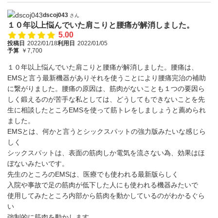
dscoj043
さん
１０年以上悩んでいた肩こりと腰痛が解消しました。
5.00
投稿日
2022/01/18
利用日
2022/01/05
予算
￥7,700
１０年以上悩んでいた肩こりと腰痛が解消しました。腰痛は、
EMSと言う最新機器がありそれを使うことにより腰痛完治の補助
に繋がりました。腰痛の原因は、筋肉がないことも１つの要因ら
しく鍛えるのが苦手な私としては、どうしてもできないことを先
生に相談したところEMSを使って筋トレをしましょうと薦められ
ました。
EMSとは、何かと言うとシックスパットの強力版みたいな感じら
しく
シックスパットは、表面の筋肉しか電気を流さない為、効果はほ
ぼないみたいです。
先生のところのEMSは、医療でも使われる最新版らしく
入院や事故で足の筋肉が低下した人にも使われる機器みたいで
使用してみたところ内部から筋肉を動かしているのがわかるぐら
い
強制的に筋肉を動かします。