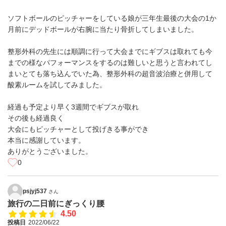
ソフトボールのピッチャーをしている娘が三年生最後の大会の1か
月前にデッドボールが右腕に当たり骨折してしまいました。
整形外科の先生には順調に行って大会までにギブスは取れても今
までの様なパフォーマンスをするのは難しいと思うと言われてし
まいとても落ち込んでいた為、整形外科の超音波治療と併用して
酸素ルームを試してみました。
経過も予定より早く3週間でギブスが取れ
その後も経過良く
大会にもピッチャーとして投げきる事ができ
本当に感謝しています。
ありがとうございました。
0
psjyj537
さん
旅行の二日前にぎっくり腰
4.50
投稿日
2022/06/22