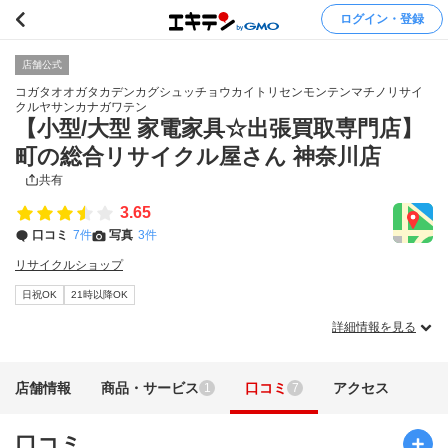
ログイン・登録
店舗公式
コガタオオガタカデンカグシュッチョウカイトリセンモンテンマチノリサイ
クルヤサンカナガワテン
【小型/大型 家電家具☆出張買取専門店】
町の総合リサイクル屋さん 神奈川店
共有
3.65
口コミ
7件
写真
3件
リサイクルショップ
日祝OK
21時以降OK
詳細情報を見る
店舗情報
商品・サービス
口コミ
アクセス
1
7
口コミ