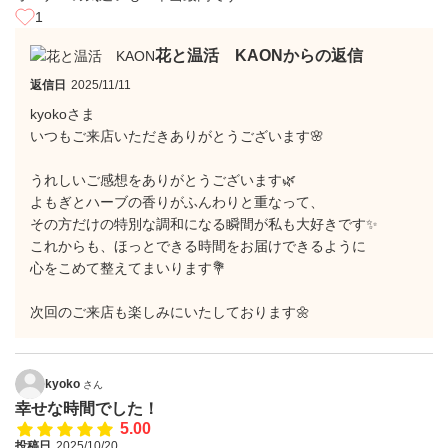
1
花と温活 KAONからの返信
返信日
2025/11/11
kyokoさま
いつもご来店いただきありがとうございます🌸
うれしいご感想をありがとうございます🌿
よもぎとハーブの香りがふんわりと重なって、
その方だけの特別な調和になる瞬間が私も大好きです✨
これからも、ほっとできる時間をお届けできるように
心をこめて整えてまいります💐
次回のご来店も楽しみにいたしております🌼
kyoko
さん
幸せな時間でした！
5.00
投稿日
2025/10/20