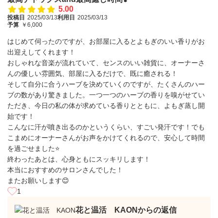
5.00
投稿日
2025/03/13
利用日
2025/03/13
予算
￥6,000
はじめて伺ったのですが、お部屋に入るとよもぎのいい香りがお
出迎えしてくれます！
おしゃれな音楽が流れていて、センスのいい雑貨に、オーナーさ
んの優しい雰囲気、部屋に入るだけで、既に癒される！
そして自分に合うハーブを決めていくのですが、たくさんのハー
ブの数があり驚きました。一つ一つのハーブの香りを嗅がせてい
ただき、今日の私の体が求めている香りとともに、よもぎ蒸し開
始です！
こんなに汗が噴き出るのかというくらい、すごい発汗です！でも
こまめにオーナーさんがお声をかけてくれるので、安心して時間
を過ごせました⭐️
終わったあとは、心身ともにスッキリします！
本当におすすめのサロンさんでした！
またお願いします😊
1
花と温活 KAONからの返信