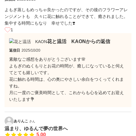
よもぎ蒸しもめっちゃ良かったのですが、その後のフラワーアレ
ンジメントも 久々に花に触れることができて、癒されました。
集中する時間にもなり 幸せでした❣️
1
花と温活 KAONからの返信
返信日
2025/10/20
素敵なご感想をありがとうございます🌸
よもぎのぬくもりとお花の時間が、癒しになっていると伺え
てとても嬉しいです。
花に触れる時間は、心の奥にやさしい余白をつくってくれま
すね。
月に一度のご褒美時間として、これからも心を込めてお迎え
いたします💐
ありんこ
さん
温まり、ゆるんで夢の世界へ
5.00