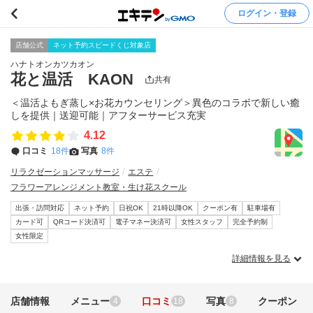
ログイン・登録
店舗公式
ネット予約スピードくじ対象店
ハナトオンカツカオン
花と温活 KAON
共有
＜温活よもぎ蒸し×お花カウンセリング＞異色のコラボで新しい癒
しを提供｜送迎可能｜アフターサービス充実
4.12
口コミ
18件
写真
8件
リラクゼーションマッサージ
エステ
フラワーアレンジメント教室・生け花スクール
出張・訪問対応
ネット予約
日祝OK
21時以降OK
クーポン有
駐車場有
カード可
QRコード決済可
電子マネー決済可
女性スタッフ
完全予約制
女性限定
詳細情報を見る
店舗情報
メニュー
口コミ
写真
クーポン
4
18
8