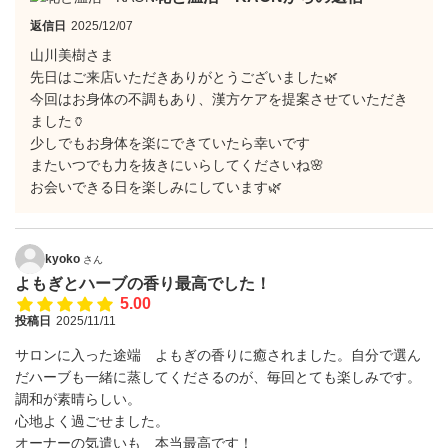
返信日
2025/12/07
山川美樹さま
先日はご来店いただきありがとうございました🌿
今回はお身体の不調もあり、漢方ケアを提案させていただき
ました🏺
少しでもお身体を楽にできていたら幸いです
またいつでも力を抜きにいらしてくださいね🌸
お会いできる日を楽しみにしています🌿
kyoko
さん
よもぎとハーブの香り最高でした！
5.00
投稿日
2025/11/11
サロンに入った途端 よもぎの香りに癒されました。自分で選ん
だハーブも一緒に蒸してくださるのが、毎回とても楽しみです。
調和が素晴らしい。
心地よく過ごせました。
オーナーの気遣いも 本当最高です！