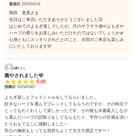
返信日
2025/03/16
岡田 恵美さま
先日はご来店いただきありがとうございました😊
はじめてのよもぎ蒸しでしたが、汗のサラサラ感やよもぎや
ハーブの香りをお楽しみいただけたのではないでしょうか🌿
心身ともにスッキリされたとのこと、次回のご来店も楽しみ
にいたしております🌸
aki
さん
癒やされました🩷
5.00
投稿日
2025/03/07
よもぎ蒸しとフェイシャルをしてもらいました。
好きなハーブを選んでブレンドしてもらうのですが、その時点で
とってもわくわくして楽しかったです。その後も水素吸入しなが
ら選んだハーブの読取りをしてもらえたり、手作りの甘酒を頂い
たりおもてなしに感動しました✨
肝心の施術もとっても気持ちよくて大大大満足です〜！