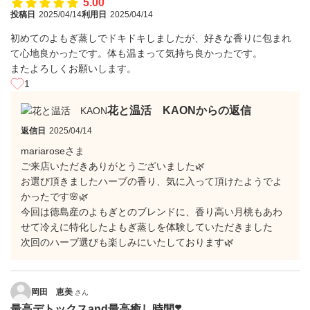
5.00
投稿日
2025/04/14
利用日
2025/04/14
初めてのよもぎ蒸しでドキドキしましたが、好きな香りに包まれ
て心地良かったです。体も温まって気持ち良かったです。
またよろしくお願いします。
1
花と温活 KAONからの返信
返信日
2025/04/14
mariaroseさま
ご来店いただきありがとうございました🌿
お選び頂きましたハーブの香り、気に入って頂けたようでよ
かったです🌸🌿
今回は徳島産のよもぎとのブレンドに、香り高い月桃もあわ
せて冷えに特化したよもぎ蒸しを体験していただきました
次回のハーブ選びも楽しみにいたしております🌿
岡田 恵美
さん
最高デトックスand最高癒し時間❣️