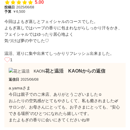
5.00
投稿日
2025/06/08
予算
￥6,500
今回はよもぎ蒸しとフェイシャルのコースでした。
よもぎ蒸しではハーブの香りに包まれながらしっかり汗をかき、
フェイシャルではゆったり居心地よく
気づけば夢の中でした♡
温活、巡りに集中出来てしっかりリフレッシュ出来ました。
1
花と温活 KAONからの返信
返信日
2025/06/08
a.yamaさま
今日は親子でのご来店、ありがとうございました☺️
おふたりの空気感がとてもやさしくて、私も癒されました🌿
サロンが、お母さんにとっても、お子さまにとっても、“安心
できる場所”のひとつになれたら嬉しいです。
またよもぎの香りに会いにきてくださいね🌸