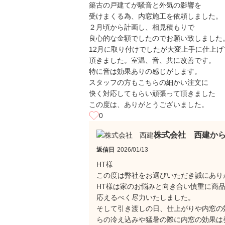
築古の戸建てが騒音と外気の影響を
受けまくる為、内窓施工を依頼しました。
２月頃から計画し、相見積もりで
良心的な金額でしたのでお願い致しました
12月に取り付けでしたが大変上手に仕上げ
頂きました。室温、音、共に改善です。
特に音は効果ありの感じがします。
スタッフの方もこちらの細かい注文に
快く対応してもらい頑張って頂きました
この度は、ありがとうございました。
0
株式会社 西建か
返信日
2026/01/13
HT様
この度は弊社をお選びいただき誠にあり
HT様は家のお悩みと向き合い慎重に商
応えるべく尽力いたしました。
そして引き渡しの日、仕上がりや内窓の
らの冷え込みや猛暑の際に内窓の効果は