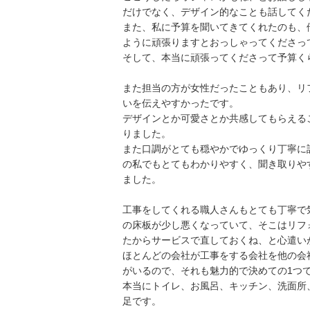
だけでなく、デザイン的なことも話してく
また、私に予算を聞いてきてくれたのも、
ように頑張りますとおっしゃってくださっ
そして、本当に頑張ってくださって予算く
また担当の方が女性だったこともあり、リ
いを伝えやすかったです。
デザインとか可愛さとか共感してもらえる
りました。
また口調がとても穏やかでゆっくり丁寧に
の私でもとてもわかりやすく、聞き取りや
ました。
工事をしてくれる職人さんもとても丁寧で
の床板が少し悪くなっていて、そこはリフ
たからサービスで直しておくね、と心遣い
ほとんどの会社が工事をする会社を他の会
がいるので、それも魅力的で決めての1つ
本当にトイレ、お風呂、キッチン、洗面所
足です。