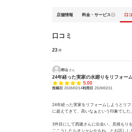
店舗情報
料金・サービス
口
1
口コミ
23
件
村山
さん
24年経った実家の水廻りをリフォー
5.00
投稿日
2026/02/14
利用日
2026/02/11
24年経った実家をリフォームしようとリ
に超えてきて、高いなぁという印象でした
3件目にして西建さんに出会い、見積もり
ここうしたらオシャレかもね、とお話しし