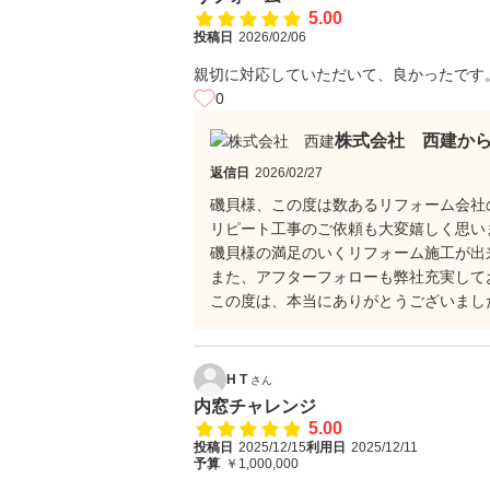
5.00
投稿日
2026/02/06
親切に対応していただいて、良かったです
0
株式会社 西建か
返信日
2026/02/27
磯貝様、この度は数あるリフォーム会社
リピート工事のご依頼も大変嬉しく思い
磯貝様の満足のいくリフォーム施工が出
また、アフターフォローも弊社充実して
この度は、本当にありがとうございまし
H T
さん
内窓チャレンジ
5.00
投稿日
2025/12/15
利用日
2025/12/11
予算
￥1,000,000