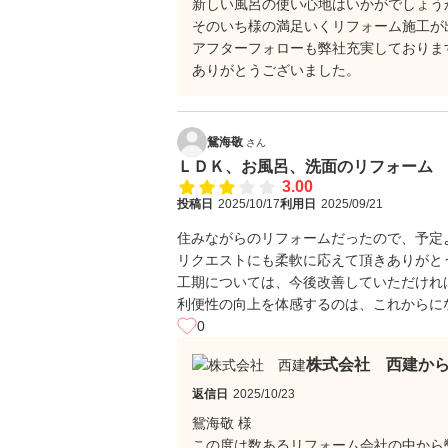
新しい風呂の使い心地はいかがでしょう
そのいち様の満足いくリフォーム施工が
アフターフォローも弊社充実しておりま
ありがとうございました。
鴛海敬
さん
ＬＤＫ、お風呂、洗面のリフォーム
3.00
投稿日
2025/10/17
利用日
2025/09/21
住みながらのリフォームだったので、予定
リクエストにも柔軟に応えて頂きありがと
工期については、今後改善していただけれ
利便性の向上を体感するのは、これからに
0
株式会社 西建か
返信日
2025/10/23
鴛海敬 様
この度は数あるリフォーム会社の中から