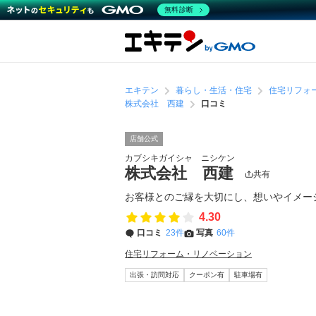
無料診断
エキテン
暮らし・生活・住宅
住宅リフォ
株式会社 西建
口コミ
店舗公式
カブシキガイシャ ニシケン
株式会社 西建
共有
お客様とのご縁を大切にし、想いやイメー
4.30
口コミ
23件
写真
60件
住宅リフォーム・リノベーション
出張・訪問対応
クーポン有
駐車場有