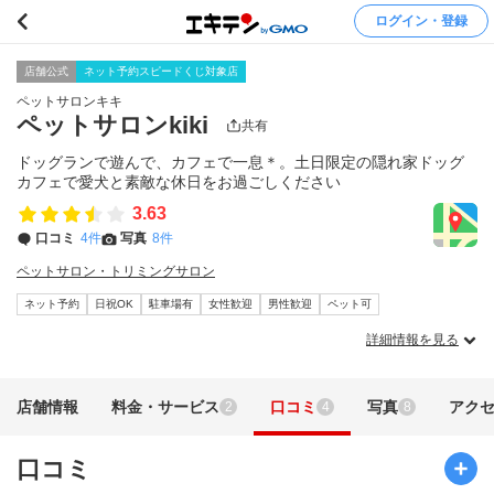
ログイン・登録
店舗公式
ネット予約スピードくじ対象店
ペットサロンキキ
ペットサロンkiki
共有
ドッグランで遊んで、カフェで一息＊。土日限定の隠れ家ドッグ
カフェで愛犬と素敵な休日をお過ごしください
3.63
口コミ
4件
写真
8件
ペットサロン・トリミングサロン
ネット予約
日祝OK
駐車場有
女性歓迎
男性歓迎
ペット可
詳細情報を見る
店舗情報
料金・サービス
口コミ
写真
アク
2
4
8
口コミ