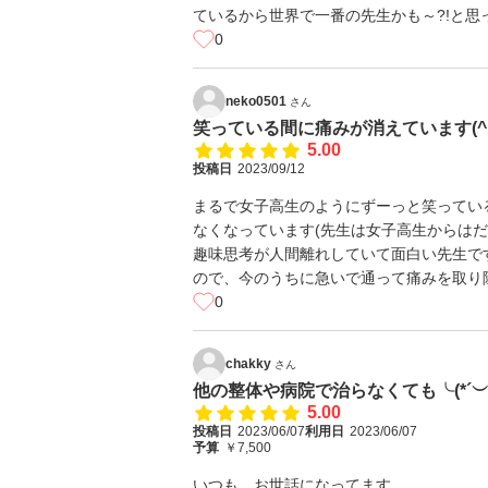
ているから世界で一番の先生かも～?!と思
0
neko0501
さん
笑っている間に痛みが消えています(^ 
5.00
投稿日
2023/09/12
まるで女子高生のようにずーっと笑ってい
なくなっています(先生は女子高生からはだ
趣味思考が人間離れしていて面白い先生で
ので、今のうちに急いで通って痛みを取り除い
0
chakky
さん
他の整体や病院で治らなくても╰(*´︶`
5.00
投稿日
2023/06/07
利用日
2023/06/07
予算
￥7,500
いつも、お世話になってます。