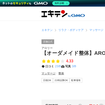
無料診断
エキテン
リラク・ボディケア
マッサージ
店舗公式
アロリー
【オーダメイド整体】ARO
4.33
口コミ
23件
写真
3件
マッサージ
整体
日祝OK
21時以降OK
駐車場有