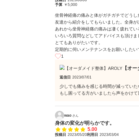
投稿日
2023/06/06
予算
￥5,000
坐骨神経痛の痛みと体がガチガチでどうし
友達から紹介をしてもらいました。全身が
あれから坐骨神経痛の痛みは凄く疲れてい
いろいろ質問などしてアドバイスも頂けま
とてもありがたいです。
定期的に伺いメンテナンスをお願いしたい
1
【オー
返信日
2023/07/01
少しでも痛みを感じる時間が減っていた
もし困ってる方がいましたら声をかけて
wao
さん
身体の変化が明らかです。
5.00
投稿日
2023/05/20
利用日
2023/03/04