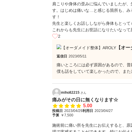
肩こりや身体の歪みに悩んでいましたが、
す。はじめは痛いな…と感じる箇所も、み
す！
先生と楽しくお話ししながら身体もとっても
これからも先生にお世話になりたいなって思
2
【オー
返信日
2023/05/11
痛いところには必ず原因があるので、普
僕も話をしていて楽しかったので、また
miho82215
さん
痛みがその日に無くなります☆
5.00
投稿日
2023/04/29
利用日
2023/04/27
予算
￥7,500
施術前に痛い所を先生にお伝えすると、原
場で実感することができます。特にお伝え