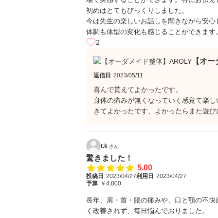
初めはとてもびっくりしました。
今は先生の楽しいお話しを聞きながら安心
体調も体型の変化も感じることができます
2
【オー
返信日
2023/05/11
喜んで貰えてよかったです。
身体の痛みが無くなっていく感覚て楽し
きてよかったです、よかったらまた遊び
t.k
さん
驚きました！
5.00
投稿日
2023/04/27
利用日
2023/04/27
予算
￥4,000
長年、肩・首・腰の痛みや、口と顎の不快
く改善されず、毎日悩んでおりました。