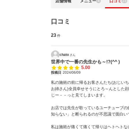
店舗情報
メニュー
口コミ
4
23
口コミ
23
件
chato
さん
世界中で一番の先生かも～!?(^^ )
5.00
投稿日
2024/06/09
私の施術の前に帰るお客さんたち(おじい
お姉さん)全員幸せそうにとろ～んとした
じー－－っと見てしまいます。
お店では先生が歌っているユーチューブの
知らない」と断られるのが不思議で面白いです(
私は施術が痛くて痛くて帰りはヘトヘトな