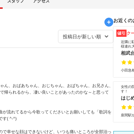
スタッフ
アクセス
お近くの
値引
ク
近隣に
様連れ
相武
小田急相
ちゃん、おばあちゃん、おじちゃん、おばちゃん、お兄さん、
女性の
す！
顔で帰られるから、凄い良いことがあったのかな～と思って
はじ
曲が流れてるから今歌ってくださいとお願いしても「歌詞を
座間駅か
 ^-^)
ので幸せな顔はできないけど、いつも痛いところが全部治っ