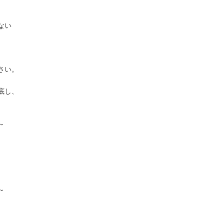
ない
さい。
底し、
～
～