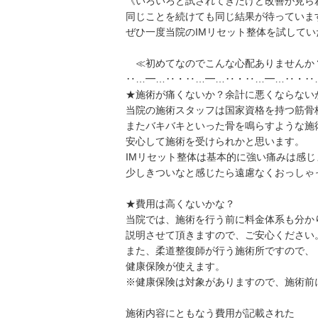
《いろいろと試されてきたけど改善が見ら
同じことを続けても同じ結果が待っていま
ぜひ一度当院のIMリセット整体を試して
≪初めてなのでこんな心配ありませんか
‥…━…‥・‥…━…‥・‥…━…‥・‥
★施術が痛くないか？余計に悪くならない
当院の施術スタッフは国家資格を持つ筋骨
またバキバキといった骨を鳴らすような施
安心して施術を受けられかと思います。
IMリセット整体は基本的に強い痛みは感じ
少しきついなと感じたら遠慮なくおっしゃ
★費用は高くないかな？
当院では、施術を行う前に料金体系も分か
説明させて頂きますので、ご安心ください
また、柔道整復師が行う施術所ですので、
健康保険が使えます。
※健康保険は対象がありますので、施術前
施術内容にともなう費用が記載された