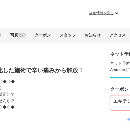
詳細情報を見る
写真
クーポン
スタッフ
お知らせ
アクセス
7
116
ネット予
ネット予約
化した施術で辛い痛みから解放！
Amazo
◇◆◇◆
院！
クーポン
矯正》で
せんか？
エキテ
◇◆◇◆