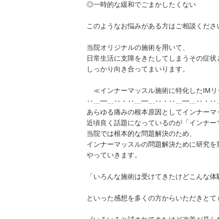
◎一時的な緩和でごまかしたくない
このようなお悩みがある方はご相談くださ
当院オリジナルの施術を用いて、
日常生活に支障をきたしてしまうその症状
しっかり向き合ってまいります。
≪インナーマッスル施術に特化したIMリ
‥…━…‥・‥…━…‥・‥…━…‥・‥
あらゆる痛みの根本原因としてインナーマ
近頃良く話題になっているのが「インナー
当院では根本的な問題解決のため、
インナーマッスルの問題解決ために研究を
やっていきます。
「いろんな施術は受けてきたけどこんな体
といった感想を多くの方からいただきとて