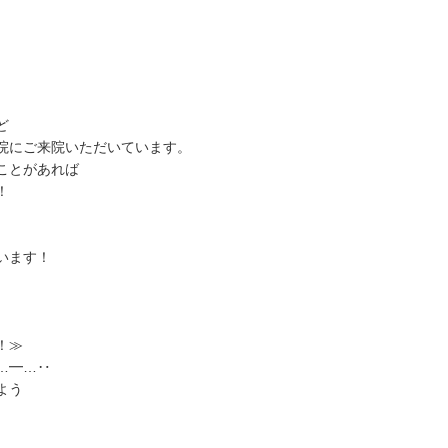
ど
院にご来院いただいています。
ことがあれば
！
います！
！≫
…━…‥
よう