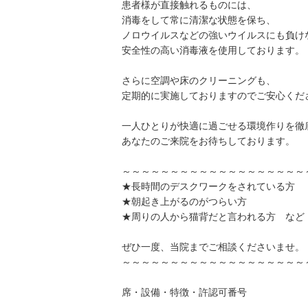
患者様が直接触れるものには、
消毒をして常に清潔な状態を保ち、
ノロウイルスなどの強いウイルスにも負け
安全性の高い消毒液を使用しております。
さらに空調や床のクリーニングも、
定期的に実施しておりますのでご安心くだ
一人ひとりが快適に過ごせる環境作りを徹
あなたのご来院をお待ちしております。
～～～～～～～～～～～～～～～～～～～
★長時間のデスクワークをされている方
★朝起き上がるのがつらい方
★周りの人から猫背だと言われる方 など
ぜひ一度、当院までご相談くださいませ。
～～～～～～～～～～～～～～～～～～～
席・設備・特徴・許認可番号