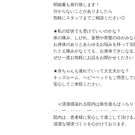
明細書も発行致します！
分からないことがありましたら
気軽にスタッフまでご相談ください◎
★私の症状でも受けていいのかな？
体の痛み、しびれ、姿勢や骨盤のゆがみな
お身体のありとあらゆるお悩みを持って当
たとえ痛みがなくても、お身体できになる
ぜひ一度お気軽にお話をお聞かせください
★赤ちゃんも連れていって大丈夫かな？
キッズルーム、ベビーベッドもご用意して
安心してご来院ください。
≪清潔感溢れる院内は衛生面もばっちり
‥…━…‥・‥…━…‥・‥…━…‥・‥
院内は、患者様に安心して過ごして頂ける
清潔な環境づくりを心がけております。