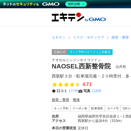
無料診断
エキテン
リラク・ボディケア
接骨・整骨
店舗公式
ネット予約スピードくじ対象店
ナオセルニシジンセイコツイン
NAOSEL西新整骨院
共有
西新駅３分・駐車場完備・２０時受付…多
4.73
口コミ
177件
写真
116件
接骨・整骨
整体
ネット予約
クーポン有
駐車場有
カード可
QR
住所
福岡県福岡市早良区祖原１−１西
アクセス
西新駅から徒歩4分（310m）
本日の営業状況
定休日