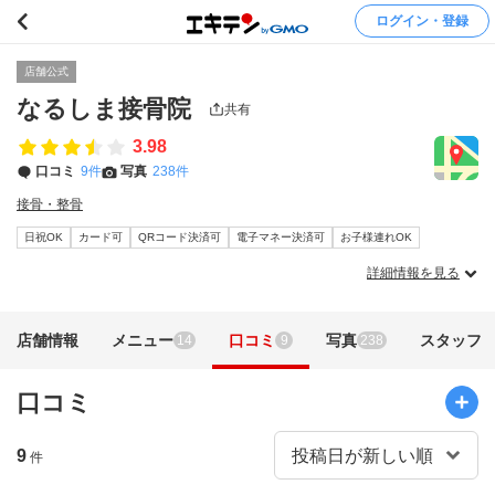
ログイン・登録
店舗公式
なるしま接骨院
共有
3.98
口コミ
9件
写真
238件
接骨・整骨
日祝OK
カード可
QRコード決済可
電子マネー決済可
お子様連れOK
詳細情報を見る
店舗情報
メニュー
口コミ
写真
スタッフ
14
9
238
口コミ
9
件