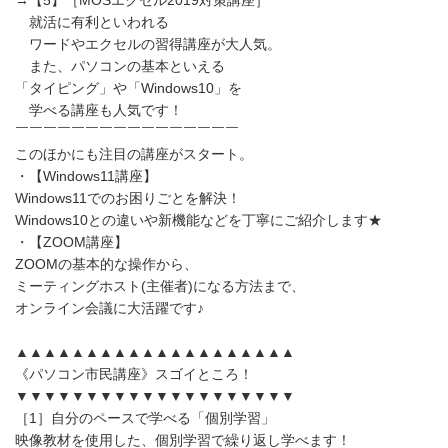
→【5】［MOSエクセル2019対策講座］
就活に有利といわれる
ワードやエクセルの習得講座が大人気。
また、パソコンの基本といえる
「タイピング」や「Windows10」を
学べる講座も人気です！
￣￣￣￣￣￣￣￣￣￣￣￣￣￣￣￣
このほかにも注目の講座がスタート。
・【Windows11講座】
Windows11でのお困りごとを解決！
Windows10との違いや新機能などを丁寧にご紹介します★
・【ZOOM講座】
ZOOMの基本的な操作から、
ミーティングホスト(主催者)になる方法まで、
オンライン会議に大活躍です♪
▲▲▲▲▲▲▲▲▲▲▲▲▲▲▲▲▲▲▲▲
《パソコン市民講座》スゴイところ！
▼▼▼▼▼▼▼▼▼▼▼▼▼▼▼▼▼▼▼▼
［1］自分のペースで学べる「個別学習」
映像教材を使用した、個別学習で繰り返し学べます！