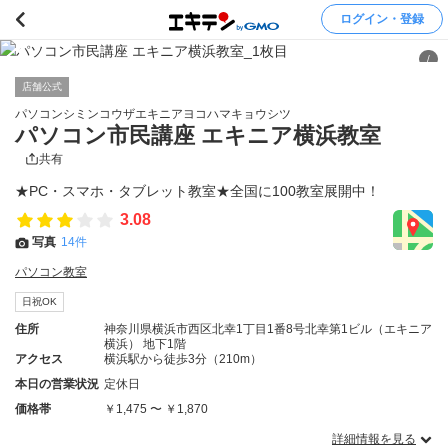
ログイン・登録
/
店舗公式
パソコンシミンコウザエキニアヨコハマキョウシツ
パソコン市民講座 エキニア横浜教室
共有
★PC・スマホ・タブレット教室★全国に100教室展開中！
3.08
写真
14件
パソコン教室
日祝OK
住所
神奈川県横浜市西区北幸1丁目1番8号北幸第1ビル（エキニア
横浜） 地下1階
アクセス
横浜駅から徒歩3分（210m）
本日の営業状況
定休日
価格帯
￥1,475 〜 ￥1,870
詳細情報を見る