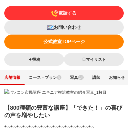
電話する
お問い合わせ
公式教室TOPページ
投稿
マイリスト
店舗情報
コース・プラン
写真
講師
お知らせ
8
14
【800種類の豊富な講座】「できた！」の喜び
の声を増やしたい
+:-:+:-:+:-:+:-:+:-:+:-:+:-:+:-:+:-:+:-:+:-:+:-:+:-:+:-:+:-: