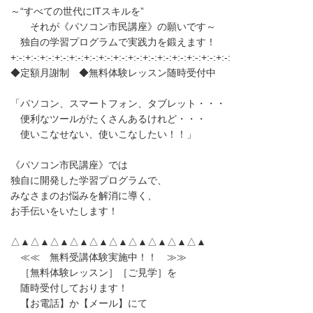
～“すべての世代にITスキルを”
それが《パソコン市民講座》の願いです～
独自の学習プログラムで実践力を鍛えます！
+:-:+:-:+:-:+:-:+:-:+:-:+:-:+:-:+:-:+:-:+:-:+:-:+:-:+:-:+:-:
◆定額月謝制 ◆無料体験レッスン随時受付中
「パソコン、スマートフォン、タブレット・・・
便利なツールがたくさんあるけれど・・・
使いこなせない、使いこなしたい！！」
《パソコン市民講座》では
独自に開発した学習プログラムで、
みなさまのお悩みを解消に導く、
お手伝いをいたします！
△▲△▲△▲△▲△▲△▲△▲△▲△▲△▲
≪≪ 無料受講体験実施中！！ ≫≫
［無料体験レッスン］［ご見学］を
随時受付しております！
【お電話】か【メール】にて