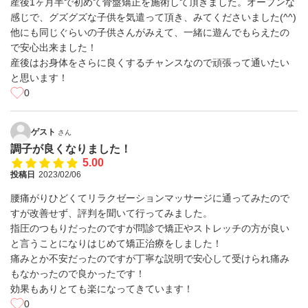
産後1ヶ月半で初めて骨盤矯正を施術して頂きました。オープンな
感じで、グズグズな子供を気遣って頂き、みてくださいました(^^)
他にも同じぐらいの子供さんがみえて、一緒に遊んでもらえたの
で安心出来ました！
産後はお身体をさらに良くするチャンスなので頑張って通いたい
と思います！
0
ゲスト
さん
調子が良くなりました！
5.00
投稿日
2023/02/06
腰痛がりひどくてリラクゼーションマッサージに通ってみたので
すが改善せず、評判を聞いて行ってみました。
指圧のつもりだったのですが問診で矯正やストレッチの方が良い
と言うことになりはじめて矯正治療をしました！
痛みとか不安だったのですが丁寧な説明で安心して受けられ痛み
もなかったので良かったです！
効果もありとても楽になってきています！
0