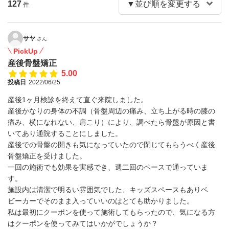
127
件
サヤ
さん
PickUp
産後骨盤矯正
5.00
投稿日
2022/06/25
産後1ヶ月検診を終えて直ぐ来院しました。
産後かなりの身体の不調（骨盤周辺の痛み、立ち上がる時の膝の
痛み、横になれない、肩こり）により、調べたら骨盤が原因と書
いてあり通院することにしました。
産後での骨盤の開きも気になっていたので閉じてもらうべく産後
骨盤矯正を受けました。
一回の施術でも効果を実感でき、週二回のペースで通っていま
す。
施設内は清潔で明るい雰囲気でした、キッズスペースもありベ
ビーカーでそのまま入っていいのはとても助かりました。
私は最初にクーポンを使って施術してもらったので、気になる方
はクーポンを使ってみてはいかがでしょうか？