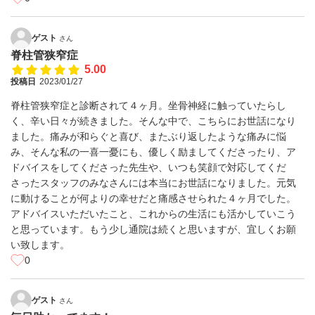
ゲスト
さん
脊柱管狭窄症
5.00
投稿日
2023/01/27
脊柱管狭窄症と診断されて４ヶ月。坐骨神経に触っていたらし
く、辛い日々が続きました。そんな中で、こちらにお世話になり
ました。痛みが和らぐと喜び、またぶり返したような痛みに悩
み、そんな私の一喜一憂にも、優しく励ましてくださったり、ア
ドバイスをしてくださった先生や、いつも笑顔で対応してくだ
さったスタッフのみなさんには本当にお世話になりました。元気
に動けることが何よりの幸せだと痛感させられた４ヶ月でした。
アドバイスいただいたこと、これからの生活にも活かしていこう
と思っています。もう少し通院は続くと思いますが、宜しくお願
い致します。
0
ゲスト
さん