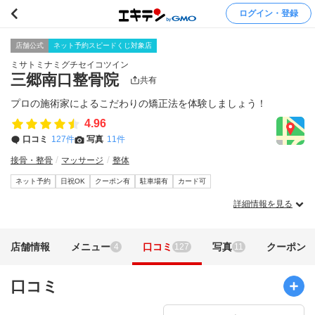
ログイン・登録
店舗公式
ネット予約スピードくじ対象店
ミサトミナミグチセイコツイン
三郷南口整骨院
共有
プロの施術家によるこだわりの矯正法を体験しましょう！
4.96
口コミ
127件
写真
11件
接骨・整骨
マッサージ
整体
ネット予約
日祝OK
クーポン有
駐車場有
カード可
詳細情報を見る
店舗情報
メニュー
口コミ
写真
クーポン
4
127
11
口コミ