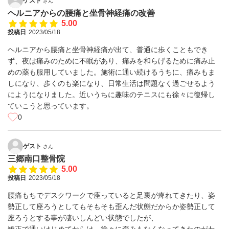
ゲスト
さん
ヘルニアからの腰痛と坐骨神経痛の改善
5.00
投稿日
2023/05/18
ヘルニアから腰痛と坐骨神経痛が出て、普通に歩くこともでき
ず、夜は痛みのために不眠があり、痛みを和らげるために痛み止
めの薬も服用していました。施術に通い続けるうちに、痛みもま
しになり、歩くのも楽になり、日常生活は問題なく過ごせるよう
にようになりました。近いうちに趣味のテニスにも徐々に復帰し
ていこうと思っています。
0
ゲスト
さん
三郷南口整骨院
5.00
投稿日
2023/05/18
腰痛もちでデスクワークで座っていると足裏が痺れてきたり、姿
勢正して座ろうとしてもそもそも歪んだ状態だからか姿勢正して
座ろうとする事が凄いしんどい状態でしたが、