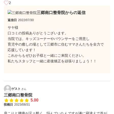
2
三郷南口整骨院からの返信
返信日
2022/07/30
サヤ様
口コミの投稿ありがとうございます。
当院では、キッズコーナーやバウンサーをご用意し
育児中の癒しの場として三郷市に住むママさんたちを全力で
応援しています！
これからもぜひお子様と一緒にご来院ください。
私たちスタッフと一緒に産後矯正を頑張りましょう！！
ゲスト
さん
三郷南口整骨院
5.00
投稿日
2023/08/31
肩こりと腰痛が元々酷く、悩んでいたんですが遂に寝違えで首が