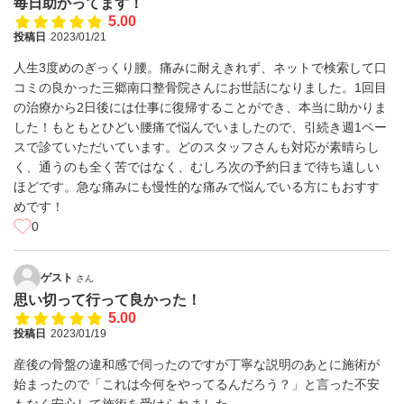
毎日助かってます！
5.00
投稿日
2023/01/21
人生3度めのぎっくり腰。痛みに耐えきれず、ネットで検索して口
コミの良かった三郷南口整骨院さんにお世話になりました。1回目
の治療から2日後には仕事に復帰することができ、本当に助かりま
した！もともとひどい腰痛で悩んでいましたので、引続き週1ペー
スで診ていただいています。どのスタッフさんも対応が素晴らし
く、通うのも全く苦ではなく、むしろ次の予約日まで待ち遠しい
ほどです。急な痛みにも慢性的な痛みで悩んでいる方にもおすす
めです！
0
ゲスト
さん
思い切って行って良かった！
5.00
投稿日
2023/01/19
産後の骨盤の違和感で伺ったのですが丁寧な説明のあとに施術が
始まったので「これは今何をやってるんだろう？」と言った不安