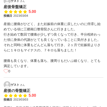
ゲスト
さん
産後骨盤矯正
5.00
投稿日
2023/03/04
産後に腰痛がひどく、また妊娠前の体重に戻したいのに停滞し始
めている頃に三郷南口整骨院さんに行きました。
行き始めて数回で腰痛が少しずつ良くなって行き、半分程終わっ
た頃に身体の代謝がとても良くなっていることに気付きました。
それと同時に体重もどんどん落ちて行き、２ヶ月で妊娠前よりさ
らに１キロもマイナスの、７キロも落ちました！
腰痛も良くなり、体重も落ち、腰周りもだいぶ細くなり、とても
満足しています。
0
ゲスト
さん
産後の骨盤矯正
5.00
投稿日
2023/03/03