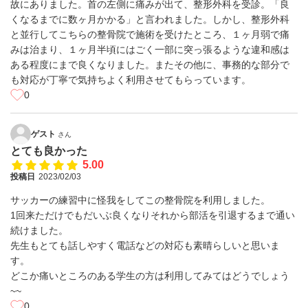
故にありました。首の左側に痛みが出て、整形外科を受診。「良
くなるまでに数ヶ月かかる」と言われました。しかし、整形外科
と並行してこちらの整骨院で施術を受けたところ、１ヶ月弱で痛
みは治まり、１ヶ月半頃にはごく一部に突っ張るような違和感は
ある程度にまで良くなりました。またその他に、事務的な部分で
も対応が丁寧で気持ちよく利用させてもらっています。
0
ゲスト
さん
とても良かった
5.00
投稿日
2023/02/03
サッカーの練習中に怪我をしてこの整骨院を利用しました。
1回来ただけでもだいぶ良くなりそれから部活を引退するまで通い
続けました。
先生もとても話しやすく電話などの対応も素晴らしいと思いま
す。
どこか痛いところのある学生の方は利用してみてはどうでしょう
~~
0