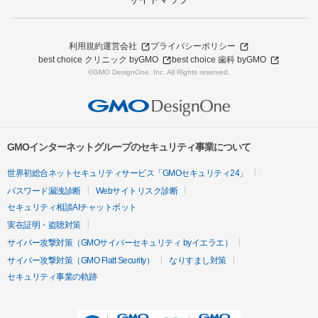
利用規約
運営会社
プライバシーポリシー
best choice クリニック byGMO
best choice 歯科 byGMO
©GMO DesignOne, Inc. All Rights reserved.
GMOインターネットグループのセキュリティ事業について
世界初総合ネットセキュリティサービス「GMOセキュリティ24」
パスワード漏洩診断
Webサイトリスク診断
セキュリティ相談AIチャットボット
実在証明・盗聴対策
サイバー攻撃対策（GMOサイバーセキュリティ byイエラエ）
サイバー攻撃対策（GMO Flatt Security）
なりすまし対策
セキュリティ事業の軌跡