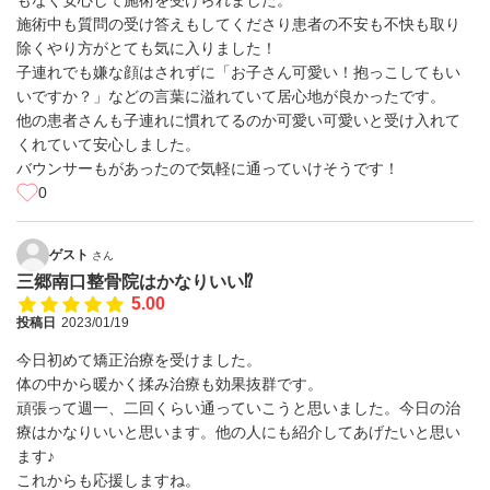
もなく安心して施術を受けられました。
施術中も質問の受け答えもしてくださり患者の不安も不快も取り
除くやり方がとても気に入りました！
子連れでも嫌な顔はされずに「お子さん可愛い！抱っこしてもい
いですか？」などの言葉に溢れていて居心地が良かったです。
他の患者さんも子連れに慣れてるのか可愛い可愛いと受け入れて
くれていて安心しました。
バウンサーもがあったので気軽に通っていけそうです！
0
ゲスト
さん
三郷南口整骨院はかなりいい⁉️
5.00
投稿日
2023/01/19
今日初めて矯正治療を受けました。
体の中から暖かく揉み治療も効果抜群です。
頑張って週一、二回くらい通っていこうと思いました。今日の治
療はかなりいいと思います。他の人にも紹介してあげたいと思い
ます♪
これからも応援しますね。