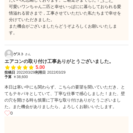
たいへん恐縮しております。ご馳走さまでした！_(._.)_
可愛いワンちゃん二匹と幸せいっぱにに暮らしておられる愛
情溢れる皆さまで，工事させていただいた私たちまで幸せを
分けていただきました。
また機会がございましたらどうぞよろしくお願いいたしま
す。
ゲスト
さん
エアコンの取り付け工事ありがとうございました。
5.00
投稿日
2022/03/29
利用日
2022/03/29
予算
￥38,600
本日は寒い中にも関わらず、こちらの要望を聞いていただき、と
てもテキパキとしていて、丁寧な仕事で感心しました！また、壁
の穴を開ける時も慎重に丁寧な取り付けありがとうございまし
た。また機会がありましたら、よろしくお願いいたします。
0