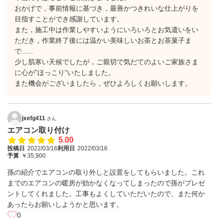
おかげで，事前情報に基づき，最善かつきれいな仕上がりを
目指すことができ感謝しています。
また，施工中は作業しやすいようにいろいろとお気遣いをい
ただき，作業終了後には温かい美味しいお茶とお茶菓子ま
で......
少し肌寒い天候でしたが，ご親切で気だてのよいご家族さま
に心が”ほっこり”いたしました。
また機会がございましたら，ぜひよろしくお願いします。
jxefg411
さん
エアコン取り付け
5.00
投稿日
2022/03/16
利用日
2022/03/16
予算
￥35,900
孫の紹介でエアコンの取り外しと設置をしてもらいました。これ
までのエアコンの暖房が効かなくなってしまったので孫がプレゼ
ントしてくれました。工事もよくしていただいたので、また何か
あったらお願いしようかと思います。
0