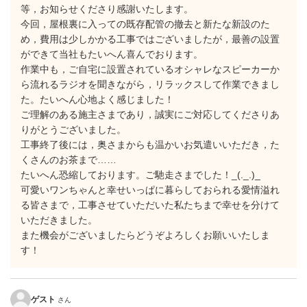
等，お知らせくださり感謝いたします。
今回，屋根裏に入っての既存配管の撤去と新たな新設のた
め，費用は少しかかる工事ではございましたが，最善の設置
ができて当社もたいへん喜んでおります。
作業中も，ご自宅に設置されているオシャレなスピーカーか
ら流れるラジオを聞きながら，リラックスして作業できまし
た。たいへん心地よく感じました！
ご理解のある施主さまであり，誠実にご対応してくださりあ
りがとうございました。
工事終了後には，奥さまからも温かいお気遣いいただき，た
くさんのお茶まで……
たいへん恐縮しております。ご馳走さまでした！_(._.)_
可愛いワンちゃんと幸せいっぱに暮らしておられる愛情溢れ
る皆さまで，工事させていただいた私たちまで幸せを分けて
いただきました。
また機会がございましたらどうぞよろしくお願いいたしま
す！
ゲスト
さん