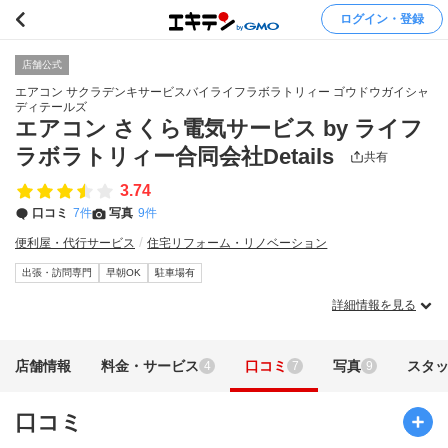
ログイン・登録
店舗公式
エアコン サクラデンキサービスバイライフラボラトリィー ゴウドウガイシャ
ディテールズ
エアコン さくら電気サービス by ライフ
ラボラトリィー合同会社Details
共有
3.74
口コミ
7件
写真
9件
便利屋・代行サービス
住宅リフォーム・リノベーション
出張・訪問専門
早朝OK
駐車場有
詳細情報を見る
店舗情報
料金・サービス
口コミ
写真
スタ
4
7
9
口コミ