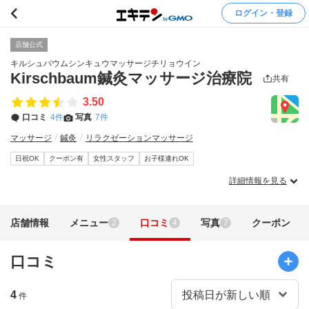
ログイン・登録
店舗公式
キルシュバウムシンキュウマッサージチリョウイン
Kirschbaum鍼灸マッサージ治療院
共有
3.50
口コミ
4件
写真
7件
マッサージ
鍼灸
リラクゼーションマッサージ
日祝OK
クーポン有
女性スタッフ
お子様連れOK
詳細情報を見る
店舗情報
メニュー
口コミ
写真
クーポン
2
4
7
口コミ
4
件