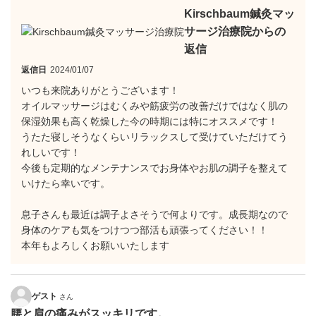
Kirschbaum鍼灸マッ
サージ治療院からの
返信
返信日
2024/01/07
いつも来院ありがとうございます！
オイルマッサージはむくみや筋疲労の改善だけではなく肌の
保湿効果も高く乾燥した今の時期には特にオススメです！
うたた寝しそうなくらいリラックスして受けていただけてう
れしいです！
今後も定期的なメンテナンスでお身体やお肌の調子を整えて
いけたら幸いです。
息子さんも最近は調子よさそうで何よりです。成長期なので
身体のケアも気をつけつつ部活も頑張ってください！！
本年もよろしくお願いいたします
ゲスト
さん
腰と肩の痛みがスッキリです。