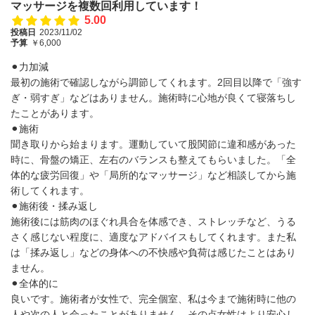
マッサージを複数回利用しています！
5.00
投稿日
2023/11/02
予算
￥6,000
⚫︎力加減
最初の施術で確認しながら調節してくれます。2回目以降で「強す
ぎ・弱すぎ」などはありません。施術時に心地が良くて寝落ちし
たことがあります。
⚫︎施術
聞き取りから始まります。運動していて股関節に違和感があった
時に、骨盤の矯正、左右のバランスも整えてもらいました。「全
体的な疲労回復」や「局所的なマッサージ」など相談してから施
術してくれます。
⚫︎施術後・揉み返し
施術後には筋肉のほぐれ具合を体感でき、ストレッチなど、うる
さく感じない程度に、適度なアドバイスもしてくれます。また私
は「揉み返し」などの身体への不快感や負荷は感じたことはあり
ません。
⚫︎全体的に
良いです。施術者が女性で、完全個室、私は今まで施術時に他の
人や次の人と会ったことがありません。その点女性はより安心し