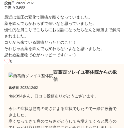
投稿日
2022/12/02
予算
￥3,980
最近は気圧の変化で頭痛が酷くなっていました。
薬を飲んでもかわらずで辛いなと思っていました。
慢性的な肩こりでこちらにお世話になったらなんと頭痛まで解消
されました。
コリから来ている頭痛だったとのこと！
それじゃあ薬を飲んでも変わらないよなと思いました。
思わぬ副産物で心がハッピーです( ･ᴗ･ )
0
西葛西ソレイユ整体院からの返
信
返信日
2022/12/02
risjx994さん、口コミ投稿ありがとうございます。
今回の症状は筋肉の硬さによる症状でしたので一緒に改善で
きました。
寒くなってきて肩のつらさがどうしても増えてくると思うの
でしっかり取り除いて頭痛につながらないようにしましょ