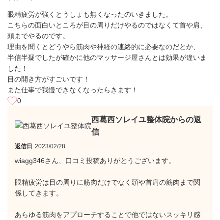
眼精疲労が強くとうしょも無くなったのいきました。
こちらの面白いところが目の周りだけやるのではなくて首や肩、
頭までやるのです。
理由を聞くとどうやら筋肉や神経の連絡的に必要なのだとか、
半信半疑でしたが確かに他のマッサージ屋さんとは効果が違いま
した！
目の開き方がすごいです！
また仕事で我慢できなくなったらきます！
0
西葛西ソレイユ整体院からの返
信
返信日
2023/02/28
wiagg346さん、口コミ投稿ありがとうございます。
眼精疲労は目の周りに筋肉だけでなく頭や首肩の筋肉まで関
係してきます。
あらゆる筋肉をアプローチすることで他ではないスッキリ感