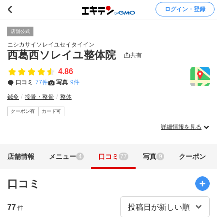
ログイン・登録
店舗公式
ニシカサイソレイユセイタイイン
西葛西ソレイユ整体院
共有
4.86
口コミ
77件
写真
9件
鍼灸
接骨・整骨
整体
クーポン有
カード可
詳細情報を見る
店舗情報
メニュー
口コミ
写真
クーポン
4
77
9
口コミ
77
件