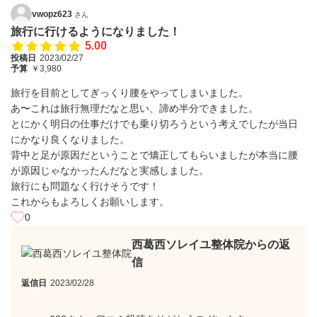
vwopz623
さん
旅行に行けるようになりました！
5.00
投稿日
2023/02/27
予算
￥3,980
旅行を目前としてぎっくり腰をやってしまいました。
あ〜これは旅行無理だなと思い、諦め半分できました。
とにかく明日の仕事だけでも乗り切ろうという考えでしたが当日
にかなり良くなりました。
背中と足が原因だということで矯正してもらいましたが本当に腰
が原因じゃなかったんだなと実感しました。
旅行にも問題なく行けそうです！
これからもよろしくお願いします。
0
西葛西ソレイユ整体院からの返
信
返信日
2023/02/28