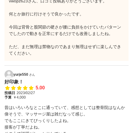
vwopz623さん、口コミ投稿ありがとうございます。
何とか旅行に行けそうで良かったです。
今回は背骨と股関節の硬さが腰に負担をかけていたパターン
でしたので動きを正常にするだけでも改善しましたね。
ただ、まだ無理は禁物なのであまり無理はせずに楽しんでき
てください。
yurje550
さん
好印象！
5.00
投稿日
2023/02/27
予算
￥4,000
昔はいろいろなとこに通っていて、感想としては整骨院はなんか
偉そうで、マッサージ屋は雑だなって感じ。
でもここにきてびっくりしたよね。
接客が丁寧だよね。