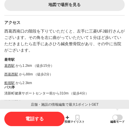
地図で場所を見る
アクセス
西葛西南口の階段を下りていただくと、左手に三菱UFJ銀行さんが
ございます。その角を左に曲がっていただいて１分ほど歩いてい
ただきましたら左手にあさひろ鍼灸整骨院があり、その中に当院
がございます。
最寄駅
葛西駅
から1.2km （徒歩15分）
西葛西駅
から88m （徒歩2分）
船堀駅
から2.3km
バス停
清新町健康サポートセンター前から310m （徒歩4分）
西葛西駅南から290m （徒歩4分）
店舗・施設の情報編集で最大1ポイントGET
西葛西駅前から75m （徒歩1分）
電話する
投稿
マイリスト
編集モード