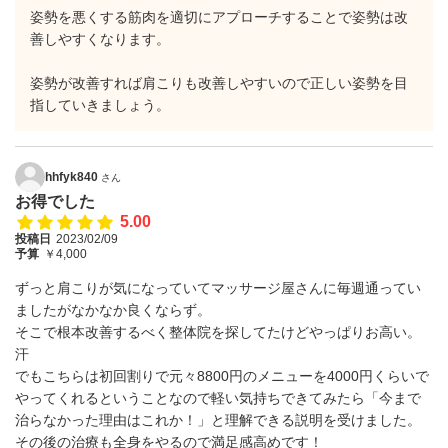
姿勢を悪くする筋肉を適切にアプローチすることで姿勢は改
善しやすくなります。
姿勢が改善すれば肩こりも改善しやすいので正しい姿勢を目
指していきましょう。
hhfyk840
さん
お得でした
5.00
投稿日
2023/02/09
予算
￥4,000
ずっと肩こりが気になっていてマッサージ屋さんに毎週通ってい
ましたがなかなか良くならず。
そこで根本改善するべく整体院を探してたけどやっぱりお高い。
汗
でもこちらは初回割りで元々8800円のメニューを4000円くらいで
やってくれるということなので軽い気持ちできてみたら「今まで
治らなかった理由はこれか！」と理解できる説明を受けました。
その後の治療も全身をやるので満足感高めです！