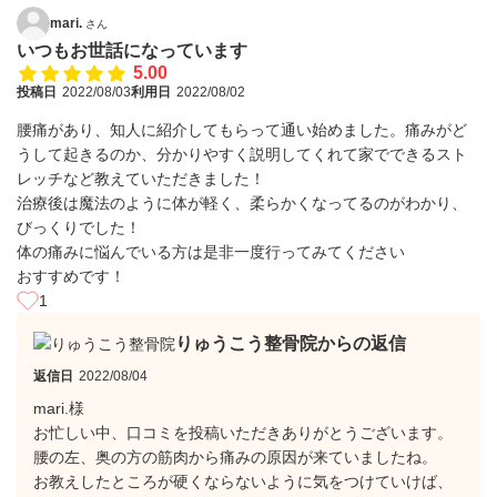
mari.
さん
いつもお世話になっています
5.00
投稿日
2022/08/03
利用日
2022/08/02
腰痛があり、知人に紹介してもらって通い始めました。痛みがど
うして起きるのか、分かりやすく説明してくれて家でできるスト
レッチなど教えていただきました！
治療後は魔法のように体が軽く、柔らかくなってるのがわかり、
びっくりでした！
体の痛みに悩んでいる方は是非一度行ってみてください
おすすめです！
1
りゅうこう整骨院からの返信
返信日
2022/08/04
mari.様
お忙しい中、口コミを投稿いただきありがとうございます。
腰の左、奥の方の筋肉から痛みの原因が来ていましたね。
お教えしたところが硬くならないように気をつけていけば、