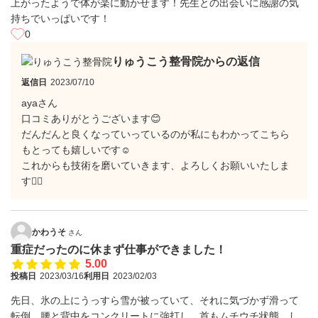
上がったようで体が楽に動かせます！先生との出会いに感謝の気
持ちでいっぱいです！
0
りゅうこう整骨院からの返信
返信日
2023/07/10
ayaさん
口コミありがとうございます😊
だんだんと良くなっていっているのが私にもわかってこちら
もとっても嬉しいです☺️
これからも技術を磨いていきます、よろしくお願いいたしま
す🙇‍♀️
かわうそ
さん
重症だったのに休まず仕事ができました！
5.00
投稿日
2023/03/16
利用日
2023/02/03
先日、氷の上にうっすら雪が被っていて、それに気づかず滑って
転倒。腰と背中をコンクリートに強打し、首もムチウチ状態。し