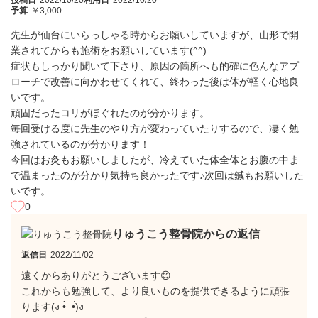
投稿日
2022/10/20
利用日
2022/10/20
予算
￥3,000
先生が仙台にいらっしゃる時からお願いしていますが、山形で開
業されてからも施術をお願いしています(^^)
症状もしっかり聞いて下さり、原因の箇所へも的確に色んなアプ
ローチで改善に向かわせてくれて、終わった後は体が軽く心地良
いです。
頑固だったコリがほぐれたのが分かります。
毎回受ける度に先生のやり方が変わっていたりするので、凄く勉
強されているのが分かります！
今回はお灸もお願いしましたが、冷えていた体全体とお腹の中ま
で温まったのが分かり気持ち良かったです♪次回は鍼もお願いした
いです。
0
りゅうこう整骨院からの返信
返信日
2022/11/02
遠くからありがとうございます😊
これからも勉強して、より良いものを提供できるように頑張
ります(ง •̀_•́)ง