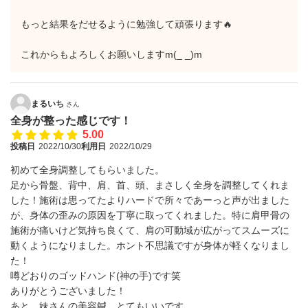
もっと結果をだせるように勉強して頑張ります🔥
これからもよろしくお願いしますm(_ _)m
まるいち
さん
全身が整った感じです！
5.00
投稿日
2022/10/30
利用日
2022/10/29
初めて全身調整してもらいました。
足から骨盤、背中、肩、首、頭、まさしく全身を調整してくれま
した！施術は思ってたよりハードで所々であーっと声が出ました
が、身体の歪みの原因を丁寧に取ってくれました。特に肩甲骨の
施術が痛いけど気持ち良くて、肩の可動域が広がってスムーズに
動くようになりました。ホント不思議ですが身体が軽くなりまし
た！
噂どおりのゴッドハンド(神の手)です笑
ありがとうございました！
あと、妹さんの美容鍼、とてもいいです。