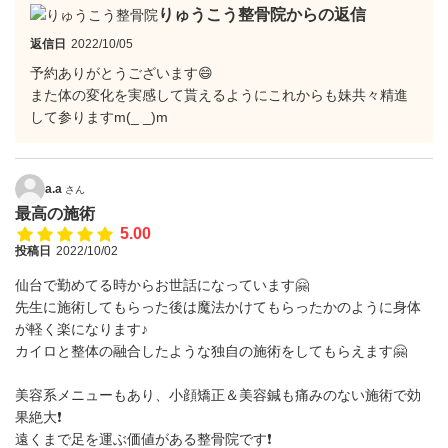
りゅうこう整骨院からの返信
返信日
2022/10/05
予約ありがとうございます😄
また体の変化を実感して貰えるようにこれからも妹共々精進
して参りますm(_ _)m
a.a
さん
最高の施術
5.00
投稿日
2022/10/02
仙台で勤めてる時からお世話になっています🤗
先生に施術してもらった後は魔法かけてもらったかのように身体
が軽く楽になります♪
カイロと整体の融合したような独自の施術をしてもらえます🤗
美容系メニューもあり、小顔矯正＆美容鍼も痛みのない施術で効
果絶大❗️
遠くまで足を運ぶ価値がある整骨院です❗️