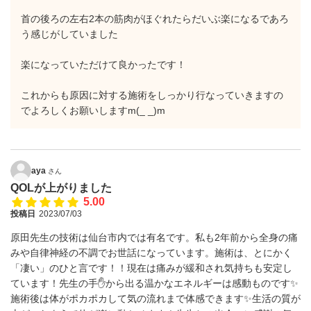
首の後ろの左右2本の筋肉がほぐれたらだいぶ楽になるであろ
う感じがしていました
楽になっていただけて良かったです！
これからも原因に対する施術をしっかり行なっていきますの
でよろしくお願いしますm(_ _)m
aya
さん
QOLが上がりました
5.00
投稿日
2023/07/03
原田先生の技術は仙台市内では有名です。私も2年前から全身の痛
みや自律神経の不調でお世話になっています。施術は、とにかく
「凄い」のひと言です！！現在は痛みが緩和され気持ちも安定し
ています！先生の手✋から出る温かなエネルギーは感動ものです✨
施術後は体がポカポカして気の流れまで体感できます✨生活の質が