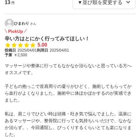
13
件
ひまわり
さん
PickUp
辛い方はとにかく行ってみてほしい！
5.00
投稿日
2025/04/01
利用日
2025/04/01
予算
￥2,500
マッサージや整体に行ってもなかなか治らないと思っている方へ
オススメです。
子どもの抱っこで首肩周りの凝りがひどく、施術してもらってか
ら血行がよくなりました。施術中に体ぽかぽかするのが実感でき
ました。
私は、肩こりでひどい時は頭痛・吐き気で悩んでました。温泉に
あるマッサージや、整骨院に行っても気持ちいいだけで、なかな
か治らず。。今回通院し、びっくりするくらいとても楽になりま
した。