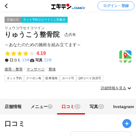
ログイン・登録
店舗公式
ネット予約スピードくじ対象店
リュウコウセイコツイン
りゅうこう整骨院
共有
～あなたのための施術を組み立てます～
4.19
口コミ
13件
写真
21件
接骨・整骨
マッサージ
整体
ネット予約
クーポン有
駐車場有
カード可
QRコード決済可
詳細情報を見る
店舗情報
メニュー
口コミ
写真
Instagram
7
13
21
口コミ