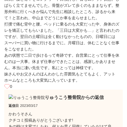
ばらく立てませんでした。骨盤がズレて歩くのもままならず。整
形外科に行くべきか悩んで先生に相談したところ、診るから来
て！と言われ、中山までどうにか車を走らせました。
打撲で痛む背中と腰。ベッドに乗るのも大変だった中、身体のズ
レを矯正してもらいました。「三日は大変かも…」と言われたの
ですが、翌日の土曜日は全く動けなかったものの、日曜日には
スーパーに買い物に行けるまでに。月曜日は、休むことなく仕事
をこなせました。
あの状態で二日で歩けるって奇跡です。自営業にとって仕事を休
むのは一大事。休まず仕事ができたことは、感謝しかありませ
ん。本当に凄い先生です。私にとっては神様です。
妹さんやお父さんのほんわかした雰囲気もとてもよく、アット
ホームなところも大変気に入っています。
0
りゅうこう整骨院からの返信
返信日
2023/03/17
かわうそさん
クチコミ投稿ありがとうございます!
あの時は大変でしたね、何とか早く回復していただけて良