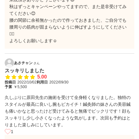
秋はずっとキャンペーンやってますので、また是非受けてみ
てください😊
腰の関節に余裕無かったので作っておきました、ご自分でも
腰周りの筋肉が固まらないように伸ばすようにしてください
🙇‍♀️
よろしくお願いします☺️
あさチャン
さん
スッキリしました
5.00
投稿日
2022/10/02
利用日
2022/09/30
予算
￥5,500
久しぶりに原田先生の施術を受けて全身軽くなりました。独特の
スタイルが最高に良いし腕もピカイチ！鍼灸師の妹さんの美容鍼
も痛いかなと思ったけど受けてみると無痛でビックリです！顔も
スッキリし少し小さくなったような気がします。次回も予約はと
りました楽しみにしています。
1