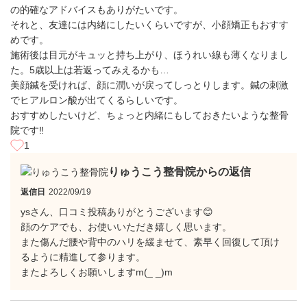
の的確なアドバイスもありがたいです。
それと、友達には内緒にしたいくらいですが、小顔矯正もおすす
めです。
施術後は目元がキュッと持ち上がり、ほうれい線も薄くなりまし
た。5歳以上は若返ってみえるかも…
美顔鍼を受ければ、顔に潤いが戻ってしっとりします。鍼の刺激
でヒアルロン酸が出てくるらしいです。
おすすめしたいけど、ちょっと内緒にもしておきたいような整骨
院です‼︎
1
りゅうこう整骨院からの返信
返信日
2022/09/19
ysさん、口コミ投稿ありがとうございます😊
顔のケアでも、お使いいただき嬉しく思います。
また傷んだ腰や背中のハリを緩ませて、素早く回復して頂け
るように精進して参ります。
またよろしくお願いしますm(_ _)m