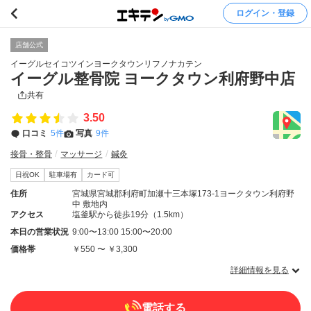
ログイン・登録
店舗公式
イーグルセイコツインヨークタウンリフノナカテン
イーグル整骨院 ヨークタウン利府野中店
共有
3.50
口コミ
5件
写真
9件
接骨・整骨
マッサージ
鍼灸
日祝OK
駐車場有
カード可
住所
宮城県宮城郡利府町加瀬十三本塚173-1ヨークタウン利府野
中 敷地内
アクセス
塩釜駅から徒歩19分（1.5km）
本日の営業状況
9:00〜13:00 15:00〜20:00
価格帯
￥550 〜 ￥3,300
詳細情報を見る
電話する