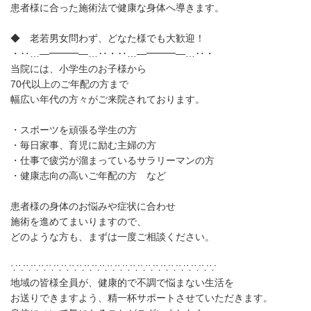
患者様に合った施術法で健康な身体へ導きます。
◆ 老若男女問わず、どなた様でも大歓迎！
・‥…—━━━—…‥・‥…—━━━—…‥・
当院には、小学生のお子様から
70代以上のご年配の方まで
幅広い年代の方々がご来院されております。
・スポーツを頑張る学生の方
・毎日家事、育児に励む主婦の方
・仕事で疲労が溜まっているサラリーマンの方
・健康志向の高いご年配の方 など
患者様の身体のお悩みや症状に合わせ
施術を進めてまいりますので、
どのような方も、まずは一度ご相談ください。
∵∵∵∵∵∵∵∵∵∵∵∵∵∵∵∵∵∵∵∵∵∵∵∵∵∵∵
地域の皆様全員が、健康的で不調で悩まない生活を
お送りできますよう、精一杯サポートさせていただきます。