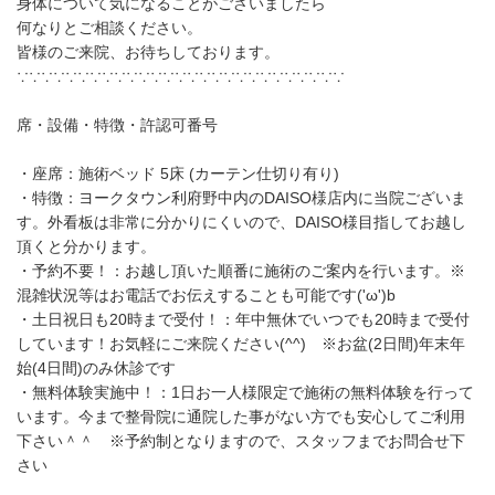
身体について気になることがございましたら
何なりとご相談ください。
皆様のご来院、お待ちしております。
∵∵∵∵∵∵∵∵∵∵∵∵∵∵∵∵∵∵∵∵∵∵∵∵∵∵∵
席・設備・特徴・許認可番号
・座席：施術ベッド 5床 (カーテン仕切り有り)
・特徴：ヨークタウン利府野中内のDAISO様店内に当院ございま
す。外看板は非常に分かりにくいので、DAISO様目指してお越し
頂くと分かります。
・予約不要！：お越し頂いた順番に施術のご案内を行います。※
混雑状況等はお電話でお伝えすることも可能です('ω')b
・土日祝日も20時まで受付！：年中無休でいつでも20時まで受付
しています！お気軽にご来院ください(^^) ※お盆(2日間)年末年
始(4日間)のみ休診です
・無料体験実施中！：1日お一人様限定で施術の無料体験を行って
います。今まで整骨院に通院した事がない方でも安心してご利用
下さい＾＾ ※予約制となりますので、スタッフまでお問合せ下
さい