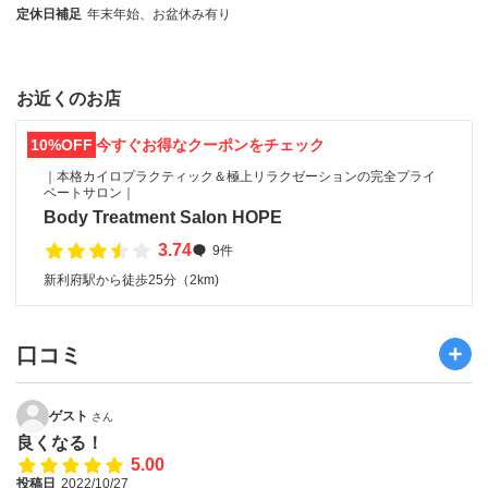
定休日補足
年末年始、お盆休み有り
お近くのお店
10%OFF
今すぐお得なクーポンをチェック
｜本格カイロプラクティック＆極上リラクゼーションの完全プライ
ベートサロン｜
Body Treatment Salon HOPE
3.74
9件
新利府駅から徒歩25分（2km)
口コミ
ゲスト
さん
良くなる！
5.00
投稿日
2022/10/27