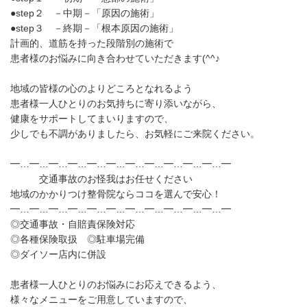
●step２ －中期－「原因の施術」
●step３ －終期－「根本原因の施術」
計画的、道筋を持った段階別の施術で
患者様のお悩みに向き合わせていただきます(^^♪
地域の皆様の心のよりどころとなれるよう
患者様一人ひとりのお気持ちに寄り添いながら、
健康をサポートしてまいりますので、
少しでも不調がありましたら、お気軽にご来院ください。
━…━…━…━…━…━…━…━…━…━…━…━
交通事故のお怪我はお任せください
地域のかかりつけ整骨院ならココを選んで安心！
━…━…━…━…━…━…━…━…━…━…━…━
◎交通事故・自賠責保険対応
◎各種保険取扱 ◎駐車場完備
◎ダイソー店内に併設
患者様一人ひとりのお悩みにお応えできるよう、
様々なメニューをご用意していますので、