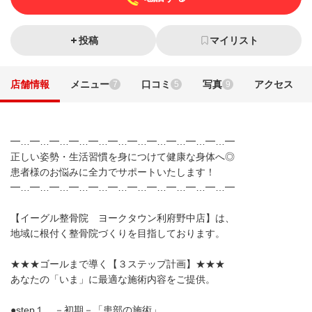
投稿
マイリスト
店舗情報
メニュー
口コミ
写真
アクセス
7
5
9
━…━…━…━…━…━…━…━…━…━…━…━
正しい姿勢・生活習慣を身につけて健康な身体へ◎
患者様のお悩みに全力でサポートいたします！
━…━…━…━…━…━…━…━…━…━…━…━
【イーグル整骨院 ヨークタウン利府野中店】は、
地域に根付く整骨院づくりを目指しております。
★★★ゴールまで導く【３ステップ計画】★★★
あなたの「いま」に最適な施術内容をご提供。
●step１ －初期－「患部の施術」