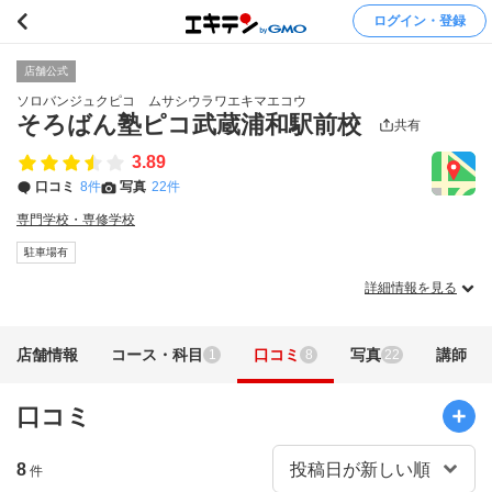
ログイン・登録
店舗公式
ソロバンジュクピコ ムサシウラワエキマエコウ
そろばん塾ピコ武蔵浦和駅前校
共有
3.89
口コミ
8件
写真
22件
専門学校・専修学校
駐車場有
詳細情報を見る
店舗情報
コース・科目
口コミ
写真
講師
1
8
22
口コミ
8
件