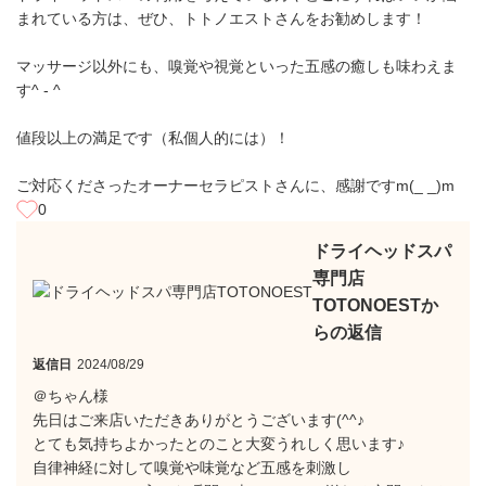
まれている方は、ぜひ、トトノエストさんをお勧めします！
マッサージ以外にも、嗅覚や視覚といった五感の癒しも味わえま
す^ - ^
値段以上の満足です（私個人的には）！
ご対応くださったオーナーセラピストさんに、感謝ですm(_ _)m
0
ドライヘッドスパ
専門店
TOTONOESTか
らの返信
返信日
2024/08/29
＠ちゃん様
先日はご来店いただきありがとうございます(^^♪
とても気持ちよかったとのこと大変うれしく思います♪
自律神経に対して嗅覚や味覚など五感を刺激し