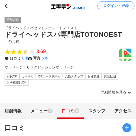
ログイン・登録
店舗公式
ドライヘッドスパセンモンテントトノエスト
ドライヘッドスパ専門店TOTONOEST
共有
3.69
口コミ
6件
写真
5件
マッサージ
リラクゼーションマッサージ
日祝OK
カード可
QRコード決済可
女性スタッフ
女性歓迎
男性歓迎
お子様連れOK
詳細情報を見る
店舗情報
メニュー
口コミ
スタッフ
アクセス
3
6
口コミ