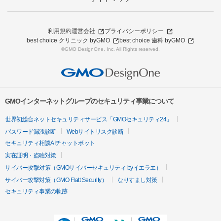
利用規約
運営会社
プライバシーポリシー
best choice クリニック byGMO
best choice 歯科 byGMO
©GMO DesignOne, Inc. All Rights reserved.
GMOインターネットグループのセキュリティ事業について
世界初総合ネットセキュリティサービス「GMOセキュリティ24」
パスワード漏洩診断
Webサイトリスク診断
セキュリティ相談AIチャットボット
実在証明・盗聴対策
サイバー攻撃対策（GMOサイバーセキュリティ byイエラエ）
サイバー攻撃対策（GMO Flatt Security）
なりすまし対策
セキュリティ事業の軌跡