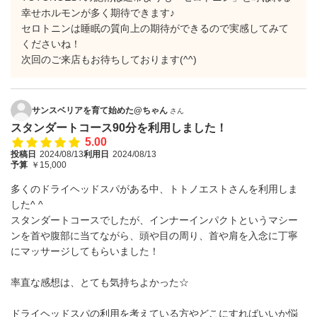
幸せホルモンが多く期待できます♪
セロトニンは睡眠の質向上の期待ができるので実感してみて
くださいね！
次回のご来店もお待ちしております(^^)
サンスベリアを育て始めた@ちゃん
さん
スタンダートコース90分を利用しました！
5.00
投稿日
2024/08/13
利用日
2024/08/13
予算
￥15,000
多くのドライヘッドスパがある中、トトノエストさんを利用しま
した^ ^
スタンダートコースでしたが、インナーインパクトというマシー
ンを首や腹部に当てながら、頭や目の周り、首や肩を入念に丁寧
にマッサージしてもらいました！
率直な感想は、とても気持ちよかった☆
ドライヘッドスパの利用を考えている方やどこにすればいいか悩