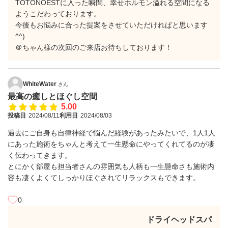
TOTONOESTに入った瞬間、幸せホルモン溢れる空間になる
ようこだわっております。
今後もお悩みに合った提案をさせていただければと思います
^^)
＠ちゃん様の次回のご来店お待ちしております！
WhiteWater
さん
最高の癒しとほぐし空間
5.00
投稿日
2024/08/11
利用日
2024/08/03
過去にご自身も自律神経で悩んだ経験があったみたいで、1人1人
にあった施術をちゃんと考えて一生懸命にやってくれてるのが凄
く伝わってきます。
とにかく部屋も担当者さんの雰囲気も人柄も一生懸命さも施術内
容も凄くよくてしっかりほぐされてリラックスもできます。
0
ドライヘッドスパ