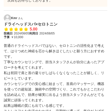
次回もお待ちしております。
Kmr
さん
ドライヘッドスパ×セロトニン
5.00
投稿日
2024/08/05
利用日
2024/08/05
予算
￥10,000
普通のドライヘッドスパではない、セロトニンの活性化まで考え
て、はりつめた神経を芯から解きほぐしたいと願う方におすすめ
です。
丁寧なカウンセリングで、担当スタッフさんが自分にあったアプ
ローチを考えてくれます。
私は初回で肩と首の凝りがしばらくなくなったことが嬉しく、リ
ピートしています。
カウンセリングでの安心感に始まって、首肩のマッサージ、機器
を使っての超短波、施術中の空間づくり、これでもかとこだわり
を詰め込んで、効果が確実に出るよう担当スタッフさんがとても
誠実に頑張ってくれます。
結果は睡眠の質にも出ている感じです。