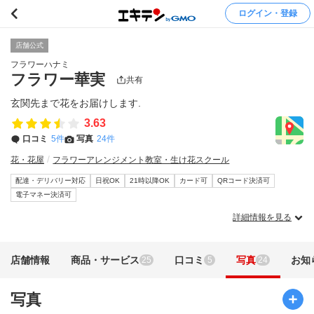
ログイン・登録
店舗公式
フラワーハナミ
フラワー華実
共有
玄関先まで花をお届けします.
3.63
口コミ
5件
写真
24件
花・花屋
フラワーアレンジメント教室・生け花スクール
配達・デリバリー対応
日祝OK
21時以降OK
カード可
QRコード決済可
電子マネー決済可
詳細情報を見る
店舗情報
商品・サービス
口コミ
写真
お知
25
5
24
写真