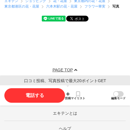
エキテン
ショッピング
花・花屋
東京都内の花・花屋
東京都港区の花・花屋
六本木駅の花・花屋
フラワー華実
写真
PAGE TOP
口コミ投稿、写真投稿で最大20ポイントGET
電話する
投稿
マイリスト
編集モード
エキテンとは
ヘルプ