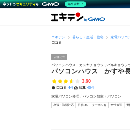
無料診断
エキテン
暮らし・生活・住宅
家電パソコ
口コミ
店舗公式
パソコンハウス カスヤチョウジャバルキョウシ
パソコンハウス かすや
3.60
口コミ
4件
写真
48件
家電パソコン修理
パソコン教室
パソコン
出張・訪問対応
日祝OK
クーポン有
女性歓迎
男