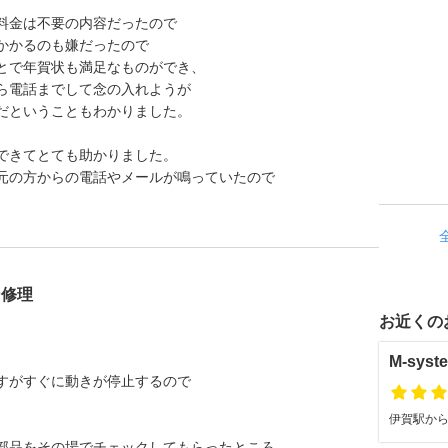
料金は不要の内容だったので
かかるのも嫌だったので
とで年賀状も満足なものができ、
ら電話までして念の入れようが
だということもわかりました。
できてとても助かりました。
元の方からの電話やメールが鳴っていたので
ン修理
お近くの
M-syst
すがすぐに動きが停止するので
伊賀駅から徒
部品をその場でチェックしてもらったところ、