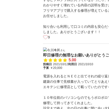
わかりやすく壊れている内容の説明を受け
フリマアプリで購入する修理が増えている
お任せしました。
知り合いも利用して口コミの内容も安心だ
しました。ありがとうございます！！
9
今川
さん
即日修理の無理なお願いありがとう
5.00
投稿日
2021/10/12
利用日
2021/10/10
予算
￥20,000
電源を入れるとＮＥＣと出てそれの繰り返
建築の仕事で見積書が入っていてとりあえ
エキテンに修理店として載っていたのです
１０年位前のパソコンなのでもうボロボロ
修理して持ってきてくれました。
設定まで終え、次の日の仕事に間に合い大