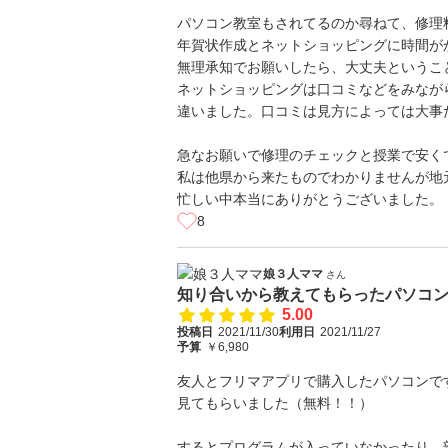
パソコン教室もされてるのか尋ねて、修理
年賀状作成とネットショッピングに時間が
無理承知でお願いしたら、大丈夫というこ
ネットショッピングは口コミなどをみなが
違いました。口コミは見方によっては大事
急なお願いで修理のチェックと授業で安く
私は他県から来たものでわかりませんが地
忙しい中本当にありがとうございました。
8
娘３人ママ
さん
知り合いから教えてもらったパソコ
5.00
投稿日
2021/11/30
利用日
2021/11/27
予算
￥6,980
友人とフリマアプリで購入したパソコンで
見てもらいました（無料！！）
するとプログラムが入っていなかったり、