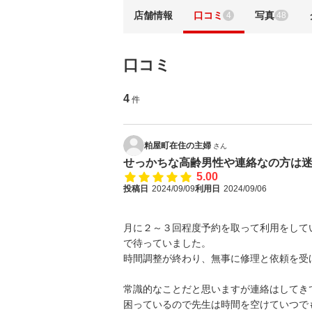
店舗情報
口コミ
写真
4
48
口コミ
4
件
粕屋町在住の主婦
さん
せっかちな高齢男性や連絡なの方は迷惑
5.00
投稿日
2024/09/09
利用日
2024/09/06
月に２～３回程度予約を取って利用をして
で待っていました。
時間調整が終わり、無事に修理と依頼を受
常識的なことだと思いますが連絡はしてき
困っているので先生は時間を空けていつで