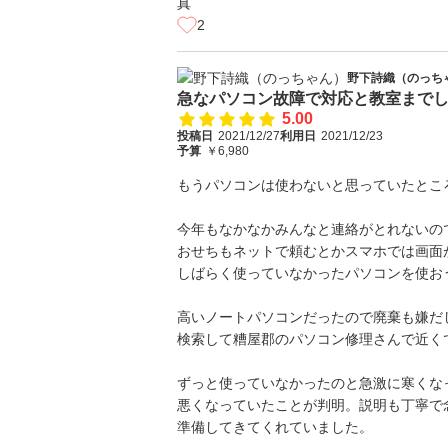
2
野下詩織（のっち
急なパソコン故障で対応と教室までし
5.00
投稿日
2021/12/27
利用日
2021/12/23
予算
￥6,980
もうパソコンは使わないと思っていたとこ
今年もなかなかみんなと連絡がとれないの
おせちもネットで頼むとかスマホでは画面
しばらく使っていなかったパソコンを使お
高いノートパソコンだったので廃棄も嫌だ
検索して糟屋郡のパソコン修理さんで近く
ずっと使っていなかったのと急激に寒くな
悪くなっていたことが判明。説明も丁寧で
準備してきてくれていました。