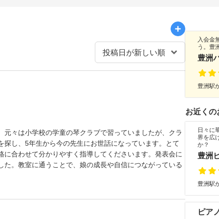
入会金
う。豊
豊洲
豊洲駅か
お近くの
日々に
。元々は小学校の学童の琴クラブで習っていましたが、クラ
界を広
を探し、5年生から今の先生にお世話になっています。とて
か？
格に合わせて分かりやすく指導してくださいます。発表会に
豊洲
した。教室に通うことで、娘の成長や自信につながっている
豊洲駅か
ピアノ