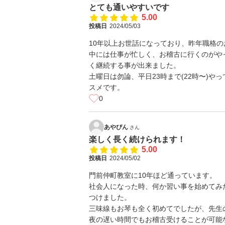
とても通いやすいです
5.00
投稿日
2024/05/03
10年以上お世話になっており、昨年職格
中には仕事が忙しく、お稽古に行くのがや
く継続する事が出来ました。
土曜日は勿論、平日23時まで(22時〜)
スメです。
0
あやぴん
さん
楽しく長く続けられます！
5.00
投稿日
2024/05/02
門前仲町教室に10年ほど通っています。
社会人になった時、何か習い事を始めてみ
つけました。
三味線もお琴も全く初めてでしたが、先生
夜の遅い時間でもお稽古受けることが可能