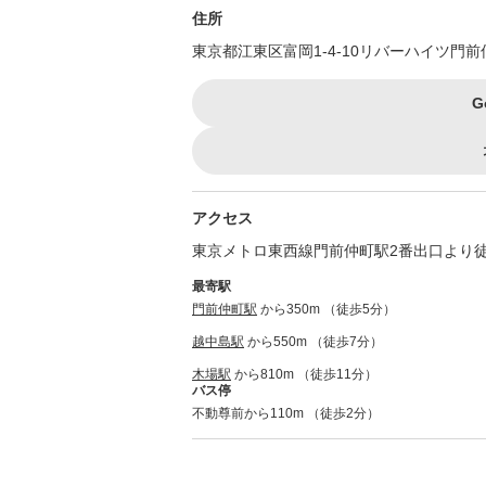
住所
東京都江東区富岡1-4-10リバーハイツ門
G
アクセス
東京メトロ東西線門前仲町駅2番出口より徒
最寄駅
門前仲町駅
から350m （徒歩5分）
越中島駅
から550m （徒歩7分）
木場駅
から810m （徒歩11分）
バス停
不動尊前から110m （徒歩2分）