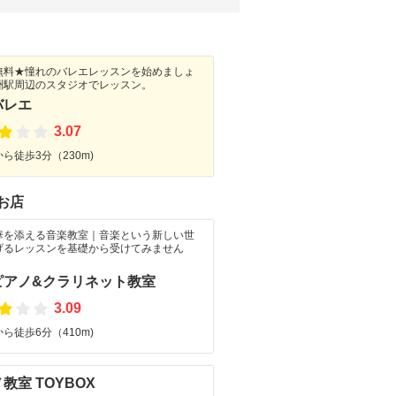
無料★憧れのバレエレッスンを始めましょ
洲駅周辺のスタジオでレッスン。
バレエ
3.07
ら徒歩3分（230m)
お店
華を添える音楽教室｜音楽という新しい世
げるレッスンを基礎から受けてみません
ピアノ&クラリネット教室
3.09
ら徒歩6分（410m)
教室 TOYBOX