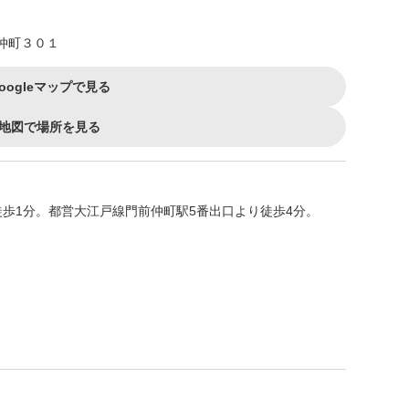
前仲町３０１
oogleマップで見る
地図で場所を見る
歩1分。都営大江戸線門前仲町駅5番出口より徒歩4分。