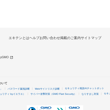
エキテンとは
ヘルプ
お問い合わせ
掲載のご案内
サイトマップ
 byGMO
ついて
セキュリティ相談AIチャットボット
4」
パスワード漏洩診断
Webサイトリスク診断
セキ
ュリティ byイエラエ）
サイバー攻撃対策（GMO Flatt Security）
なりすまし対策