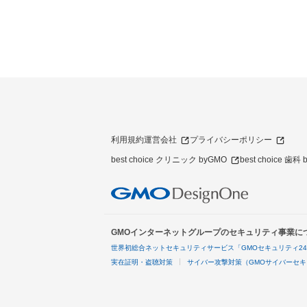
利用規約
運営会社
プライバシーポリシー
best choice クリニック byGMO
best choice 歯科
GMOインターネットグループのセキュリティ事業に
世界初総合ネットセキュリティサービス「GMOセキュリティ2
実在証明・盗聴対策
サイバー攻撃対策（GMOサイバーセキ