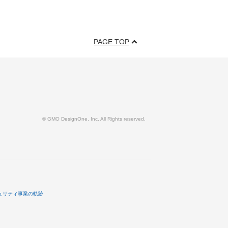
PAGE TOP
© GMO DesignOne, Inc. All Rights reserved.
ュリティ事業の軌跡