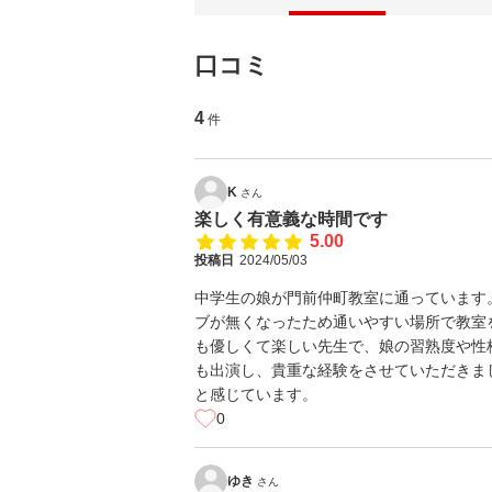
口コミ
4
件
K
さん
楽しく有意義な時間です
5.00
投稿日
2024/05/03
中学生の娘が門前仲町教室に通っています
ブが無くなったため通いやすい場所で教室
も優しくて楽しい先生で、娘の習熟度や性
も出演し、貴重な経験をさせていただきま
と感じています。
0
ゆき
さん