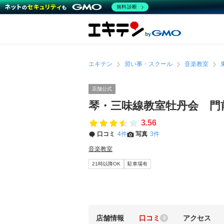
無料診断
エキテン
習い事・スクール
音楽教室
店舗公式
琴・三味線教室牡丹会 門
3.56
口コミ
4件
写真
3件
音楽教室
21時以降OK
駐車場有
店舗情報
口コミ
アクセス
4