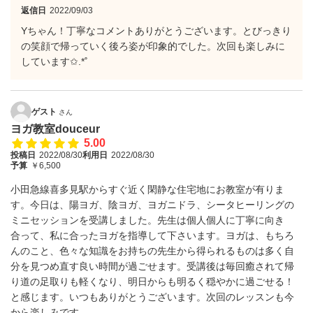
返信日
2022/09/03
Yちゃん！丁寧なコメントありがとうございます。とびっきり
の笑顔で帰っていく後ろ姿が印象的でした。次回も楽しみに
しています✩.*˚
ゲスト
さん
ヨガ教室douceur
5.00
投稿日
2022/08/30
利用日
2022/08/30
予算
￥6,500
小田急線喜多見駅からすぐ近く閑静な住宅地にお教室が有りま
す。今日は、陽ヨガ、陰ヨガ、ヨガニドラ、シータヒーリングの
ミニセッションを受講しました。先生は個人個人に丁寧に向き
合って、私に合ったヨガを指導して下さいます。ヨガは、もちろ
んのこと、色々な知識をお持ちの先生から得られるものは多く自
分を見つめ直す良い時間が過ごせます。受講後は毎回癒されて帰
り道の足取りも軽くなり、明日からも明るく穏やかに過ごせる！
と感じます。いつもありがとうございます。次回のレッスンも今
から楽しみです。