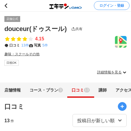
ログイン・登録
店舗公式
douceur(ドゥスール)
共有
4.15
口コミ
13件
写真
5件
趣味・スクールその他
日祝OK
詳細情報を見る
店舗情報
コース・プラン
口コミ
講師
アクセ
3
13
口コミ
13
件