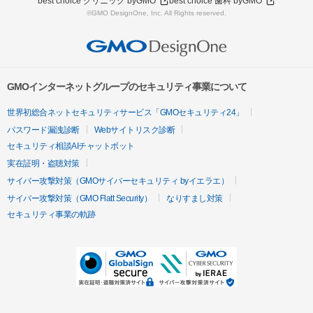
best choice クリニック byGMO
best choice 歯科 byGMO
©GMO DesignOne, Inc. All Rights reserved.
GMOインターネットグループのセキュリティ事業について
世界初総合ネットセキュリティサービス「GMOセキュリティ24」
パスワード漏洩診断
Webサイトリスク診断
セキュリティ相談AIチャットボット
実在証明・盗聴対策
サイバー攻撃対策（GMOサイバーセキュリティ byイエラエ）
サイバー攻撃対策（GMO Flatt Security）
なりすまし対策
セキュリティ事業の軌跡