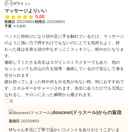
ゲスト
さん
マッサージよりいい
5.00
投稿日
2022/09/01
利用日
2022/09/01
予算
￥9,800
ベッドに仰向けになり頭や足に手を触れているだけ。マッサージ
のように強い力で押すわけでもないのにとても気持ちよく、終
わった後は全身も頭の中もすっごくスッキリし、軽やかになりま
す。
施術してくださる先生はヨガインストラクターでもあり、他の
セッションでも沢山の方を指導・施術しているので安心して身を
任せられます。
疲れ切ってしまった時や何もやる気が出ない時、特におすすめで
す。エネルギーがチャージされます。先生に会うだけでも元気に
なれるし、サロンに入った瞬間から癒されます。
0
douceur(ドゥスール)からの返信
返信日
2022/09/03
Mちゃん本当に丁寧で温かいコメントをありがとうございま