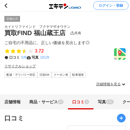
ログイン・登録
店舗公式
カイトリファインド フクヤマザオウテン
買取FIND 福山蔵王店
共有
ご自宅の不用品に、正しい価値を見出します◎
3.72
口コミ
5件
写真
181件
リサイクルショップ
配達・デリバリー対応
日祝OK
クーポン有
駐車場有
詳細情報を見る
店舗情報
商品・サービス
口コミ
写真
ク
30
5
181
口コミ