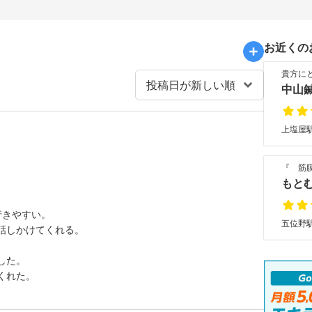
お近くの
貴方に
中山
上塩屋駅
『 筋
もと
行きやすい。
五位野駅
話しかけてくれる。
した。
くれた。