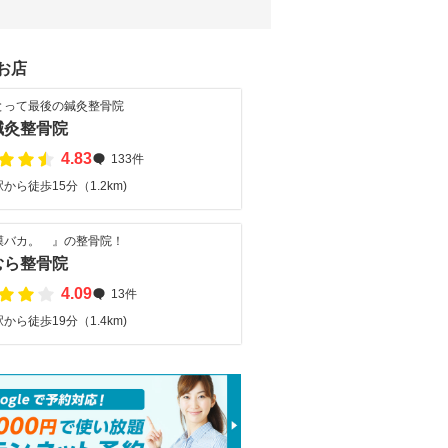
お店
とって最後の鍼灸整骨院
鍼灸整骨院
4.83
133件
から徒歩15分（1.2km)
膜バカ。 』の整骨院！
むら整骨院
4.09
13件
から徒歩19分（1.4km)