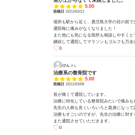
肩が上がらなくて来院しました。
5.00
投稿日
2021/03/12
場所も駅から近く、鹿児島大学の目の前で
通院毎に痛みがなくなりました！
また他にも気になる箇所も相談しやすくと
継続して通院してマラソンもゴルフも万全
0
けん
さん
治療系の整骨院です
5.00
投稿日
2021/03/06
首が痛くて通院しています。
治療に特化している整骨院みたいで痛みも
先生の人柄も良くいろいろと親身になって
治療もすごいのですが、先生の治療に対す
また通院させていただきます。
0