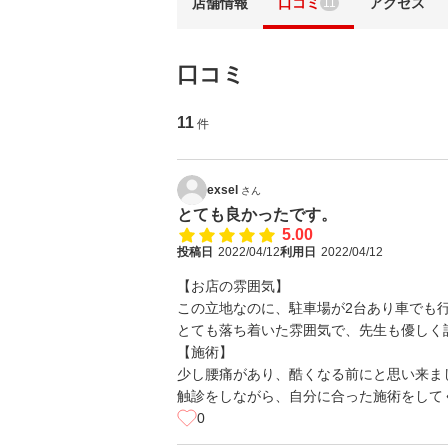
店舗情報
口コミ
アクセス
11
口コミ
11
件
exsel
さん
とても良かったです。
5.00
投稿日
2022/04/12
利用日
2022/04/12
【お店の雰囲気】
この立地なのに、駐車場が2台あり車でも
とても落ち着いた雰囲気で、先生も優しく
【施術】
少し腰痛があり、酷くなる前にと思い来ま
触診をしながら、自分に合った施術をして
0