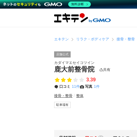
無料診断
エキテン
リラク・ボディケア
接骨・整骨
店舗公式
カダイマエセイコツイン
鹿大前整骨院
共有
3.39
口コミ
11件
写真
1件
接骨・整骨
整体
駐車場有