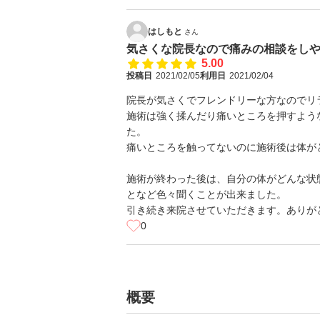
はしもと
さん
気さくな院長なので痛みの相談をし
5.00
投稿日
2021/02/05
利用日
2021/02/04
院長が気さくでフレンドリーな方なのでリ
施術は強く揉んだり痛いところを押すよう
た。
痛いところを触ってないのに施術後は体が
施術が終わった後は、自分の体がどんな状
となど色々聞くことが出来ました。
引き続き来院させていただきます。ありが
0
概要