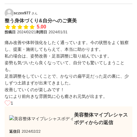
sczxv977
さん
整う身体づくり&自分へのご褒美
5.00
投稿日
2024/02/21
利用日
2024/01/31
痛み改善や体幹強化をしたく通っています。今の状態をよく観察
し、提案・施術してもらえて、本当に助かります。
私の場合は、姿勢改善・足首調整に取り組んでいます。
姿勢も気づいたら良くなっていて、自分でも驚いてしまうこと
も。
足首調整をしていくことで、かなりの扁平足だった足の裏に、少
しずつ土踏まずが出来てきました。
改善していくのが楽しみです！
なにより前向きな雰囲気に心も癒され元気が出ます。
1
美容整体マイプレシャス
ボディからの返信
返信日
2024/02/22