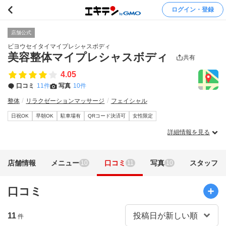
ログイン・登録
店舗公式
ビヨウセイタイマイプレシャスボディ
美容整体マイプレシャスボディ
共有
4.05
口コミ
11件
写真
10件
整体
リラクゼーションマッサージ
フェイシャル
日祝OK
早朝OK
駐車場有
QRコード決済可
女性限定
詳細情報を見る
店舗情報
メニュー
口コミ
写真
スタッフ
10
11
10
口コミ
11
件