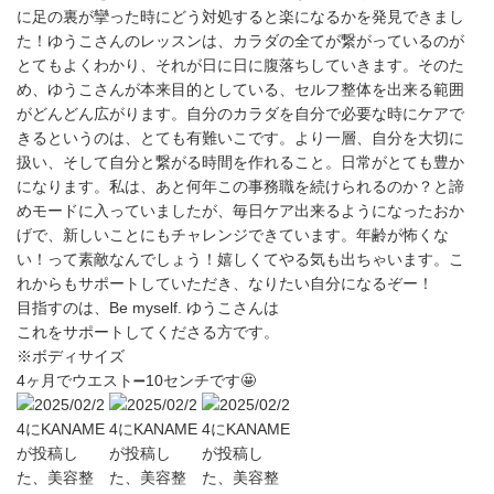
に足の裏が攣った時にどう対処すると楽になるかを発見できまし
た！ゆうこさんのレッスンは、カラダの全てが繋がっているのが
とてもよくわかり、それが日に日に腹落ちしていきます。そのた
め、ゆうこさんが本来目的としている、セルフ整体を出来る範囲
がどんどん広がります。自分のカラダを自分で必要な時にケアで
きるというのは、とても有難いこです。より一層、自分を大切に
扱い、そして自分と繋がる時間を作れること。日常がとても豊か
になります。私は、あと何年この事務職を続けられるのか？と諦
めモードに入っていましたが、毎日ケア出来るようになったおか
げで、新しいことにもチャレンジできています。年齢が怖くな
い！って素敵なんでしょう！嬉しくてやる気も出ちゃいます。こ
れからもサポートしていただき、なりたい自分になるぞー！
目指すのは、Be myself. ゆうこさんは
これをサポートしてくださる方です。
※ボディサイズ
4ヶ月でウエスト➖10センチです🤩