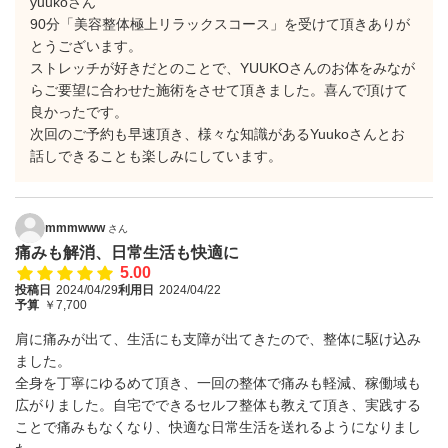
yuukoさん
90分「美容整体極上リラックスコース」を受けて頂きありが
とうございます。
ストレッチが好きだとのことで、YUUKOさんのお体をみなが
らご要望に合わせた施術をさせて頂きました。喜んで頂けて
良かったです。
次回のご予約も早速頂き、様々な知識があるYuukoさんとお
話しできることも楽しみにしています。
mmmwww
さん
痛みも解消、日常生活も快適に
5.00
投稿日
2024/04/29
利用日
2024/04/22
予算
￥7,700
肩に痛みが出て、生活にも支障が出てきたので、整体に駆け込み
ました。
全身を丁寧にゆるめて頂き、一回の整体で痛みも軽減、稼働域も
広がりました。自宅でできるセルフ整体も教えて頂き、実践する
ことで痛みもなくなり、快適な日常生活を送れるようになりまし