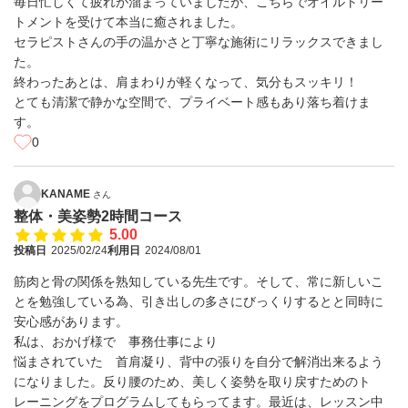
毎日忙しくて疲れが溜まっていましたが、こちらでオイルトリー
トメントを受けて本当に癒されました。
セラピストさんの手の温かさと丁寧な施術にリラックスできまし
た。
終わったあとは、肩まわりが軽くなって、気分もスッキリ！
とても清潔で静かな空間で、プライベート感もあり落ち着けま
す。
0
KANAME
さん
整体・美姿勢2時間コース
5.00
投稿日
2025/02/24
利用日
2024/08/01
筋肉と骨の関係を熟知している先生です。そして、常に新しいこ
とを勉強している為、引き出しの多さにびっくりするとと同時に
安心感があります。
私は、おかげ様で 事務仕事により
悩まされていた 首肩凝り、背中の張りを自分で解消出来るよう
になりました。反り腰のため、美しく姿勢を取り戻すためのト
レーニングをプログラムしてもらってます。最近は、レッスン中