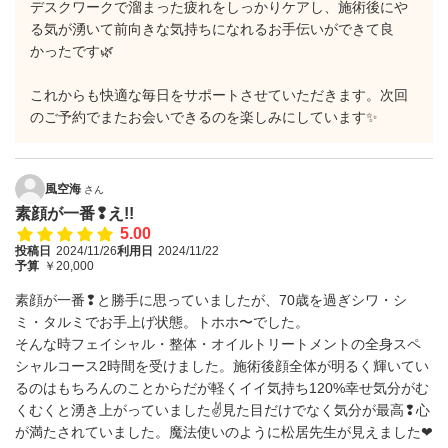
デスクワークで溜まった疲れをしっかりケアし、施術後にや
る気が湧いて前向きな気持ちになれるお手伝いができて良
かったです🌿
これからも快適な毎日をサポートさせていただきます。次回
のご予約でまたお会いできるのを楽しみにしています✨
風空海
さん
素顔が一番❢え!!
5.00
投稿日
2024/11/26
利用日
2024/11/22
予算
￥20,000
素顔が一番❢と勝手に思っていましたが、70歳を過ぎシワ・シ
ミ・タルミでお手上げ状態。トホホ〜でした。
そんな時フェイシャル・整体・オイルトリートメントの全身スペ
シャルコース2時間を受けました。施術後顔全体が明るく輝いてい
るのはもちろんのことからだが軽くイイ気持ち120%幸せ気分がむ
くむくと湧き上がっていました✌見た目だけでなく気分が最高❢心
が満たされていました。魔法使いのように松居先生が見えました❤