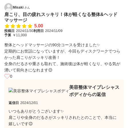
Misaki
さん
肩こり、目の疲れスッキリ！体が軽くなる整体&ヘッド
マッサージ
5.00
投稿日
2024/11/30
利用日
2024/11/09
予算
￥11,000
整体とヘッドマッサージの90分コースを受けました✨
定期的にお世話になっていますが、今回もディスクワークでつら
かった肩こりがスッキリ改善！
全身のだるさや重さも取れて、施術後は体が軽くなり、やる気が
湧いて前向きになれます😊
0
美容整体マイプレシャス
ボディからの返信
返信日
2024/12/01
いつもありがとうございます✨
肩こりや全身のだるさがスッキリされたとのことで、本当に
嬉しいです😊