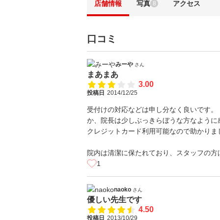
店舗情報
写真
アクセス
8
口コミ
みーや
さん
まあまあ
3.00
投稿日
2014/12/25
受付けの対応などは申し分なく良いです。
か、院長は少しぶっきらぼうな方なように
クレジットカード利用可能なので助かりま
院内は清潔に保たれており、スタッフの方
1
naoko
さん
優しい先生です
4.50
投稿日
2013/10/29