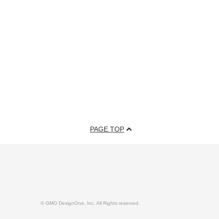
PAGE TOP
© GMO DesignOne, Inc. All Rights reserved.