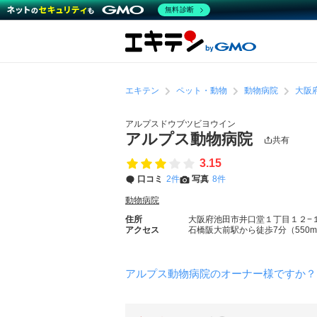
無料診断
エキテン
ペット・動物
動物病院
大阪
アルプスドウブツビヨウイン
アルプス動物病院
共有
3.15
口コミ
2件
写真
8件
動物病院
住所
大阪府池田市井口堂１丁目１２−
アクセス
石橋阪大前駅から徒歩7分（550
アルプス動物病院のオーナー様ですか？