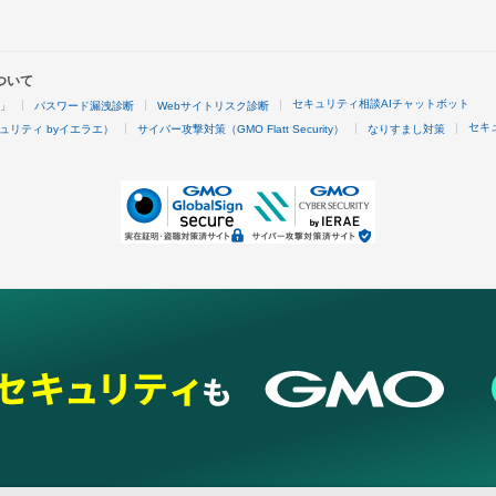
ついて
セキュリティ相談AIチャットボット
4」
パスワード漏洩診断
Webサイトリスク診断
セキ
ュリティ byイエラエ）
サイバー攻撃対策（GMO Flatt Security）
なりすまし対策