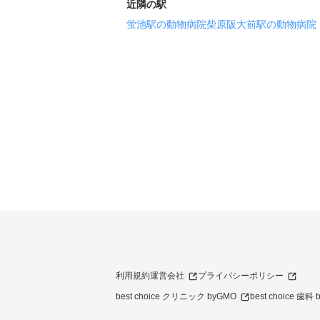
近隣の駅
蛍池駅の動物病院
柴原阪大前駅の動物病院
利用規約
運営会社
プライバシーポリシー
best choice クリニック byGMO
best choice 歯科