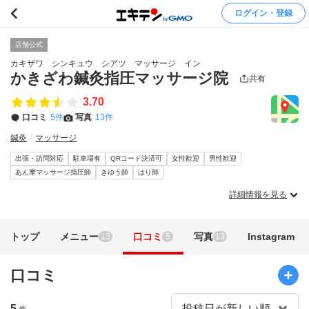
ログイン・登録
店舗公式
カキザワ シンキュウ シアツ マッサージ イン
かきざわ鍼灸指圧マッサージ院
共有
3.70
口コミ
5件
写真
13件
鍼灸
マッサージ
出張・訪問対応
駐車場有
QRコード決済可
女性歓迎
男性歓迎
あん摩マッサージ指圧師
きゆう師
はり師
詳細情報を見る
トップ
メニュー
口コミ
写真
Instagram
13
5
13
口コミ
5