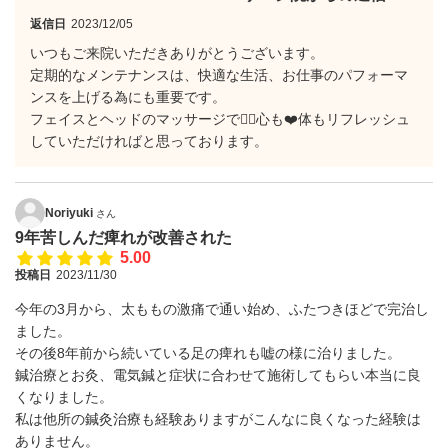
返信日
2023/12/05
いつもご来院いただきありがとうございます。
定期的なメンテナンスは、快適な生活、お仕事のパフォーマ
ンスを上げる為にも重要です。
フェイスとヘッドのマッサージで💆‍♀️心も❤️体もリフレッシュ
していただければと思っております。
Noriyuki
さん
9年苦しんだ痺れが改善された
5.00
投稿日
2023/11/30
今年の3月から、太ももの激痛で通い始め、ふたつきほどで完治し
ました。
その後8年前から続いている足の痺れも嘘の様に治りました。
鍼治療とお灸、電気鍼と症状に合わせて施術してもらい本当に良
くなりました。
私は他所の鍼灸治療も経験ありますがこんなに良くなった経験は
ありません。