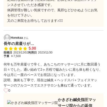
ンスさせていただき感謝です。
体調管理が難しい気候ですので、風邪などひかぬようにお気
を付けて下さい。
又のご来院をお待ちしております♪🙇‍♀️
Honokaa
さん
長年の肩凝りが…
5.00
投稿日
2023/12/02
利用日
2023/11/30
予算
￥7,500
何年も万年肩凝りで辛く、あちこちのマッサージに月に数回通う
日々でした。通い始めて2ヶ月程で嘘みたいに肩も体も軽くなり、
今は月に一度のペースでお世話になっています。
説明、施術も丁寧で、現在は鍼灸＋ヘッドスパ＋フェイスマッ
サージのフルコースでエステサロンも兼ねて通っています。
0
かきざわ鍼灸指圧マッ
サージ院からの返信