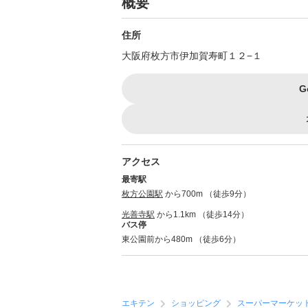
概要
住所
大阪府枚方市伊加賀寿町１２−１
G
アクセス
最寄駅
枚方公園駅
から700m （徒歩9分）
光善寺駅
から1.1km （徒歩14分）
バス停
東公園前から480m （徒歩6分）
エキテン
ショッピング
スーパーマーケッ