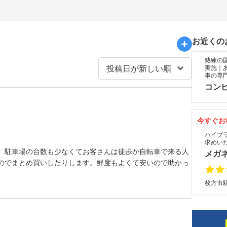
お近くの
熟練の
実施｜
事の専
コン
今すぐお
ハイブ
求めい
。駐車場の台数も少なくてお客さんは徒歩か自転車で来る人
メガ
のでまとめ買いしたりします。鮮度もよくて安いので助かっ
枚方市駅