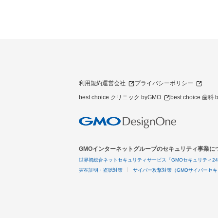
利用規約
運営会社
プライバシーポリシー
best choice クリニック byGMO
best choice 歯科
GMOインターネットグループのセキュリティ事業に
世界初総合ネットセキュリティサービス「GMOセキュリティ2
実在証明・盗聴対策
サイバー攻撃対策（GMOサイバーセキ