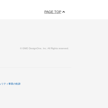
PAGE TOP
© GMO DesignOne, Inc. All Rights reserved.
ュリティ事業の軌跡