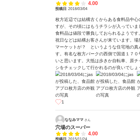
4.00
投稿日
2018/03/04
枚方近辺では結構古くからある食料品中心
すが、その頃にはもうチラシが入っていま
食料品は値段で勝負しておられるようです
祝日などは結構お客さんが来ています。場
マーケットが？ というような住宅地の真
す。有名な枚方パークの西側で国道１７０
いと思います。大抵は歩きか自転車、原チ
シをチェックして行かれるのが良いでしょ
1
ななみママ
さん
穴場のスーパー
4.00
投稿日
2015/11/24