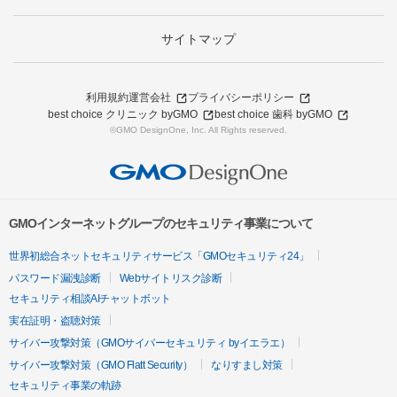
サイトマップ
利用規約
運営会社
プライバシーポリシー
best choice クリニック byGMO
best choice 歯科 byGMO
©GMO DesignOne, Inc. All Rights reserved.
GMOインターネットグループのセキュリティ事業について
世界初総合ネットセキュリティサービス「GMOセキュリティ24」
パスワード漏洩診断
Webサイトリスク診断
セキュリティ相談AIチャットボット
実在証明・盗聴対策
サイバー攻撃対策（GMOサイバーセキュリティ byイエラエ）
サイバー攻撃対策（GMO Flatt Security）
なりすまし対策
セキュリティ事業の軌跡