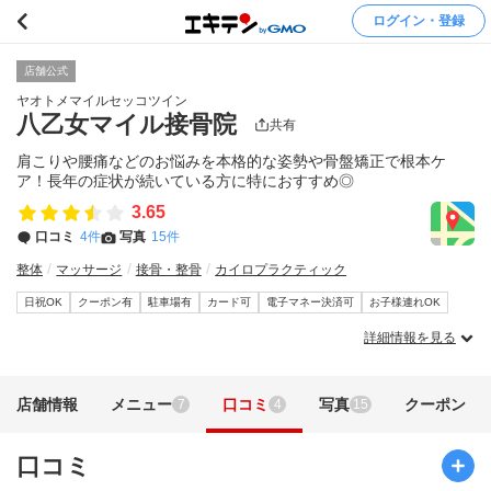
ログイン・登録
店舗公式
ヤオトメマイルセッコツイン
八乙女マイル接骨院
共有
肩こりや腰痛などのお悩みを本格的な姿勢や骨盤矯正で根本ケ
ア！長年の症状が続いている方に特におすすめ◎
3.65
口コミ
4件
写真
15件
整体
マッサージ
接骨・整骨
カイロプラクティック
日祝OK
クーポン有
駐車場有
カード可
電子マネー決済可
お子様連れOK
詳細情報を見る
店舗情報
メニュー
口コミ
写真
クーポン
7
4
15
口コミ