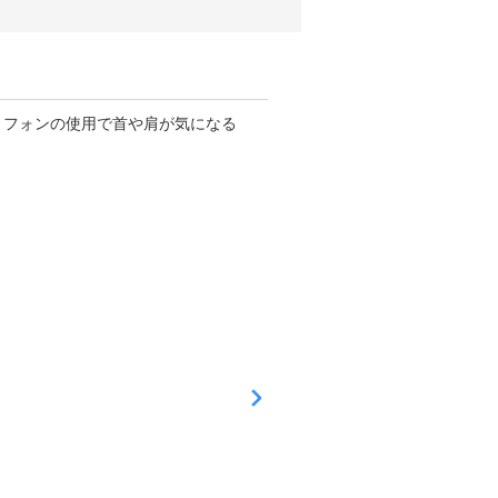
更新日
2026
年06
月21
日
ス
マ
ー
ト
フ
ォ
ン
の
使
用
で
首
や
肩