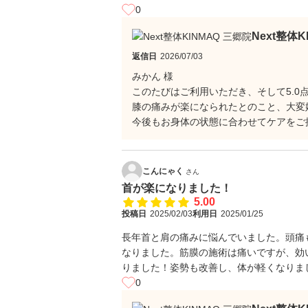
0
Next整体
返信日
2026/07/03
みかん 様
このたびはご利用いただき、そして5.0
膝の痛みが楽になられたとのこと、大変
今後もお身体の状態に合わせてケアをご
こんにゃく
さん
首が楽になりました！
5.00
投稿日
2025/02/03
利用日
2025/01/25
長年首と肩の痛みに悩んでいました。頭痛も
なりました。筋膜の施術は痛いですが、効
りました！姿勢も改善し、体が軽くなりま
0