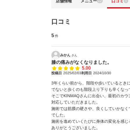
店舗情報
メニュー
口コミ
12
5
口コミ
5
件
みかん
さん
膝の痛みがなくなりました。
5.00
投稿日
2025/02/03
利用日
2024/10/30
3年くらい前から、階段や歩いているとき
でないと歩くのも階段上り下りも辛くなっ
そこでKINMAQさんに出会い、最初のカ
対応していただきました。
施術では筋膜の硬さや、良くしていかなく
でした。
施術を進めていくたびに身体の変化を感じ
ありがとうございました。