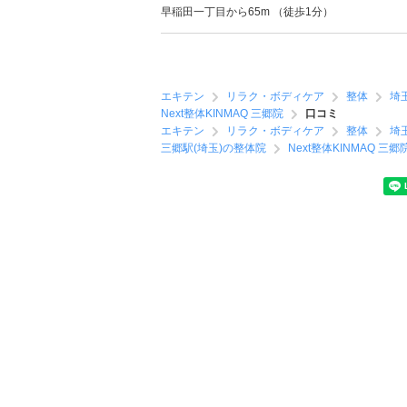
早稲田一丁目から65m （徒歩1分）
エキテン
リラク・ボディケア
整体
埼
Next整体KINMAQ 三郷院
口コミ
エキテン
リラク・ボディケア
整体
埼
三郷駅(埼玉)の整体院
Next整体KINMAQ 三郷