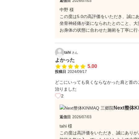
返信日
2026/07/03
中野 様
この度は5.0の高評価をいただき、誠に
坐骨神経痛が楽になられたとのこと、大
お身体の状態に合わせた施術を丁寧に行
tahi
さん
よかった
5.00
投稿日
2024/09/17
どこにいっても良くならなかった肩と首の
治りました
2
Next整体
返信日
2026/07/03
tahi 様
この度は高評価をいただき、誠にありが