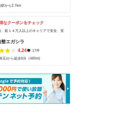
駅から2.7km
得なクーポンをチェック
数、延１４万人以上のキャリアで安全、安
。
均整エガシラ
4.24
17件
埼玉)から徒歩6分（480m)