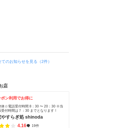
因
は
血
流
不
足
？
お知らせ
全てのお知らせを見る（2件）
お店
ーポン利用でお得に
体☆電話受付時間 8：30 〜 20：30 ※当
張受付時間は７：30 までとなります！
やすらぎ処 shinoda
4.16
19件