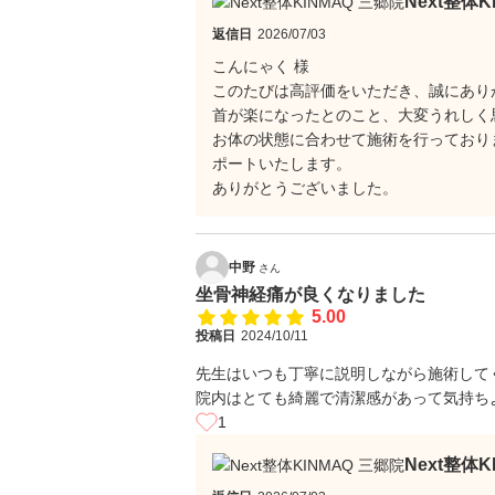
Next整体
返信日
2026/07/03
こんにゃく 様
このたびは高評価をいただき、誠にあり
首が楽になったとのこと、大変うれしく
お体の状態に合わせて施術を行っており
ポートいたします。
ありがとうございました。
中野
さん
坐骨神経痛が良くなりました
5.00
投稿日
2024/10/11
先生はいつも丁寧に説明しながら施術して
院内はとても綺麗で清潔感があって気持ち
1
Next整体