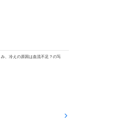
が
気
に
な
る
方
へ
お知らせ
更新日
2026
年06
月21
日
足
の
む
く
み
、
冷
え
の
原