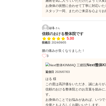
施術を気に入っていただけたようで大変
お身体の状態に合わせて丁寧に対応いた
スタッフ一同、またのご来店を心よりお
はる
さん
信頼のおける整体院です
5.00
投稿日
2024/09/05
腰の痛みが良くなりました！
3
Next整体
返信日
2026/07/03
はる 様
この度は高評価をいただき、誠にありが
信頼のおける整体院とのお言葉を励みに
す。
お身体のことでお悩みがあれば、いつで
今後ともよろしくお願いいたします。