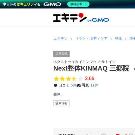
無料診断
エキテン
リラク・ボディケア
整体
埼
店舗公式
ネクストセイタイキンマク ミサトイン
Next整体KINMAQ 三郷院
3.66
口コミ
5件
写真
11件
整体
駐車場有