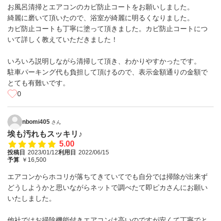
お風呂清掃とエアコンのカビ防止コートをお願いしました。
綺麗に磨いて頂いたので、浴室が綺麗に明るくなりました。
カビ防止コートも丁寧に塗って頂きました。カビ防止コートにつ
いて詳しく教えていただきました！
いろいろ説明しながら清掃して頂き、わかりやすかったです。
駐車パーキング代も負担して頂けるので、表示金額通りの金額で
とても有難いです。
0
nbomi405
さん
埃も汚れもスッキリ♪
5.00
投稿日
2023/01/12
利用日
2022/06/15
予算
￥16,500
エアコンからホコリが落ちてきていてでも自分では掃除が出来ず
どうしようかと思いながらネットで調べたて即ピカさんにお願い
いたしました。
他社ではお掃除機能付きエアコンは高いのですが安くて丁寧でと