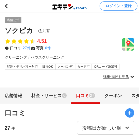
ログイン・登録
店舗公式
ソクピカ
共有
4.51
口コミ
27件
写真
6件
クリーニング
ハウスクリーニング
配達・デリバリー対応
日祝OK
クーポン有
カード可
QRコード決済可
詳細情報を見る
店舗情報
料金・サービス
口コミ
クーポン
ス
6
27
口コミ
27
件