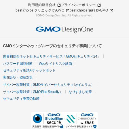
利用規約
運営会社
プライバシーポリシー
best choice クリニック byGMO
best choice 歯科 byGMO
©GMO DesignOne, Inc. All Rights reserved.
GMOインターネットグループのセキュリティ事業について
世界初総合ネットセキュリティサービス「GMOセキュリティ24」
パスワード漏洩診断
Webサイトリスク診断
セキュリティ相談AIチャットボット
実在証明・盗聴対策
サイバー攻撃対策（GMOサイバーセキュリティ byイエラエ）
サイバー攻撃対策（GMO Flatt Security）
なりすまし対策
セキュリティ事業の軌跡