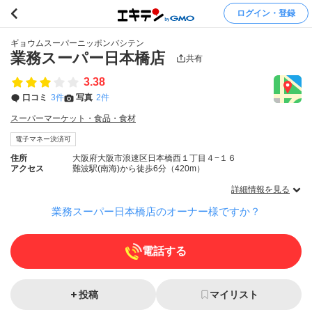
ログイン・登録
ギョウムスーパーニッポンバシテン
業務スーパー日本橋店
共有
3.38
口コミ
3件
写真
2件
スーパーマーケット・食品・食材
電子マネー決済可
住所
大阪府大阪市浪速区日本橋西１丁目４−１６
アクセス
難波駅(南海)から徒歩6分（420m）
詳細情報を見る
業務スーパー日本橋店のオーナー様ですか？
電話する
投稿
マイリスト