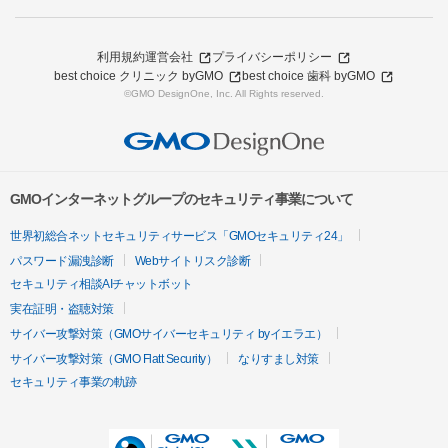
利用規約
運営会社
プライバシーポリシー
best choice クリニック byGMO
best choice 歯科 byGMO
©GMO DesignOne, Inc. All Rights reserved.
GMOインターネットグループのセキュリティ事業について
世界初総合ネットセキュリティサービス「GMOセキュリティ24」
パスワード漏洩診断
Webサイトリスク診断
セキュリティ相談AIチャットボット
実在証明・盗聴対策
サイバー攻撃対策（GMOサイバーセキュリティ byイエラエ）
サイバー攻撃対策（GMO Flatt Security）
なりすまし対策
セキュリティ事業の軌跡