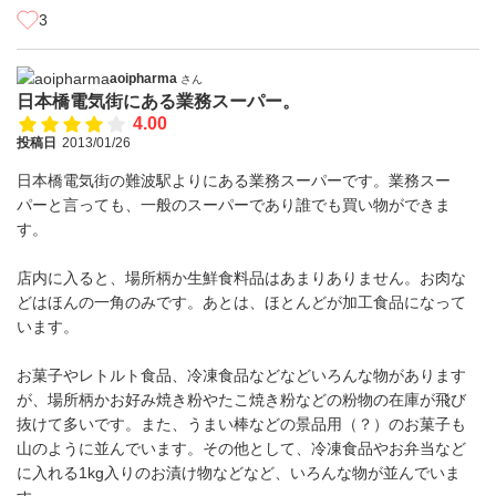
3
aoipharma
さん
日本橋電気街にある業務スーパー。
4.00
投稿日
2013/01/26
日本橋電気街の難波駅よりにある業務スーパーです。業務スー
パーと言っても、一般のスーパーであり誰でも買い物ができま
す。
店内に入ると、場所柄か生鮮食料品はあまりありません。お肉な
どはほんの一角のみです。あとは、ほとんどが加工食品になって
います。
お菓子やレトルト食品、冷凍食品などなどいろんな物があります
が、場所柄かお好み焼き粉やたこ焼き粉などの粉物の在庫が飛び
抜けて多いです。また、うまい棒などの景品用（？）のお菓子も
山のように並んでいます。その他として、冷凍食品やお弁当など
に入れる1kg入りのお漬け物などなど、いろんな物が並んでいま