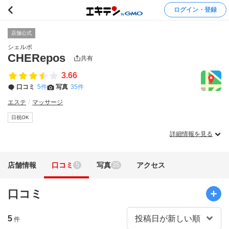
ログイン・登録
店舗公式
シェルポ
CHERepos
共有
3.66
口コミ
5件
写真
35件
エステ
マッサージ
日祝OK
詳細情報を見る
店舗情報
口コミ
写真
アクセス
5
35
口コミ
5
件