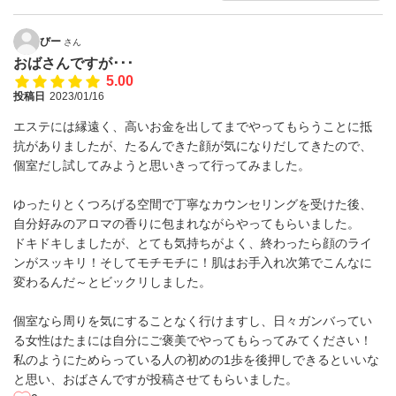
びー
さん
おばさんですが･･･
5.00
投稿日
2023/01/16
エステには縁遠く、高いお金を出してまでやってもらうことに抵
抗がありましたが、たるんできた顔が気になりだしてきたので、
個室だし試してみようと思いきって行ってみました。
ゆったりとくつろげる空間で丁寧なカウンセリングを受けた後、
自分好みのアロマの香りに包まれながらやってもらいました。
ドキドキしましたが、とても気持ちがよく、終わったら顔のライ
ンがスッキリ！そしてモチモチに！肌はお手入れ次第でこんなに
変わるんだ～とビックリしました。
個室なら周りを気にすることなく行けますし、日々ガンバってい
る女性はたまには自分にご褒美でやってもらってみてください！
私のようにためらっている人の初めの1歩を後押しできるといいな
と思い、おばさんですが投稿させてもらいました。