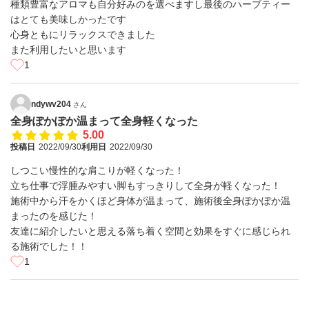
種類豊富なアロマも自分好みのを選べますし最後のハーブティー
はとても美味しかったです
心身ともにリラックスできました
また利用したいと思います
1
ndywv204
さん
全身ぽかぽか温まって全身軽くなった
5.00
投稿日
2022/09/30
利用日
2022/09/30
しつこい慢性的な肩こりが軽くなった！
立ち仕事で浮腫みやすい脚もすっきりして全身が軽くなった！
施術中から汗をかくほど身体が温まって、施術後全身ぽかぽか温
まったのを感じた！
友達に紹介したいと思える落ち着く空間と効果をすぐに感じられ
る施術でした！！
1