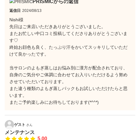
PRISMICからの返信
返信日
2024/08/13
Nishi様
先日はご来店いただきありがとうございました。
またお忙しい中口コミ投稿してくださりありがとうございま
す♡
終始お顔色も良く、たっぷり汗をかいてスッキリしていただ
けて良かったです。
当サロンのよもぎ蒸しはお悩み別に漢方が配合されており、
自身のご気分やご体調に合わせてお入りいただけるよう努め
させていただいております。
また違う種類のよもぎ蒸しパックもお試しいただけたらと思
います。
またご予約楽しみにお待ちしております(*^^*)
ゲスト
さん
メンテナンス
5.00