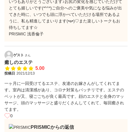
いつもありがとうございます♪お尻の変化を感じていただけて
とても嬉しいです(*^^*)ご自分へのご褒美や気になる悩みが出
てきた時に、いつでも頭に浮かべていただける場所であるよ
うに、私も精進してまいります(•ө•)♡また楽しいトークもお
待ちしてます☆
PRISMIC 浅香倫子
ゲスト
さん
癒しのエステ
5.00
投稿日
2021/12/13
一ヶ月に一回受けてるエステ、友達のお嫁さんがしてくれてま
す。室内は清潔感があり、コロナ対策もバッチリです。エステの
ベットが又、寝ごごちが良く最高です。顔のエステと全身のマッ
サージ、頭のマッサージと盛りだくさんしてくれて、毎回癒され
てます。
0
PRISMICからの返信