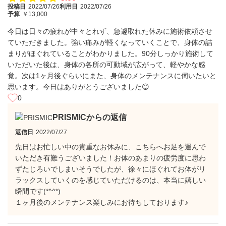
投稿日
2022/07/26
利用日
2022/07/26
予算
￥13,000
今日は日々の疲れが中々とれず、急遽取れた休みに施術依頼させ
ていただきました。強い痛みが軽くなっていくことで、身体の詰
まりがほぐれていることがわかりました。90分しっかり施術して
いただいた後は、身体の各所の可動域が広がって、軽やかな感
覚。次は1ヶ月後ぐらいにまた、身体のメンテナンスに伺いたいと
思います。今日はありがとうございました😊
0
PRISMICからの返信
返信日
2022/07/27
先日はお忙しい中の貴重なお休みに、こちらへお足を運んで
いただき有難うございました！お体のあまりの疲労度に思わ
ずたじろいでしまいそうでしたが、徐々にほぐれてお体がリ
ラックスしていくのを感じていただけるのは、本当に嬉しい
瞬間です(*^^*)
１ヶ月後のメンテナンス楽しみにお待ちしております♪