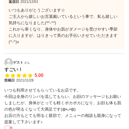
返信日
2021/12/01
いつもありがとうございます☆
ご主人から嬉しいお言葉戴いているという事で、私も嬉しい
気持ちになりました(*^-^*)
これから寒くなり、身体やお肌がダメージを受けやすい季節
に入りますが、はりきって美のお手伝いさせていただきます
(^-^)v
ゲスト
さん
すごい！
5.00
投稿日
2021/11/28
いつも利用させてもらっているお店です。
今回は全身のリンパを流してもらい、お顔のマッサージもお願い
しましたが、身体がとっても軽くポカポカになり、お顔も体も肌
の色が明るくなって大満足です(◍•ᴗ•◍)
お店の方もとても明るく親切で、メニューの相談も親身になって
提案して下さいます♪
0