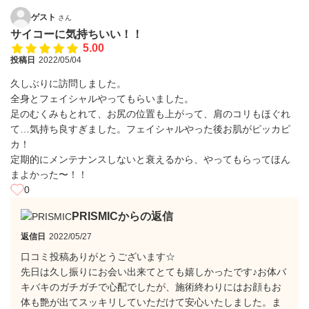
ゲスト
さん
サイコーに気持ちいい！！
5.00
投稿日
2022/05/04
久しぶりに訪問しました。
全身とフェイシャルやってもらいました。
足のむくみもとれて、お尻の位置も上がって、肩のコリもほぐれ
て…気持ち良すぎました。フェイシャルやった後お肌がピッカピ
カ！
定期的にメンテナンスしないと衰えるから、やってもらってほん
まよかった〜！！
0
PRISMICからの返信
返信日
2022/05/27
口コミ投稿ありがとうございます☆
先日は久し振りにお会い出来てとても嬉しかったです♪お体バ
キバキのガチガチで心配でしたが、施術終わりにはお顔もお
体も艶が出てスッキリしていただけて安心いたしました。ま