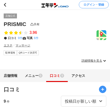
ログイン・登録
店舗公式
PRISMIC
共有
3.96
口コミ
9件
写真
6件
エステ
マッサージ
駐車場有
QRコード決済可
詳細情報を見る
店舗情報
メニュー
口コミ
アクセス
6
9
口コミ
9
件