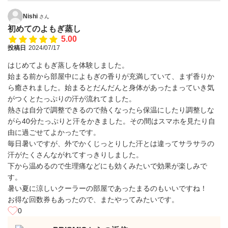
Nishi
さん
初めてのよもぎ蒸し
5.00
投稿日
2024/07/17
はじめてよもぎ蒸しを体験しました。
始まる前から部屋中によもぎの香りが充満していて、まず香りか
ら癒されました。始まるとだんだんと身体があったまっていき気
がつくとたっぷりの汗が流れてました。
熱さは自分で調整できるので熱くなったら保温にしたり調整しな
がら40分たっぷりと汗をかきました。その間はスマホを見たり自
由に過ごせてよかったです。
毎日暑いですが、外でかくじっとりした汗とは違ってサラサラの
汗がたくさんながれてすっきりしました。
下から温めるので生理痛などにも効くみたいで効果が楽しみで
す。
暑い夏に涼しいクーラーの部屋であったまるのもいいですね！
お得な回数券もあったので、またやってみたいです。
0