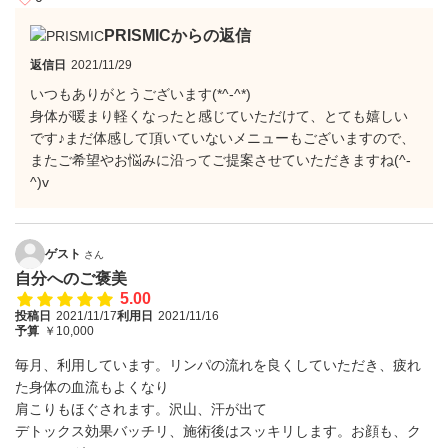
PRISMICからの返信
返信日
2021/11/29
いつもありがとうございます(*^-^*)
身体が暖まり軽くなったと感じていただけて、とても嬉しい
です♪まだ体感して頂いていないメニューもございますので、
またご希望やお悩みに沿ってご提案させていただきますね(^-
^)v
ゲスト
さん
自分へのご褒美
5.00
投稿日
2021/11/17
利用日
2021/11/16
予算
￥10,000
毎月、利用しています。リンパの流れを良くしていただき、疲れ
た身体の血流もよくなり
肩こりもほぐされます。沢山、汗が出て
デトックス効果バッチリ、施術後はスッキリします。お顔も、ク