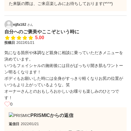
た来阪の際は、ご来店楽しみにお待ちしております(*^^*)
ejjfa182
さん
自分へのご褒美やここぞという時に
5.00
投稿日
2022/01/21
気になる箇所や体調など親身に相談に乗っていただきメニューを
決めています。
いつもフェイシャルの施術後には目がぱっちり開き肌もワントー
ン明るくなります！
ボディもお願いした時には全身がすっきり軽くなりお尻の位置が
いつもより上がっているような。笑
オーナーさんとのおもしろおかしいお喋りも楽しみのひとつで
す！
0
PRISMICからの返信
返信日
2022/01/21