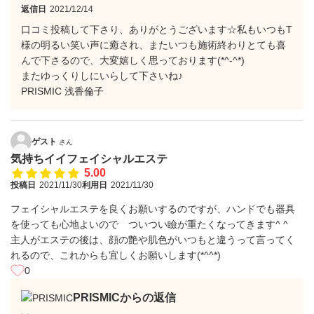
返信日
2021/12/14
口コミ投稿して下さり、ありがとうございます☆私もいつもT
様の明るい笑い声に癒され、またいつも施術終わりとても喜
んで下さるので、大変嬉しく思っております(*^-^*)
またゆっくりしにいらして下さいね♪
PRISMIC 浅香倫子
ゲスト
さん
気持ちイイフェイシャルエステ
5.00
投稿日
2021/11/30
利用日
2021/11/30
フェイシャルエステを良くお願いするのですが、ハンドでも器具
を使っても心地よいので ついつい瞼が重たくなってきます^ ^
主人がエステの後は、顔の艶や肌色がいつもと違うって言ってく
れるので、これからも宜しくお願いします(*^^*)
0
PRISMICからの返信