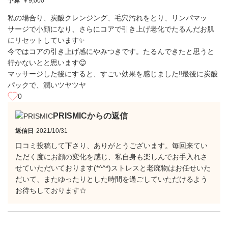
予算
￥9,000
私の場合り、炭酸クレンジング、毛穴汚れをとり、リンパマッ
サージで小顔になり、さらにコアで引き上げ老化でたるんだお肌
にリセットしています✨
今ではコアの引き上げ感にやみつきです。たるんできたと思うと
行かないとと思います😊
マッサージした後にすると、すごい効果を感じました‼️最後に炭酸
パックで、潤いツヤツヤ
0
PRISMICからの返信
返信日
2021/10/31
口コミ投稿して下さり、ありがとうございます。毎回来てい
ただく度にお顔の変化を感じ、私自身も楽しんでお手入れさ
せていただいております(*^^*)ストレスと老廃物はお任せいた
だいて、またゆったりとした時間を過ごしていただけるよう
お待ちしております☆