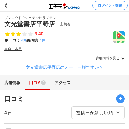
ログイン・登録
ブンコウドウショテンヒラノテン
文光堂書店平野店
共有
3.40
口コミ
4件
写真
4件
書店・本屋
詳細情報を見る
文光堂書店平野店のオーナー様ですか？
店舗情報
口コミ
アクセス
4
口コミ
4
件