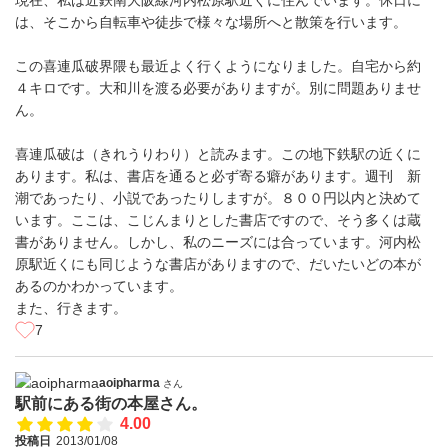
現在、私は近鉄南大阪線河内松原駅近くに住んでいます。休日に
は、そこから自転車や徒歩で様々な場所へと散策を行います。
この喜連瓜破界隈も最近よく行くようになりました。自宅から約
４キロです。大和川を渡る必要がありますが。別に問題ありませ
ん。
喜連瓜破は（きれうりわり）と読みます。この地下鉄駅の近くに
あります。私は、書店を通ると必ず寄る癖があります。週刊 新
潮であったり、小説であったりしますが。８００円以内と決めて
います。ここは、こじんまりとした書店ですので、そう多くは蔵
書がありません。しかし、私のニーズには合っています。河内松
原駅近くにも同じような書店がありますので、だいたいどの本が
あるのかわかっています。
また、行きます。
7
aoipharma
さん
駅前にある街の本屋さん。
4.00
投稿日
2013/01/08