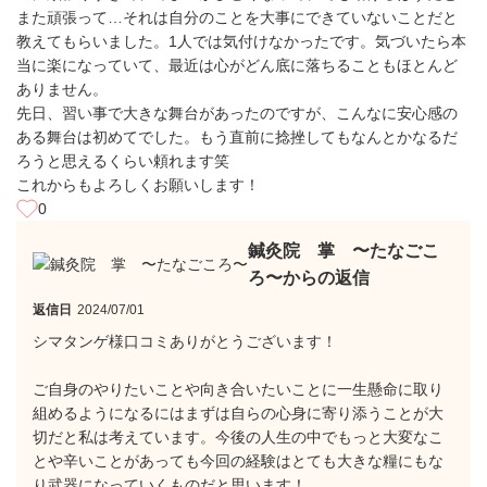
また頑張って…それは自分のことを大事にできていないことだと
教えてもらいました。1人では気付けなかったです。気づいたら本
当に楽になっていて、最近は心がどん底に落ちることもほとんど
ありません。
先日、習い事で大きな舞台があったのですが、こんなに安心感の
ある舞台は初めてでした。もう直前に捻挫してもなんとかなるだ
ろうと思えるくらい頼れます笑
これからもよろしくお願いします！
0
鍼灸院 掌 〜たなごこ
ろ〜からの返信
返信日
2024/07/01
シマタンゲ様口コミありがとうございます！
ご自身のやりたいことや向き合いたいことに一生懸命に取り
組めるようになるにはまずは自らの心身に寄り添うことが大
切だと私は考えています。今後の人生の中でもっと大変なこ
とや辛いことがあっても今回の経験はとても大きな糧にもな
り武器になっていくものだと思います！