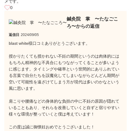
メです。
0
鍼灸院 掌 〜たなごこ
ろ〜からの返信
返信日
2024/09/05
blast white様口コミありがとうございます。
授かりたくても授かれない不妊の期間というのは肉体的には
もちろん精神的な不具合にもつながってくることが多いよう
に感じます。タイミングや確率という世間的にありふれてい
る言葉で自分たちを誤魔化してしまいながらどんどん期間が
空いて可能性を遠ざけてしまう方が現代は多いのかなという
風に思います。
肩こりや腰痛などの身体的な負担の中に不妊の原因が隠れて
いることもあり、それらを改善していくと自ずと宿りやすい
様々な環境が整っていくと僕は考えています！
この度は誠に御懐妊おめでとうございました！