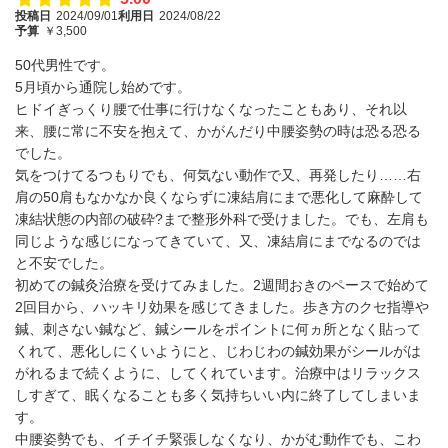
投稿日
2024/09/01
利用日
2024/08/22
予算
￥3,500
50代男性です。
5月頃から通院し始めです。
ヒドイぎっくり腰で仕事に行けなくなったこともあり、それ以
来、腰に常に不安を抱えて、かがんだり中腰姿勢の時は恐る恐る
でした。
気をつけてるつもりでも、何気ない動作で又、再発したり……右
肩の50肩もなかなか良くならずに凍結肩にまで悪化して麻酔して
凍結状態の内部の破砕?まで整形外科で受けました。でも、左肩も
同じような感じになってきていて、又、凍結肩にまでなるのでは
と不安でした。
初めての鍼灸治療を受けてみました。2週間おきのペースで始めて
2回目から、ハッキリ効果を感じてきました。歩き方のクセ指導や
鍼、刺さない鍼など、鍼シールをポイントに何ヵ所となく貼って
くれて、悪化しにくいようにと、じわじわの鍼効果がシールがは
がれるまで続くように、してくれています。治療中はリラックス
しすぎて、眠くなることも多く気持ちいい内に終了してしまいま
す。
中腰姿勢でも、イチイチ緊張しなくなり、かがむ動作でも、こわ