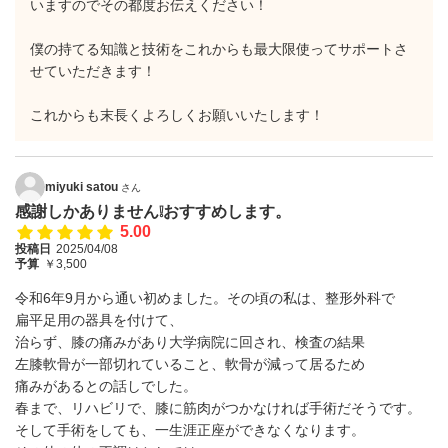
いますのでその都度お伝えください！
僕の持てる知識と技術をこれからも最大限使ってサポートさ
せていただきます！
これからも末長くよろしくお願いいたします！
miyuki satou
さん
感謝しかありません❕おすすめします。
5.00
投稿日
2025/04/08
予算
￥3,500
令和6年9月から通い初めました。その頃の私は、整形外科で
扁平足用の器具を付けて、
治らず、膝の痛みがあり大学病院に回され、検査の結果
左膝軟骨が一部切れていること、軟骨が減って居るため
痛みがあるとの話しでした。
春まで、リハビリで、膝に筋肉がつかなければ手術だそうです。
そして手術をしても、一生涯正座ができなくなります。