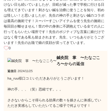
けない日も続いていましたが、目眩が減った事で学校に行ける日
も増えてきています！刺さない鍼を治療に使うことを知り、初め
は怪しい！と思いましたが、先生の神の手と刺さない鍼のコラボ
は最高の施術です！スーパーすごいアイテムを使う先生の施術に
毎回目が離せません！世の中の身体に不調抱えている全ての人に
行ってもらいたい場所です！先生のポジティブな言葉に娘だけで
はなく母である私も励まされます。先生、いつもありがとうござ
います！先生のお陰で娘の笑顔が戻ってきています。
0
鍼灸院 掌 〜たなごこ
ろ〜からの返信
返信日
2024/11/25
ha_ruu様口コミいただきありがとうございます！
神の手、、、（笑）恐縮です。。。
ささないからこそ得られる効果の数々を娘さんに体感してい
ただき実感もしていただいてるご様子で何よりです！