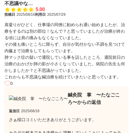
不思議やな…
5.00
投稿日
2025/08/16
利用日
2025/07/29
肩凝りがひどく、仕事場の同僚に勧められ通い始めましたが、治
療をするのは別の部位！なんで？と思っていましたが治療が終わ
る頃には肩の痛みもなくなっていました。
その後も痛いところに限らず、自分が気付かない不調を見つけて
内臓まで治療をしてもらっています。
肺マック症の疑いで通院している事を話したところ、通院前日の
治療のおかげか肺の影が小さくなっていました。病院の先生も何
かしましたか？と不思議がっていました。
これからも不思議な鍼治療を続けていきたいと思っています。
0
鍼灸院 掌 〜たなごこ
ろ〜からの返信
返信日
2025/08/18
さぁ様口コミいただきありがとうございます。
カラダの根本である内臓から調整していくことによってカラ