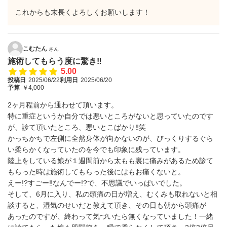
これからも末長くよろしくお願いします！
こむたん
さん
施術してもらう度に驚き‼︎
5.00
投稿日
2025/06/22
利用日
2025/06/20
予算
￥4,000
2ヶ月程前から通わせて頂います。
特に重症というか自分では悪いところがないと思っていたのです
が、診て頂いたところ、悪いとこばかり‼︎笑
かっちかちで左側に全然身体が向かないのが、びっくりするぐら
い柔らかくなっていたのを今でも印象に残っています。
陸上をしている娘が１週間前から太もも裏に痛みがあるため診て
もらった時は施術してもらった後にはもお痛くないと。
えー!?すごー‼︎なんでー!?で、不思議でいっぱいでした。
そして、6月に入り、私の頭痛の日が増え、むくみも取れないと相
談すると、湿気のせいだと教えて頂き、その日も朝から頭痛が
あったのですが、終わって気づいたら無くなっていました！一緒