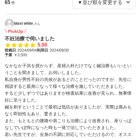
65
件
blast white
さん
PickUp
不妊治療で伺いました
5.00
投稿日
2024/09/04
利用日
2024/08/30
予算
￥3,500
なかなか子供を授からず、産婦人科だけでなく鍼治療もいいとい
うことを聞きまして、お伺いしました。
私自身が男性不妊の兆候があるとのことだったのですが、先生に
相談すると親身になって様々な治療を施していただきました。
すると少しずつではありますが検査結果に改善が見られ、無事懐
妊に至りました。
鍼を刺すということで最初は抵抗がありましたが、実際は痛みも
なく即効性もあり、驚きました。
また、もともとの腰痛や肩こりも治療により改善され、座りっぱ
なしでいぼ痔になった時も一発で治していただきました。
若い先生ですが、全身の不調に対応していただけるので、オスス