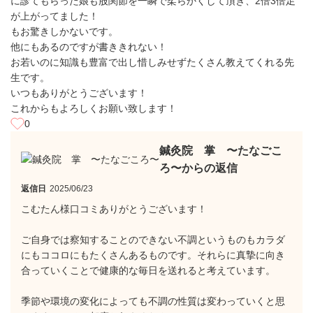
に診てもらった娘も股関節を一瞬で柔らかくして頂き、2倍3倍足
が上がってました！
もお驚きしかないです。
他にもあるのですが書ききれない！
お若いのに知識も豊富で出し惜しみせずたくさん教えてくれる先
生です。
いつもありがとうございます！
これからもよろしくお願い致します！
0
鍼灸院 掌 〜たなごこ
ろ〜からの返信
返信日
2025/06/23
こむたん様口コミありがとうございます！
ご自身では察知することのできない不調というものもカラダ
にもココロにもたくさんあるものです。それらに真摯に向き
合っていくことで健康的な毎日を送れると考えています。
季節や環境の変化によっても不調の性質は変わっていくと思