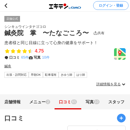
ログイン・登録
店舗公式
シンキュウインタナゴコロ
鍼灸院 掌 〜たなごころ〜
共有
患者様と同じ目線に立って心身の健康をサポート！
4.75
口コミ
65件
写真
10件
鍼灸
出張・訪問対応
早朝OK
駐車場有
きゆう師
はり師
詳細情報を見る
店舗情報
メニュー
口コミ
写真
スタッフ
2
65
10
口コミ