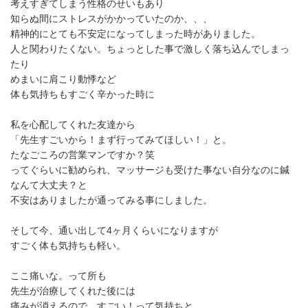
考えすぎてしまう性格のせいもあり
知らぬ間にストレスがかかっていたのか、、、
精神的にとても不安定になってしまった時がありました。
人と関わりたくない。ちょっとした事で激しく落ち込んでしまっ
たり
めまいに肩こり動悸など
体も気持ちもすごく辛かった時に
私を心配してくれた友達から
「先生すごいから！まず行ってみてほしい！」と。
たなごころの営業マンですか？笑
ってぐらいに勧められ、マッサージも受けた事ない自分なのに鍼
なんて大丈夫？と
不安はありましたが通ってみる事にしました。
そして今、通い出して4ヶ月くらいになりますが
すごく体も気持ちも軽い。
ここ痛いな。って所も
先生が治療してくれた後には
痛みが消えるので、すごい！って気持ちと