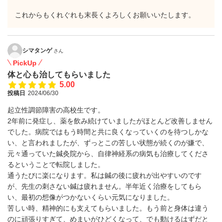
これからもくれぐれも末長くよろしくお願いいたします。
シマタンゲ
さん
PickUp
体と心も治してもらいました
5.00
投稿日
2024/06/30
起立性調節障害の高校生です。
2年前に発症し、薬を飲み続けていましたがほとんど改善しません
でした。病院ではもう時間と共に良くなっていくのを待つしかな
い、と言われましたが、ずっとこの苦しい状態が続くのが嫌で、
元々通っていた鍼灸院から、自律神経系の病気も治療してくださ
るということで転院しました。
通うたびに楽になります。私は鍼の後に疲れが出やすいのです
が、先生の刺さない鍼は疲れません。半年近く治療をしてもら
い、最初の想像がつかないくらい元気になりました。
苦しい時、精神的にも支えてもらいました。もう前と身体は違う
のに頑張りすぎて、めまいがひどくなって、でも動けるはずだと