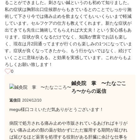
ることができました。刺さない鍼というのも初めて知りました。
私の症状は胸郭出口症候群からもきているとのことでしっかり施
術して下さり今では痛み止めを飲まなくてもいいくらいまで軽減
しています。セルフケアの仕方も教えてくれます。新たな症状が
出てきても先生に施術してもらえれば大丈夫！という安心感もあ
ります。症状が良くなるだけでなく、知識が豊富でお話も楽し
く、現在は月2回通ってますが行くのも楽しみの1つになっていま
す。症状が良くなってきたから、もう行かないではなく、続けて
いくことに意味がある。と効果を実感しています。これからもよ
ろしくお願い致します！
0
鍼灸院 掌 〜たなごこ
ろ〜からの返信
返信日
2024/12/10
megu様口コミいただ気ありがとうございます！
病院で処方される痛み止めや市販されているあげればキリが
ない痛み止めの類の薬が効かずにただ服用する期間が延びれ
ば延びるほど薬害を処理する役割がある肝臓に余計な仕事を