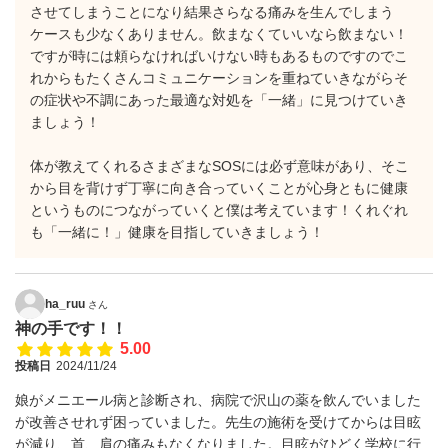
させてしまうことになり結果さらなる痛みを生んでしまう
ケースも少なくありません。飲まなくていいなら飲まない！
ですが時には頼らなければいけない時もあるものですのでこ
れからもたくさんコミュニケーションを重ねていきながらそ
の症状や不調にあった最適な対処を「一緒」に見つけていき
ましょう！
体が教えてくれるさまざまなSOSには必ず意味があり、そこ
から目を背けず丁寧に向き合っていくことが心身ともに健康
というものにつながっていくと僕は考えています！くれぐれ
も「一緒に！」健康を目指していきましょう！
ha_ruu
さん
神の手です！！
5.00
投稿日
2024/11/24
娘がメニエール病と診断され、病院で沢山の薬を飲んでいました
が改善させれず困っていました。先生の施術を受けてからは目眩
が減り、首、肩の痛みもなくなりました。目眩がひどく学校に行