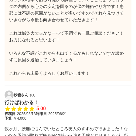
ダの内側から心身の安定を図るのが僕の施術やり方です！患
部には不調の原因がないことが多いですのでそれを見つけて
いきながら今後も向き合わせていただきます！
これは鍼灸大丈夫かなーって不調でも一旦ご相談ください！
お力になれると思います！
いろんな不調がこれからも出てくるかもしれないですが諦め
ずに原因を退治していきましょう！
これからも末長くよろしくお願いします！
砂糖さん
さん
行けばわかる！
5.00
投稿日
2025/08/13
利用日
2025/06/21
予算
￥4,000
数ヶ月、腰痛に悩んでいたところ友人のすすめで行きました！な
かなか予約が取れず痛みMAX時から遠き予約となりましたが…行