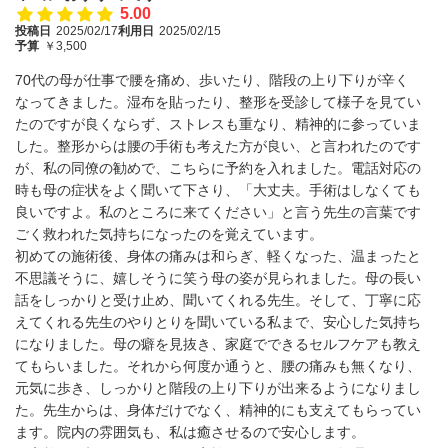
5.00
投稿日
2025/02/17
利用日
2025/02/15
予算
￥3,500
70代の母が仕事で腰を痛め、歩いたり、階段の上り下りが辛く
なってきました。湿布を貼ったり、整形を受診して様子を見てい
たのですが良くならず、ストレスも重なり、精神的に参っていま
した。整形からは腰の手術も考えた方が良い、と言われたのです
が、私の同僚の勧めで、こちらに予約を入れました。電話対応の
時も母の症状をよく聞いて下さり、「大丈夫。手術はしなくても
良いですよ。私のところに来てください」と言う先生の言葉です
ごく救われた気持ちになったのを覚えています。
初めての施術後、身体の痛みは和らぎ、軽くなった、温まったと
不思議そうに、嬉しそうに笑う母の姿が見られました。母の長い
話をしっかりと受け止め、聞いてくれる先生。そして、丁寧に応
えてくれる先生のやりとりを聞いている私まで、安心した気持ち
になりました。母の癖を見抜き、家庭でできるセルフケアも教え
てもらいました。それから何度か通うと、腰の痛みも無くなり、
元気に歩き、しっかりと階段の上り下りが出来るようになりまし
た。先生からは、身体だけでなく、精神的にも支えてもらってい
ます。院内の雰囲気も、私は癒させるので安心します。