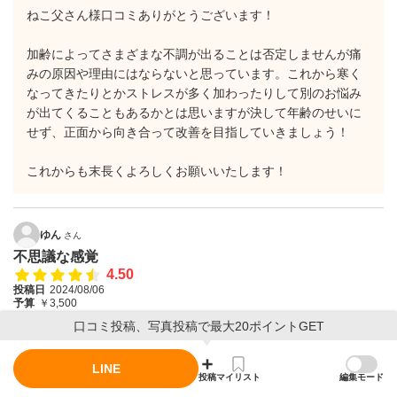
ねこ父さん様口コミありがとうございます！
加齢によってさまざまな不調が出ることは否定しませんが痛
みの原因や理由にはならないと思っています。これから寒く
なってきたりとかストレスが多く加わったりして別のお悩み
が出てくることもあるかとは思いますが決して年齢のせいに
せず、正面から向き合って改善を目指していきましょう！
これからも末長くよろしくお願いいたします！
ゆん
さん
不思議な感覚
4.50
投稿日
2024/08/06
予算
￥3,500
口コミ投稿、写真投稿で最大20ポイントGET
30代前半、3児の母。
頭痛、肩こり、生理痛が辛く来店しました。
LINE
初来店でしたが親身になりカウンセリングをしていただきまし
投稿
マイリスト
編集モード
た。刺さない針治療と肩と背中に２本だけ針を刺していただきま