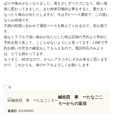
ばりや痛みがなくなりました。肩も少しずつラクになり、軽い感
覚に変わってきました。まだ肉体労働的な事をすると、重だるく
なったり痛みが出たりしますが、今は月1ペース通院で、この感じ
ならお得感です。
不調の程度に合わせて通院ペースを教えてくれるので、安心感で
す。
急なトラブルで強い痛みが出たりした時は定期の予約より早めに
予約を取り直して、こじらせないようにと思ってます。LINEで予
約お願いや空きの確認もしてもらえるので、電話対応のみより
は、とても助かってます。
もうすぐ、60才なので、さらにアチコチにガタが来ると思います
ので、これからも、体のケアをよろしくお願いします。
0
鍼灸院 掌 〜たなごこ
ろ〜からの返信
返信日
2024/09/02