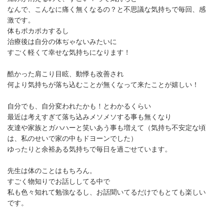
なんで、こんなに痛く無くなるの？と不思議な気持ちで毎回、感
激です。
体もポカポカするし
治療後は自分の体ぢゃないみたいに
すごく軽くて幸せな気持ちになります！
酷かった肩こり目眩、動悸も改善され
何より気持ちが落ち込むことが無くなって来たことが嬉しい！
自分でも、自分変われたかも！とわかるくらい
最近は考えすぎて落ち込みメソメソする事も無くなり
友達や家族とガハハーと笑いあう事も増えて（気持ち不安定な頃
は、私のせいで家の中もドヨーンでした）
ゆったりと余裕ある気持ちで毎日を過ごせています。
先生は体のことはもちろん。
すごく物知りでお話ししてる中で
私も色々知れて勉強なるし、お話聞いてるだけでもとても楽しい
です。