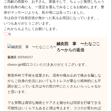
ご高齢の両親や、お子さん、家族そして、ちょっと無理しちゃう
自分自身の為にも、一度足を運んでみることをお勧めします。整
体やマッサージよりも、私や母には合っていました。
今は自分で自覚症状が無かった私もお世話になっています。。
いつもありがとうございます。
これからもよろしくお願いします。
0
鍼灸院 掌 〜たなごこ
ろ〜からの返信
返信日
2025/02/17
choco girl様口コミいただきありがとうございます。
整形外科で手術を提案され、湿布や痛み止めで痛みを騙しな
がらご自身の生活においてもストレスが重なり精神的にも不
調が起こっている方は今の世の中にたくさんいらっしゃるか
と思います。
でも実際は適切な施術とケアさえ施せれば現状を打破できる
可能性はいくらでもあると僕は考えます。ココロが変われば