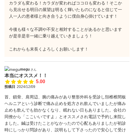
カラダも変わる！カラダが変わればココロも変わる！そこか
ら見出せる明日の展望は明るく輝いたものになると信じて一
人一人の患者様と向き合うように僕自身心掛けています！
今後も様々な不調や不安と相対することがあるかと思います
が是非是非一緒に乗り越えていきましょう！
これからも末長くよろしくお願いします！
megu
さん
本当にオススメ！！
5.00
投稿日
2024/12/09
首、鎖骨、肩周辺、腕の痛みがあり整形外科を受診し頚椎椎間板
ヘルニアという診断で痛み止めを処方され飲んでいましたが痛み
止めも飲んでも効かなくなり、眠れない日もありました。会社の
同僚から「ここいいですよ」とオススメされ電話で予約し来院し
ました。鍼は受けたことがなかったので心配もありましたが初診
時にしっかり問診があり、説明もして下さったので安心して受け