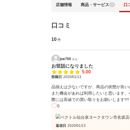
店舗情報
商品・サービス
口
10
口コミ
10
件
joe700
さん
お世話になりました
5.00
投稿日
2020/01/13
品揃えは少ないですが、商品の状態が良い
また機会があれば利用したいと思います。
際には高値での買い取りをお願いします!!!!
0
返信日
2020/01/13