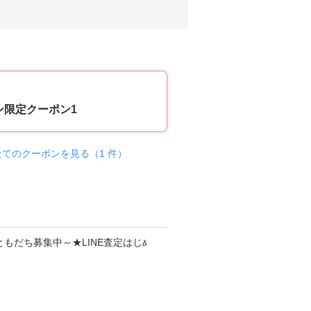
20
ン限定クーポン1
全てのクーポンを見る（1 件）
更新日
2021
年02
月25
日
L
I