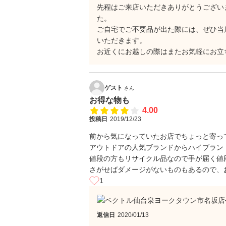
先程はご来店いただきありがとうござい
た。
ご自宅でご不要品が出た際には、ぜひ当
いただきます。
お近くにお越しの際はまたお気軽にお立ち
ゲスト
さん
お得な物も
4.00
投稿日
2019/12/23
前から気になっていたお店でちょっと寄っ
アウトドアの人気ブランドからハイブラン
値段の方もリサイクル品なので手が届く値
さがせばダメージがないものもあるので、
1
返信日
2020/01/13