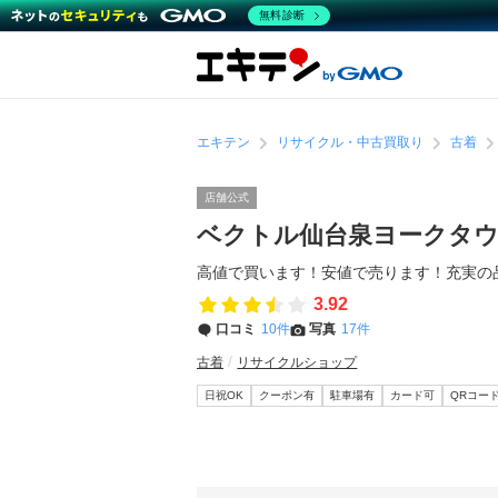
無料診断
エキテン
リサイクル・中古買取り
古着
店舗公式
ベクトル仙台泉ヨークタ
高値で買います！安値で売ります！充実の
3.92
口コミ
10件
写真
17件
古着
リサイクルショップ
日祝OK
クーポン有
駐車場有
カード可
QRコー