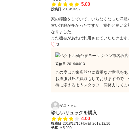
5.00
投稿日
2019/04/09
家の掃除をしていて、いらなくなった洋服
古い洋服が多かったですが、意外と良い金
なりました。
また機会があれば利用させていただきます
0
返信日
2019/04/13
この度はご来店並びに貴重なご意見をあ
お洋服以外の買取もしておりますので、
待に添えるようスタッフ一同努力してま
ゲスト
さん
珍しいリュックを購入
4.00
投稿日
2018/12/16
利用日
2018/12/16
予算
￥5,000