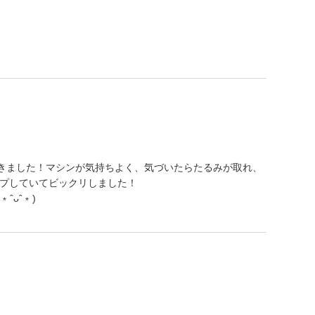
きました！マシンが気持ちよく、気づいたらたるみが取れ、
ップしていてビックリしました！
ˆᴗˆ﹡)