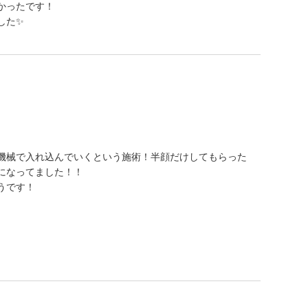
かったです！
した✨
機械で入れ込んでいくという施術！半顔だけしてもらった
になってました！！
うです！