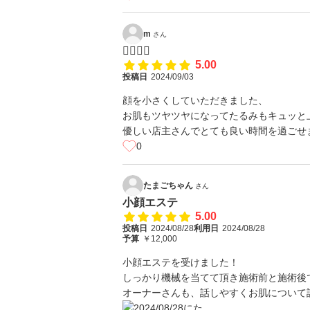
m
さん
👍🏻👍🏻
5.00
投稿日
2024/09/03
顔を小さくしていただきました、
お肌もツヤツヤになってたるみもキュッと
優しい店主さんでとても良い時間を過ごせ
0
たまごちゃん
さん
小顔エステ
5.00
投稿日
2024/08/28
利用日
2024/08/28
予算
￥12,000
小顔エステを受けました！
しっかり機械を当てて頂き施術前と施術後
オーナーさんも、話しやすくお肌について