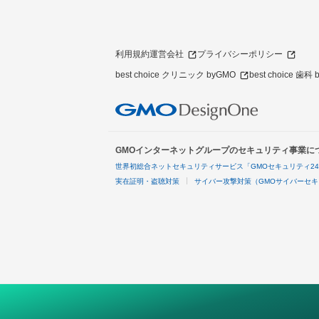
利用規約
運営会社
プライバシーポリシー
best choice クリニック byGMO
best choice 歯科
GMOインターネットグループのセキュリティ事業に
世界初総合ネットセキュリティサービス「GMOセキュリティ2
実在証明・盗聴対策
サイバー攻撃対策（GMOサイバーセキ