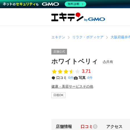
無料診断
エキテン
リラク・ボディケア
大阪府藤井
店舗公式
ホワイトベリィ
共有
3.71
口コミ
6件
写真
4件
健康・美容サービスその他
日祝OK
店舗情報
口コミ
アクセス
6